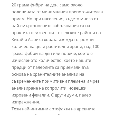
20 грама фибри на ден, само около
половината от минималния препоръчителен
прием. Но при населения, където много от
най-смъртоносните заболявания са на
практика неизвестни – в селските райони на
Китай и Африка хората изяждат огромни
количества цели растителни храни, над 100
грама фибри на ден или повече, което е
изчисленото количество, което нашите
предци от палеолита са приемали въз
основа на хранителните анализи на
съвременните примитивни племена и чрез
анализиране на копролити, човешки
изровени фекалии. С други думи, палео
изпражнения.
Тези най-интимни артефакти на древните