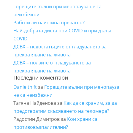
Горещите вълни при менопауза не са
неизбежни
Работи ли наистина преваген?
Най-добрата диета при COVID и при дълъг
COVID
ДСВХ – недостатъците от гладуването за
прекратяване на живота
ДСВХ – ползите от гладуването за
прекратяване на живота
Последни коментари
Danielthift
за
Горещите вълни при менопауза
не са неизбежни
Татяна Найденова
за
Как да се храним, за да
предотвратим скъсяването на теломера?
Радостин Димитров
за
Кои храни са
противовъзпалителни?