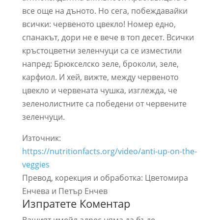
все още на дъното. Но сега, побеждавайки
всички: червеното цвекло! Номер едно,
спанакът, дори не е вече в топ десет. Всички
кръстоцветни зеленчуци са се изместили
напред: Брюкселско зеле, броколи, зеле,
карфиол. И хей, вижте, между червеното
цвекло и червената чушка, изглежда, че
зеленолистните са победени от червените
зеленчуци.
Източник:
https://nutritionfacts.org/video/anti-up-on-the-
veggies
Превод, корекция и обработка: Цветомира
Енчева и Петър Енчев
Изпратете Коментар
Вашият имейл адрес няма да бъде