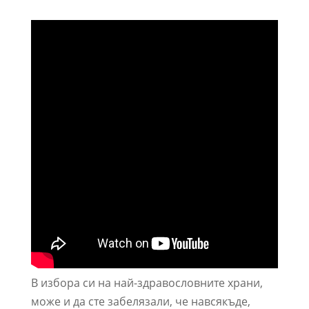
В избора си на най-здравословните храни,
може и да сте забелязали, че навсякъде,