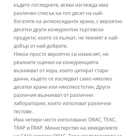
където погледнете, всеки изглежда има
различен списък на топ десет на най-
богатите на антиоксиданти храни, с вероятно
десетки други конкурентни търговски
продукти, които се кълнат, че техният е най-
добър от най-добрите.
Някои просто вероятно си измислят, но
реалните оценки на конкуренцията
възникват от хора, които цитират стари
данни, където се изследват само няколко
десетки храни или няколкостотин. Други
различия възникват от различни
лаборатории, които използват различни
тестове.
Има четири често използвани: ORAC, TEAC,
TRAP и FRAP. Министерство на земеделието
на САЩ харесва ORAC. Тези изследователи са