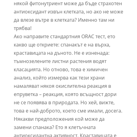
някой фитонутриент може да бъде страхотен
антиоксидант извън клетката, но ако не може
да влезе вътре в клетката? Именно там ни
трябва!
Ако направите стандартния ORAC тест, ето
какво ще откриете: спанакът е на върха,
краставицата на дъното. Не е изненада:
тъмнозелените листни растения водят
класацията. Но отново, това е химичен
анализ, който измерва как тези храни
намаляват някоя окислителна реакция в
епруветка – реакция, която всъщност дори
не се появява в природата. Но хей, вижте,
това е най-доброто, което сме имали, досега.
Някакви предположения кой може да
замени спанака? Ето я клетъчната
антиоксидантна активност. Краставицата е