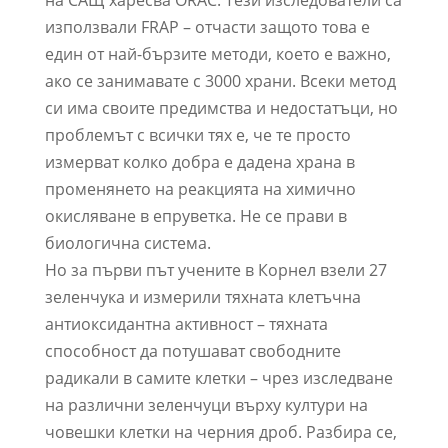
използвали FRAP – отчасти защото това е
един от най-бързите методи, което е важно,
ако се занимавате с 3000 храни. Всеки метод
си има своите предимства и недостатъци, но
проблемът с всички тях е, че те просто
измерват колко добра е дадена храна в
променянето на реакцията на химично
окисляване в епруветка. Не се прави в
биологична система.
Но за първи път учените в Корнел взели 27
зеленчука и измерили тяхната клетъчна
антиоксидантна активност – тяхната
способност да потушават свободните
радикали в самите клетки – чрез изследване
на различни зеленчуци върху култури на
човешки клетки на черния дроб. Разбира се,