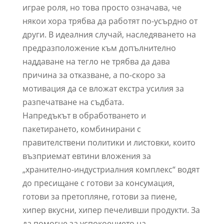
играе роля, но това просто означава, че
някои хора трябва да работят по-усърдно от
други. В идеалния случай, наследяването на
предразположение към допълнително
наддаване на тегло не трябва да дава
причина за отказване, а по-скоро за
мотивация да се вложат екстра усилия за
разпечатване на съдбата.
Напредъкът в обработването и
пакетирането, комбинирани с
правителствени политики и листовки, които
възприемат евтини вложения за
„хранително-индустриалния комплекс“ водят
до пресищане с готови за консумация,
готови за претопляне, готови за пиене,
хипер вкусни, хипер печеливши продукти. За
да помогне за успокоението на