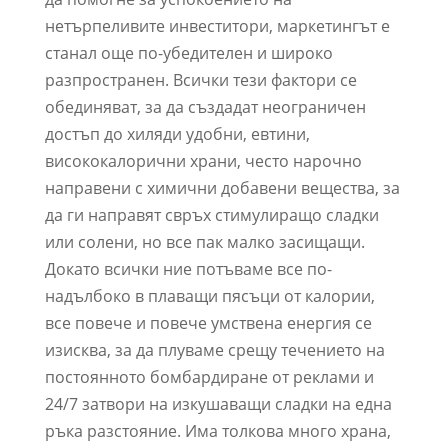
нетърпеливите инвеститори, маркетингът е
станал още по-убедителен и широко
разпространен. Всички тези фактори се
обединяват, за да създадат неограничен
достъп до хиляди удобни, евтини,
висококалорични храни, често нарочно
направени с химични добавени вещества, за
да ги направят свръх стимулиращо сладки
или солени, но все пак малко засищащи.
Докато всички ние потъваме все по-
надълбоко в плаващи пясъци от калории,
все повече и повече умствена енергия се
изисква, за да плуваме срещу течението на
постоянното бомбардиране от реклами и
24/7 затвори на изкушаващи сладки на една
ръка разстояние. Има толкова много храна,