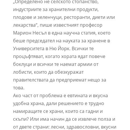
„Определено не селското стопанство,
индустриите за хранителни продукти,
плодове и зеленчуци, ресторанти, диети или
лекарства“, пише известният професор
Марион Несъл в една научна статия, което
беше председател на науката за хранене в
Университета в Ню Йорк. Всички те
процъфтяват, когато хората ядат повече
боклуци и всички те наемат армии от
лобисти, които да обезкуражат
правителствата да предприемат нещо за
това.
Ако част от проблема е евтината и вкусна
удобна храна, дали решението е трудно
намиращите се храни, които са гадни и
скъпи? Или има начин да се извлече полза и
от двете страни: лесни, здравословни, вкусни