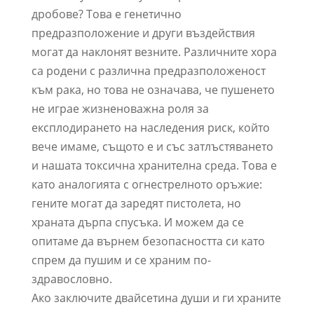
дробове? Това е генетично
предразположение и други въздействия
могат да наклонят везните. Различните хора
са родени с различна предразположеност
към рака, но това не означава, че пушенето
не играе жизненоважна роля за
експлодирането на наследения риск, който
вече имаме, същото е и със затлъстяването
и нашата токсична хранителна среда. Това е
като аналогията с огнестрелното оръжие:
гените могат да заредят пистолета, но
храната дърпа спусъка. И можем да се
опитаме да върнем безопасността си като
спрем да пушим и се храним по-
здравословно.
Ако заключите двайсетина души и ги храните