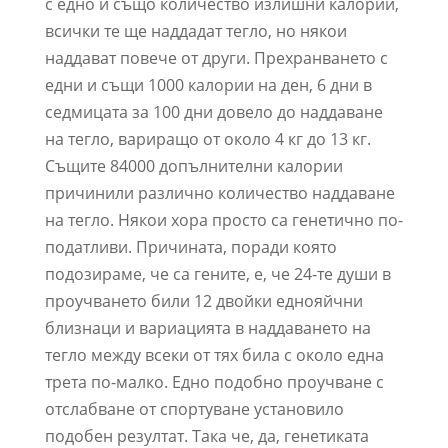
с едно и също количество излишни калории,
всички те ще наддадат тегло, но някои
наддават повече от други. Прехранването с
едни и същи 1000 калории на ден, 6 дни в
седмицата за 100 дни довело до наддаване
на тегло, вариращо от около 4 кг до 13 кг.
Същите 84000 допълнителни калории
причинили различно количество наддаване
на тегло. Някои хора просто са генетично по-
податливи. Причината, поради която
подозираме, че са гените, е, че 24-те души в
проучването били 12 двойки еднояйчни
близнаци и вариацията в наддаването на
тегло между всеки от тях била с около една
трета по-малко. Едно подобно проучване с
отслабване от спортуване установило
подобен резултат. Така че, да, генетиката