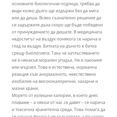
основните биологични подтици, трябва да
види колко дълго ще издържи без да мига
или да диша. Всяко съзнателно решение да
си задържите дъха скоро ще бъде победено
от принуждението да дишате. В медицината
недостигът на въздух понякога се нарича и
глад за въздух. Битката на дъното е битка
срещу биологията. Така че затлъстяването
не е някакъв морален упадък. Не е лакомия
или мързел. Това е естествена, нормална
реакция към анормалното, неестествено
изобилие на висококалорични, захарни и
мазни храни.
Морето от излишни калории, в което днес
плаваме – а някои от нас се давят – се нарича
и токсична хранителна среда. Това помага да
се насочи фокусът не към хората, а по-скоро