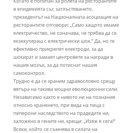
Когато е попитан за ролята на ресторантите
в епидемията със затлъстяването,
президентът на Националната асоциация на
ресторантите отговори: „Само защото имаме
електричество, не означава, че трябва да се
екзекутираш с електрически шок.“ Да, но те
ефективно прикрепят електроди, за да
шокират и замаят центровете за награди в
нашия мозък, за да потиснат нашия
самоконтрол.
Трудно е да се храним здравословно срещу
вятъра на такива мощни еволюционни сили.
Независимо както е нивото ни на познания
относно храненето, при вида на пица с
пеперони наследството на прадедите ни,
заложено в гените ни, крещи: „Изяж я сега!“
Всеки, който се съмнява в силата на