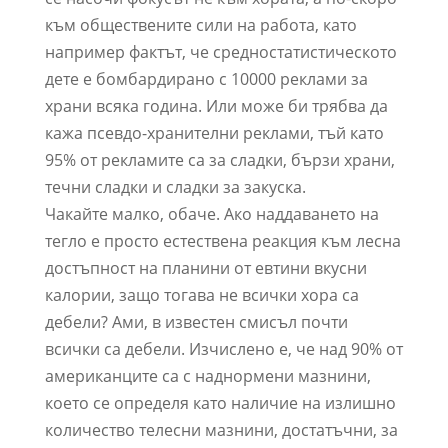
към обществените сили на работа, като
например фактът, че средностатистическото
дете е бомбардирано с 10000 реклами за
храни всяка година. Или може би трябва да
кажа псевдо-хранителни реклами, тъй като
95% от рекламите са за сладки, бързи храни,
течни сладки и сладки за закуска.
Чакайте малко, обаче. Ако наддаването на
тегло е просто естествена реакция към лесна
достъпност на планини от евтини вкусни
калории, защо тогава не всички хора са
дебели? Ами, в известен смисъл почти
всички са дебели. Изчислено е, че над 90% от
американците са с наднормени мазнини,
което се определя като наличие на излишно
количество телесни мазнини, достатъчни, за