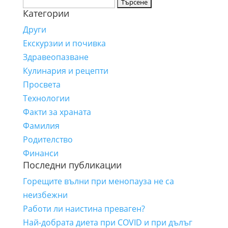
Търсене
Категории
за:
Други
Екскурзии и почивка
Здравеопазване
Кулинария и рецепти
Просвета
Технологии
Факти за храната
Фамилия
Родителство
Финанси
Последни публикации
Горещите вълни при менопауза не са
неизбежни
Работи ли наистина преваген?
Най-добрата диета при COVID и при дълъг