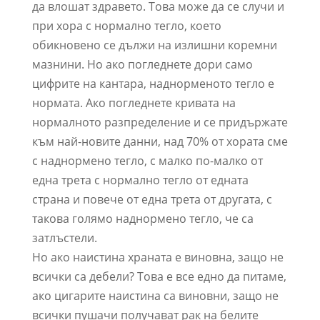
да влошат здравето. Това може да се случи и
при хора с нормално тегло, което
обикновено се дължи на излишни коремни
мазнини. Но ако погледнете дори само
цифрите на кантара, наднорменото тегло е
нормата. Ако погледнете кривата на
нормалното разпределение и се придържате
към най-новите данни, над 70% от хората сме
с наднормено тегло, с малко по-малко от
една трета с нормално тегло от едната
страна и повече от една трета от другата, с
такова голямо наднормено тегло, че са
затлъстели.
Но ако наистина храната е виновна, защо не
всички са дебели? Това е все едно да питаме,
ако цигарите наистина са виновни, защо не
всички пушачи получават рак на белите