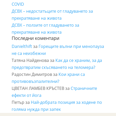
COVID
ДСВХ – недостатъците от гладуването за
прекратяване на живота
ДСВХ – ползите от гладуването за
прекратяване на живота
Последни коментари
Danielthift
за
Горещите вълни при менопауза
не са неизбежни
Татяна Найденова
за
Как да се храним, за да
предотвратим скъсяването на теломера?
Радостин Димитров
за
Кои храни са
противовъзпалителни?
ЦВЕТАН ЛАМБЕВ КРЪСТЕВ
за
Страничните
ефекти от йога
Петър
за
Най-добрата позиция за ходене по
голяма нужда при запек