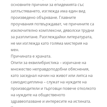
основните причини за епидемията със
затлъстяването, изглежда има един вид
произведено объркване. Главните
проучвания потвърждават, че причините са
изключително комплексни, дяволски трудни
за разплитане. Разглеждайки литературата,
не ми изглежда като голяма мистерия на
мен.
Причината е храната.
Опити за еквилибристика – изричане на
множество неправдоподобни обяснения,
като заседнал начин на живот или липса на
самодисциплина – служат на нуждите на
производители и търговци повече отколкото
на нуждите на общественото
здравеопазване и интересите на истината.