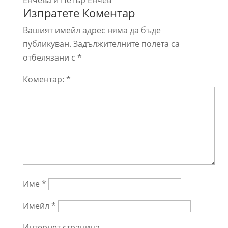
Енчева и Петър Енчев
Изпратете Коментар
Вашият имейл адрес няма да бъде
публикуван.
Задължителните полета са
отбелязани с
*
Коментар:
*
Име
*
Имейл
*
Интернет страница