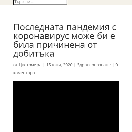
Последната пандемия с
коронавирус може би е
била причинена от
добитъка
от
Цветомира
|
15 юни, 2020
|
Здравеопазване
|
0
коментара