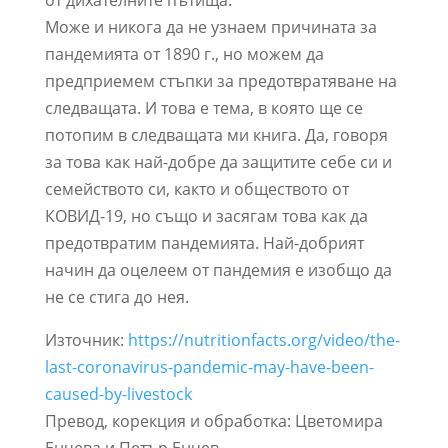
от дихателните пътища.
Може и никога да не узнаем причината за
пандемията от 1890 г., но можем да
предприемем стъпки за предотвратяване на
следващата. И това е тема, в която ще се
потопим в следващата ми книга. Да, говоря
за това как най-добре да защитите себе си и
семейството си, както и обществото от
КОВИД-19, но също и засягам това как да
предотвратим пандемията. Най-добрият
начин да оцелеем от пандемия е изобщо да
не се стига до нея.
Източник:
https://nutritionfacts.org/video/the-
last-coronavirus-pandemic-may-have-been-
caused-by-livestock
Превод, корекция и обработка: Цветомира