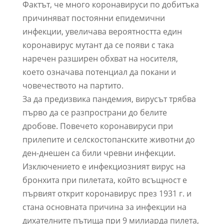
Фактът, че много коронавируси по добитъка
причиняват постоянни епидемични
инфекции, увеличава вероятността един
коронавирус мутант да се появи с така
наречен разширен обхват на носителя,
което означава потенциал да покани и
човечеството на партито.
За да предизвика пандемия, вирусът трябва
първо да се разпространи до белите
дробове. Повечето коронавируси при
прилепите и селскостопанските животни до
ден-днешен са били чревни инфекции.
Изключението е инфекциозният вирус на
бронхита при пилетата, който всъщност е
първият открит коронавирус през 1931 г. и
стана основната причина за инфекции на
дихателните пътища при 9 милиарда пилета,