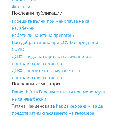
Финанси
Последни публикации
Горещите вълни при менопауза не са
неизбежни
Работи ли наистина преваген?
Най-добрата диета при COVID и при дълъг
COVID
ДСВХ – недостатъците от гладуването за
прекратяване на живота
ДСВХ – ползите от гладуването за
прекратяване на живота
Последни коментари
Danielthift
за
Горещите вълни при менопауза
не са неизбежни
Татяна Найденова
за
Как да се храним, за да
предотвратим скъсяването на теломера?