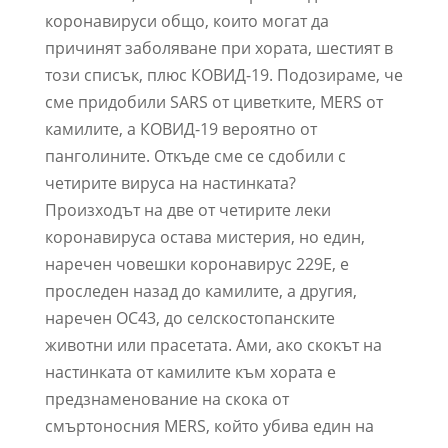
коронавируси общо, които могат да
причинят заболяване при хората, шестият в
този списък, плюс КОВИД-19. Подозираме, че
сме придобили SARS от циветките, MERS от
камилите, а КОВИД-19 вероятно от
панголините. Откъде сме се сдобили с
четирите вируса на настинката?
Произходът на две от четирите леки
коронавируса остава мистерия, но един,
наречен човешки коронавирус 229Е, е
проследен назад до камилите, а другия,
наречен OC43, до селскостопанските
животни или прасетата. Ами, ако скокът на
настинката от камилите към хората е
предзнаменование на скока от
смъртоносния MERS, който убива един на