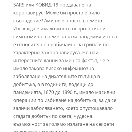
SARS или КОВИД-19 предаване на
коронавирус. Може би просто е било
съвпадение? Ами не е просто времето.
Изглежда е имало много неврологични
симптоми по време на тази пандемия и това
е относително необичайно за грипа и по-
характерно за коронавируса. Но най-
интересните данни за мен са фактът, че е
имало такова високо инфекциозно
заболяване на дихателните пътища в
добитъка, а в годините, водещи до
пандемията, 1870 до 1890 г., имало масивни
операции по избиване на добитъка, за да се
заличи заболяването, което опустошавало
стадата добитък по света, чудесна
възможност за голямо излагане на секрети