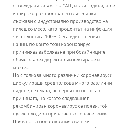
отглеждани за месо в САЩ всяка година, но е
и широко разпространен във всички
държави с индустриално производство на
пилешко месо, като процентът на инфекция
често достига 100%. Сега единственият
начин, по който този коронавирус
причинява заболяване при бозайниците,
обаче, е чрез директно инжектиране в
мозъка.
Но с толкова много различни коронавируси,
циркулиращи сред толкова много различни
видове, се смята, че вероятно не това е
причината, но когато следващият
рекомбиниран коронавирус се появи, той
ще експлодира при човешкото население.
Появата на новооткрития свински