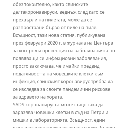
обезпокоително, както свинските
делтакоронавируси, веднъж след като се
прехвърли на пилетата, може да се
разпространи бързо от пиле на пиле.
Всъщност, тази нова статия, публикувана
през февруари 2020 г. в журнала на Центъра
за контрол и превенция на заболяванията по
появяващи се инфекциозни заболявания,
просто заключава, че имайки предвид
податливостта на човешките клетки към
инфекция, свинският коронавирус трябва да
се изследва за своите пандемични рискове
за здравето на хората.
SADS коронавирусът може също така да
заразява човешки клетки в съд на Петри и
мишки в лабораторията. Всъщност, един
екип изследователи заключава в един бъдещ