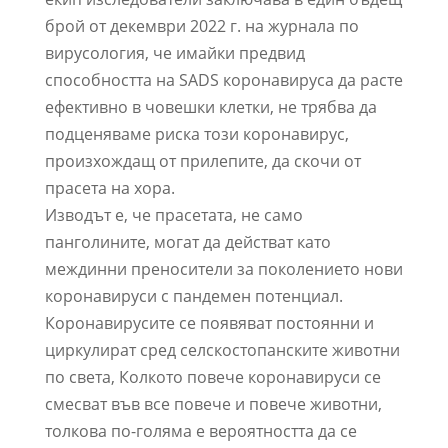
брой от декември 2022 г. на журнала по
вирусология, че имайки предвид
способността на SADS коронавируса да расте
ефективно в човешки клетки, не трябва да
подценяваме риска този коронавирус,
произхождащ от прилепите, да скочи от
прасета на хора.
Изводът е, че прасетата, не само
панголините, могат да действат като
междинни преносители за поколението нови
коронавируси с пандемен потенциал.
Коронавирусите се появяват постоянни и
циркулират сред селскостопанските животни
по света, Колкото повече коронавируси се
смесват във все повече и повече животни,
толкова по-голяма е вероятността да се