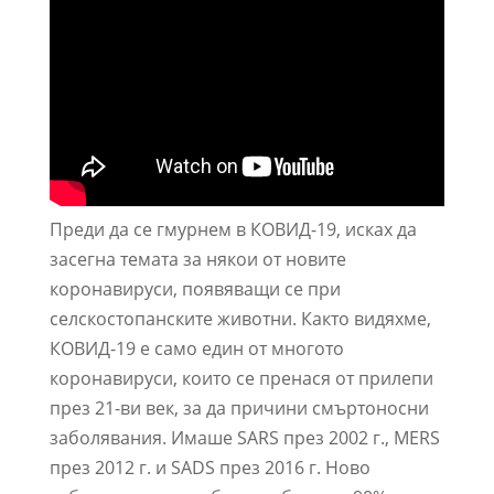
Преди да се гмурнем в КОВИД-19, исках да
засегна темата за някои от новите
коронавируси, появяващи се при
селскостопанските животни. Както видяхме,
КОВИД-19 е само един от многото
коронавируси, които се пренася от прилепи
през 21-ви век, за да причини смъртоносни
заболявания. Имаше SARS през 2002 г., MERS
през 2012 г. и SADS през 2016 г. Ново