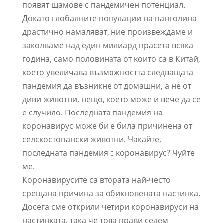
появят щамове с пандемичен потенциал.
Докато глобалните популации на панголина
драстично намаляват, ние произвеждаме и
заколваме над един милиард прасета всяка
година, само половината от които са в Китай,
което увеличава възможността следващата
пандемия да възникне от домашни, а не от
диви животни, нещо, което може и вече да се
е случило. Последната пандемия на
коронавирус може би е била причинена от
селскостопански животни. Чакайте,
последната пандемия с коронавирус? Чуйте
ме.
Коронавирусите са втората най-често
срещана причина за обикновената настинка.
Досега сме открили четири коронавируси на
настинката, така че това прави седем