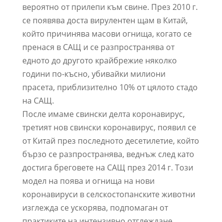
вероятно от прилепи към свине. През 2010 г.
се появява доста вирулентен щам в Китай,
който причинява масови огнища, когато се
пренася в САЩ и се разпространява от
едното до другото крайбрежие няколко
години по-късно, убивайки милиони
прасета, приблизително 10% от цялото стадо
на САЩ.
После имаме свински делта коронавирус,
третият нов свински коронавирус, появил се
от Китай през последното десетилетие, който
бързо се разпространява, веднъж след като
достига бреговете на САЩ през 2014 г. Този
модел на поява и огнища на нови
коронавируси в селскостопанските животни
изглежда се ускорява, подпомаган от
практиките на интензивно отглеждане,