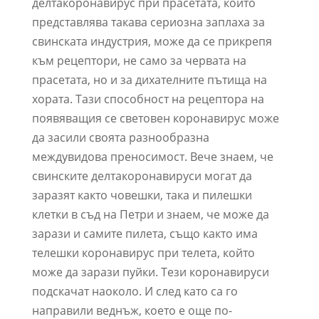
делтакоронавирус при прасетата, който
представлява такава сериозна заплаха за
свинската индустрия, може да се прикрепя
към рецептори, не само за червата на
прасетата, но и за дихателните пътища на
хората. Тази способност на рецептора на
появяващия се световен коронавирус може
да засили своята разнообразна
междувидова преносимост. Вече знаем, че
свинските делтакоронавируси могат да
заразят както човешки, така и пилешки
клетки в съд на Петри и знаем, че може да
зарази и самите пилета, също както има
телешки коронавирус при телета, който
може да зарази пуйки. Тези коронавируси
подскачат наоколо. И след като са го
направили веднъж, което е още по-