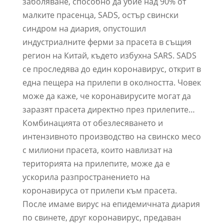
заболяване, способно да убие над 90% от
малките прасенца, SADS, остър свински
синдром на диария, опустошил
индустриалните ферми за прасета в същия
регион на Китай, където избухна SARS. SADS
се проследява до един коронавирус, открит в
една пещера на прилепи в околността. Човек
може да каже, че коронавирусите могат да
заразят прасета директно през прилепите…
Комбинацията от обезлесяването и
интензивното производство на свинско месо
с милиони прасета, които навлизат на
територията на прилепите, може да е
ускорила разпространението на
коронавируса от прилепи към прасета.
После имаме вирус на епидемичната диария
по свинете, друг коронавирус, предаван