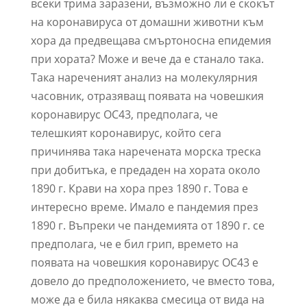
всеки трима заразени, възможно ли е скокът
на коронавируса от домашни животни към
хора да предвещава смъртоносна епидемия
при хората? Може и вече да е станало така.
Така нареченият анализ на молекулярния
часовник, отразяващ появата на човешкия
коронавирус OC43, предполага, че
телешкият коронавирус, който сега
причинява така наречената морска треска
при добитъка, е предаден на хората около
1890 г. Крави на хора през 1890 г. Това е
интересно време. Имало е пандемия през
1890 г. Въпреки че пандемията от 1890 г. се
предполага, че е бил грип, времето на
появата на човешкия коронавирус OC43 е
довело до предположението, че вместо това,
може да е била някаква смесица от вида на