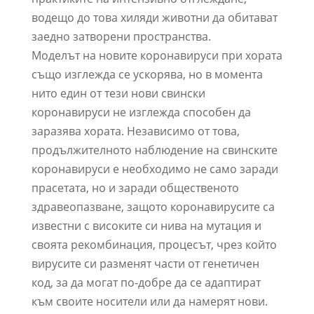
водещо до това хиляди животни да обитават
заедно затворени пространства.
Моделът на новите коронавируси при хората
също изглежда се ускорява, но в момента
нито един от тези нови свински
коронавируси не изглежда способен да
заразява хората. Независимо от това,
продължителното наблюдение на свинските
коронавируси е необходимо не само заради
прасетата, но и заради общественото
здравеопазване, защото коронавирусите са
известни с високите си нива на мутация и
своята рекомбинация, процесът, чрез който
вирусите си разменят части от генетичен
код, за да могат по-добре да се адаптират
към своите носители или да намерят нови.