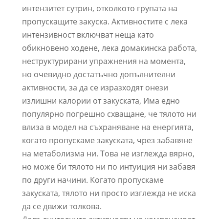
интензитет сутрин, отколкото групата на
пропускащите закуска. Активностите с лека
интензивност включват неща като
обикновено ходене, лека домакинска работа,
неструктурирани упражнения на момента,
но очевидно достатъчно допълнителни
активности, за да се изразходят онези
излишни калории от закуската, Има едно
популярно погрешно схващане, че тялото ни
влиза в модел на съхраняване на енергията,
когато пропускаме закуската, чрез забавяне
на метаболизма ни. Това не изглежда вярно,
но може би тялото ни по интуиция ни забавя
по други начини. Когато пропускаме
закуската, тялото ни просто изглежда не иска
да се движи толкова.