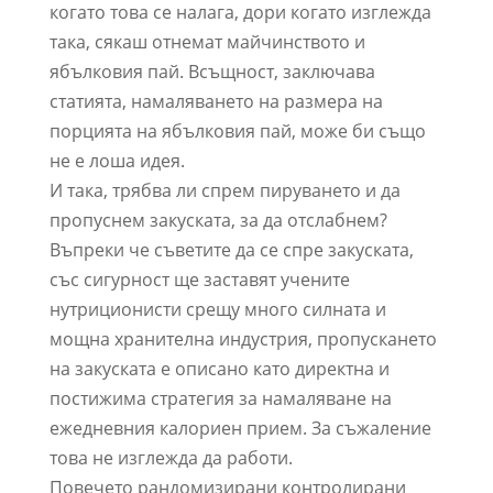
когато това се налага, дори когато изглежда
така, сякаш отнемат майчинството и
ябълковия пай. Всъщност, заключава
статията, намаляването на размера на
порцията на ябълковия пай, може би също
не е лоша идея.
И така, трябва ли спрем пируването и да
пропуснем закуската, за да отслабнем?
Въпреки че съветите да се спре закуската,
със сигурност ще заставят учените
нутриционисти срещу много силната и
мощна хранителна индустрия, пропускането
на закуската е описано като директна и
постижима стратегия за намаляване на
ежедневния калориен прием. За съжаление
това не изглежда да работи.
Повечето рандомизирани контролирани