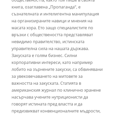
обществеността, както той пише в своята
книга, озаглавена „Пропаганда“, е
съзнателната и интелигентна манипулация
на организираните навици и мнения на
масата хора. Ето защо специалистите по
връзки с обществеността представляват
невидимо правителство, истинската
управителна сила на нашата държава.
Закуската е голям бизнес. Силни
корпоративни интереси, като например
лобито на зърнените закуски, са обвинявани
за увековечаването на митовете за
важността на закуската. Статията в
американския журнал по клинично хранене
насърчава учените нутриционисти да
говорят истината пред властта и да
предизвикват конвенционалните мъдрости,