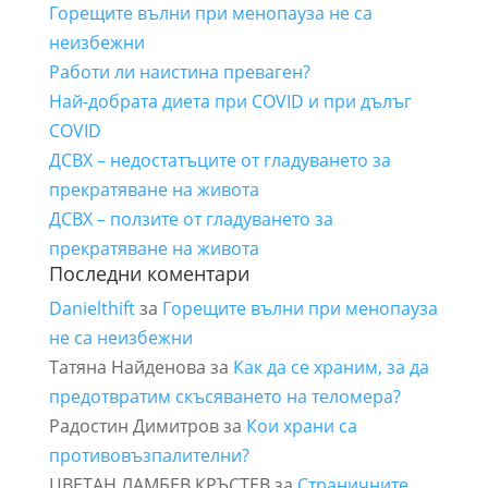
Горещите вълни при менопауза не са
неизбежни
Работи ли наистина преваген?
Най-добрата диета при COVID и при дълъг
COVID
ДСВХ – недостатъците от гладуването за
прекратяване на живота
ДСВХ – ползите от гладуването за
прекратяване на живота
Последни коментари
Danielthift
за
Горещите вълни при менопауза
не са неизбежни
Татяна Найденова
за
Как да се храним, за да
предотвратим скъсяването на теломера?
Радостин Димитров
за
Кои храни са
противовъзпалителни?
ЦВЕТАН ЛАМБЕВ КРЪСТЕВ
за
Страничните