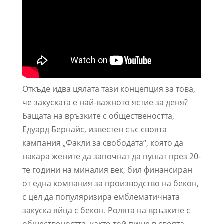
Откъде идва цялата тази концепция за това,
че закуската е най-важното ястие за деня?
Бащата на връзките с обществеността,
Едуард Бернайс, известен със своята
кампания „Факли за свободата“, която да
накара жените да започнат да пушат през 20-
те години на миналия век, бил финансиран
от една компания за производство на бекон,
с цел да популяризира емблематичната
закуска яйца с бекон. Ролята на връзките с