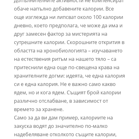
Допълнителните активности не компенсират
обаче напълно добавените калории. Все
още изглежда ни липсват около 100 калории
дневно, което предполага, че може да има и
друг замесен фактор за мистерията на
сутрешните калории. Скорошните открития в
областта на хронобиологията – изучаването
на естествения ритъм на нашето тяло – са
притеснили една още по-свещена крава на
хранителните догми: идеята, че една калория
си е една калория. Не е важно само какво
ядем, но и кога ядем. Същият брой калории
различно отслабване, в зависимост от
времето за хранене.
Само за да ви дам пример, калориите на
закуска водят до значително по-малко
надебеляване отколкото същите калории,