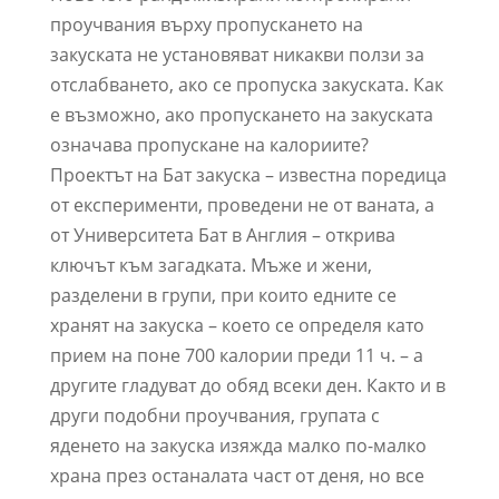
проучвания върху пропускането на
закуската не установяват никакви ползи за
отслабването, ако се пропуска закуската. Как
е възможно, ако пропускането на закуската
означава пропускане на калориите?
Проектът на Бат закуска – известна поредица
от експерименти, проведени не от ваната, а
от Университета Бат в Англия – открива
ключът към загадката. Мъже и жени,
разделени в групи, при които едните се
хранят на закуска – което се определя като
прием на поне 700 калории преди 11 ч. – а
другите гладуват до обяд всеки ден. Както и в
други подобни проучвания, групата с
яденето на закуска изяжда малко по-малко
храна през останалата част от деня, но все