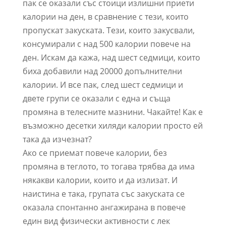
пак се оказали със стоици излишни приети
калории на ден, в сравнение с тези, които
пропускат закуската. Тези, които закусвали,
консумирали с над 500 калории повече на
ден. Искам да кажа, над шест седмици, които
биха добавили над 20000 допълнителни
калории. И все пак, след шест седмици и
двете групи се оказали с една и съща
промяна в телесните мазнини. Чакайте! Как е
възможно десетки хиляди калории просто ей
така да изчезнат?
Ако се приемат повече калории, без
промяна в теглото, то тогава трябва да има
някакви калории, които и да излизат. И
наистина е така, групата със закуската се
оказала спонтанно ангажирана в повече
един вид физически активности с лек