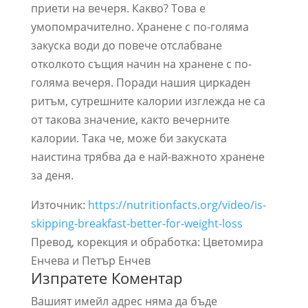
приети на вечеря. Какво? Това е
умопомрачително. Хранене с по-голяма
закуска води до повече отслабване
отколкото същия начин на хранене с по-
голяма вечеря. Поради нашия циркаден
ритъм, сутрешните калории изглежда не са
от такова значение, както вечерните
калории. Така че, може би закуската
наистина трябва да е най-важното хранене
за деня.
Източник:
https://nutritionfacts.org/video/is-
skipping-breakfast-better-for-weight-loss
Превод, корекция и обработка: Цветомира
Енчева и Петър Енчев
Изпратете Коментар
Вашият имейл адрес няма да бъде