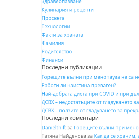
Здравеопазване
Кулинария и рецепти
Просвета
Технологии
Факти за храната
Фамилия
Родителство
Финанси
Последни публикации
Горещите вълни при менопауза не са 
Работи ли наистина преваген?
Най-добрата диета при COVID и при дъ
ДСВХ – недостатъците от гладуването з
ДСВХ – ползите от гладуването за прек
Последни коментари
Danielthift
за
Горещите вълни при мено
Татяна Найденова
за
Как да се храним,