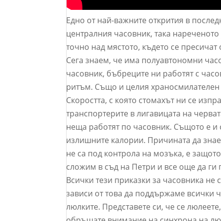
Едно от най-важните открития в послед
централния часовник, така нареченото 
точно над мястото, където се пресичат
Сега знаем, че има полуавтономни часо
часовник, бъбреците ни работят с часо
ритъм. Също и целия храносмилателен 
Скоростта, с която стомахът ни се изп
транспортерите в лигавицата на червата
неща работят по часовник. Същото е и 
излишните калории. Причината да знае
не са под контрола на мозъка, е защот
сложим в съд на Петри и все още да ги
Всички тези приказки за часовника не 
зависи от това да поддържаме всички ч
люлките. Представете си, че се люлеете
обръщате внимание на синхрона на люле