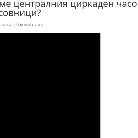
аме централния циркаден час
асовници?
аната
|
0 коментара