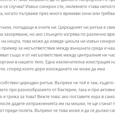
о се случва? Извън синхрон сте, люлеенето става непост
чва, когато пътуваме през много времеви зони или трябва
игнали, попадащи в очите ни. Циркадният ни ритъм е сви
на зазоряване, но ако слънцето изгрява по различно вр
 на нощта, това може да изведе цикъла ни извън синхро
 е пример за несъответствие между външната среда и на
яват също и от несъответствие между централния ни ча
органи в нашето тяло. Една изключителна илюстрация на
и, според които дори изхождането ни може да има
собствен циркаден ритъм. Въпреки че той е там, където
акто при разнообразието от бактерии, така и при активно
о е грижа за това? Вижте това: ако поставите хора в само
 после дадете изпражненията им на мишки, те ще станат 
от преди полета. Въпреки че това може и да се дължи са