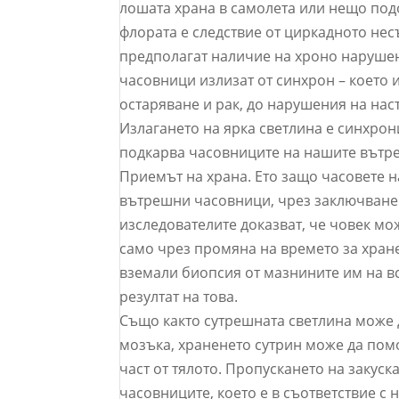
лошата храна в самолета или нещо подо
флората е следствие от циркадното нес
предполагат наличие на хроно нарушен
часовници излизат от синхрон – което
остаряване и рак, до нарушения на нас
Излагането на ярка светлина е синхрон
подкарва часовниците на нашите вътре
Приемът на храна. Ето защо часовете н
вътрешни часовници, чрез заключване 
изследователите доказват, че човек м
само чрез промяна на времето за хране
вземали биопсия от мазнините им на вс
резултат на това.
Също както сутрешната светлина може 
мозъка, храненето сутрин може да пом
част от тялото. Пропускането на закус
часовниците, което е в съответствие с 