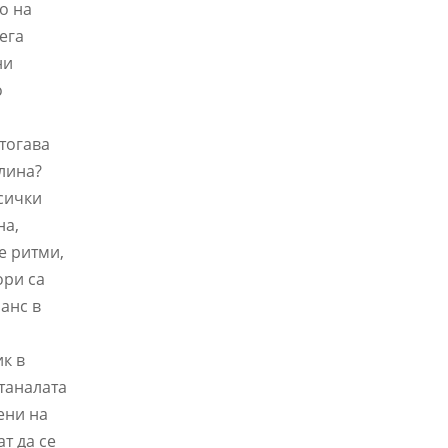
о на
ега
ни
о
тогава
лина?
всички
на,
е ритми,
ори са
анс в
к в
таналата
ени на
т да се