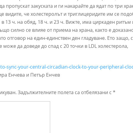
да пропускат закуската и ги накарайте да ядат по три хра
и ще видите, че холестеролът и триглицеридите им се подо
в 13 ч. на обяд, 18 ч. и 23 ч. Вижте, има циркаден ритъм 
също силно се влияе от приема на храна, както е доказан
ато отговор на един-единствен ден гладуване. Ето защо, 
 може да доведе до спад с 20 точки в LDL холестерола,
-to-sync-your-central-circadian-clock-to-your-peripheral-clo
ира Енчева и Петър Енчев
икуван.
Задължителните полета са отбелязани с
*