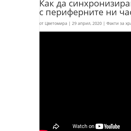
Как да синхронизир
с периферните ни ч
от
Цветомира
|
29 април, 2020
|
Факти за хр