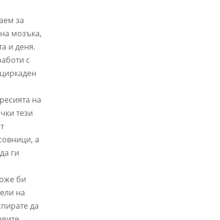
аем за
 на мозъка,
а и деня.
работи с
 циркаден
пресията на
ички тези
т
совници, а
да ги
може би
аели на
спирате да
авите