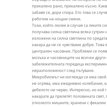
прекалено рано, прекалено късно. Какв
забавя се, дори спира. Ето това се слу
работим на нощни смени.
Този, който люлее в случая са леките с
получава силна светлина всяка сутрин 
изложени на силна светлина по средата
накара да не се чувстваме добре. Това
централен часовник. Проблеми се появ
мозъка и часовниците на всички други 
забележителната поредица експеримент
неразположеност след пътуване.
Микробиомът ни изглежда си има свой 
не огрява, има ежедневно колебание, к
дебелото ни черво. Интересно, но кой г
накарате да прелетят половината свят,
отколкото мишките, хранени с фекалии 