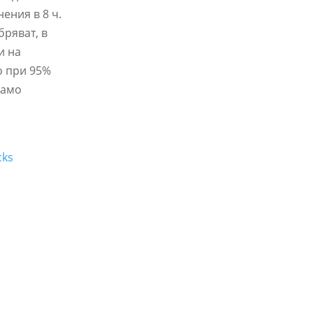
нения в 8 ч.
бряват, в
и на
о при 95%
само
cks