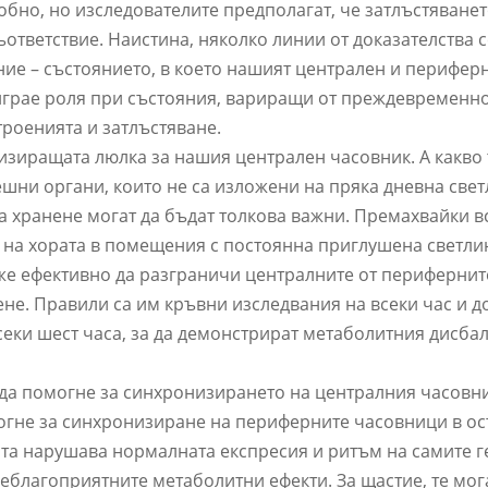
бно, но изследователите предполагат, че затлъстяванет
ъответствие. Наистина, няколко линии от доказателства с
ие – състоянието, в което нашият централен и перифер
 играе роля при състояния, вариращи от преждевременн
троенията и затлъстяване.
изиращата люлка за нашия централен часовник. А какво 
шни органи, които не са изложени на пряка дневна свет
а хранене могат да бъдат толкова важни. Премахвайки 
на хората в помещения с постоянна приглушена светли
оже ефективно да разграничи централните от перифернит
не. Правили са им кръвни изследвания на всеки час и д
еки шест часа, за да демонстрират метаболитния дисбал
да помогне за синхронизирането на централния часовни
огне за синхронизиране на периферните часовници в ос
ката нарушава нормалната експресия и ритъм на самите г
неблагоприятните метаболитни ефекти. За щастие, те мога