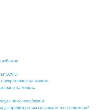
неизбежни
лъг COVID
а прекратяване на живота
ратяване на живота
пауза не са неизбежни
 за да предотвратим скъсяването на теломера?