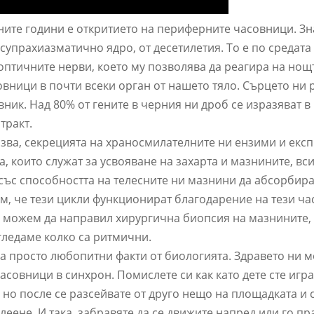
ните години е откритието на периферните часовници. Зн
супрахиазматично ядро, от десетилетия. То е по средата
 оптичните нерви, което му позволява да реагира на нощт
вници в почти всеки орган от нашето тяло. Сърцето ни 
вник. Над 80% от гените в черния ни дроб се изразяват в
тракт.
разва, секрецията на храносмилателните ни ензими и екс
, които служат за усвояване на захарта и мазнините, вс
със способността на телесните ни мазнини да абсорбира
м, че тези цикли функционират благодарение на тези ча
о можем да направил хирургична биопсия на мазнините, 
 гледаме колко са ритмични.
са просто любопитни факти от биологията. Здравето ни 
асовници в синхрон. Помислете си как като дете сте игр
, но после се разсейвате от друго нещо на площадката и 
ене. И така, забравяте да се движите напред или го пр