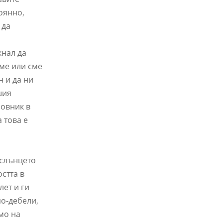
оянно,
 да
кнал да
еме или сме
н и да ни
шия
совник в
 това е
 слънцето
стта в
лет и ги
по-дебели,
мо на