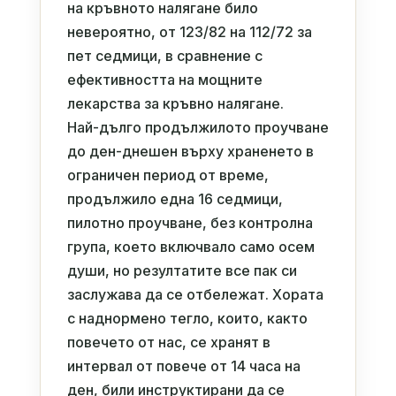
на кръвното налягане било
невероятно, от 123/82 на 112/72 за
пет седмици, в сравнение с
ефективността на мощните
лекарства за кръвно налягане.
Най-дълго продължилото проучване
до ден-днешен върху храненето в
ограничен период от време,
продължило една 16 седмици,
пилотно проучване, без контролна
група, което включвало само осем
души, но резултатите все пак си
заслужава да се отбележат. Хората
с наднормено тегло, които, както
повечето от нас, се хранят в
интервал от повече от 14 часа на
ден, били инструктирани да се