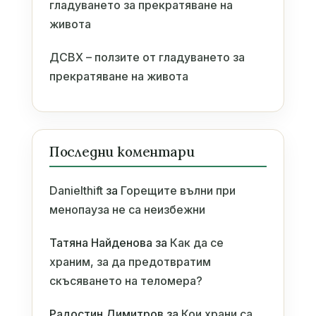
гладуването за прекратяване на
живота
ДСВХ – ползите от гладуването за
прекратяване на живота
Последни коментари
Danielthift
за
Горещите вълни при
менопауза не са неизбежни
Татяна Найденова
за
Как да се
храним, за да предотвратим
скъсяването на теломера?
Радостин Димитров
за
Кои храни са