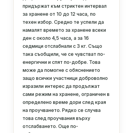
придържат към стриктен интервал
за хранене от 10 до 12 часа, по
техен избор. Средно те успели да
намалят времето за хранене всеки
ден с около 4,5 часа, а за 16
седмици отслабнали с 3 кг. Също
така съобщили, че се чувстват по-
енергични и спят по-добре. Това
може да помогне с обяснението
защо всички участници доброволно
изразили интерес да продължат
сами режим на хранене, ограничен в
определено време дори след края
на проучването. Рядко се случва
това след проучвания върху
отслабването. Още по-