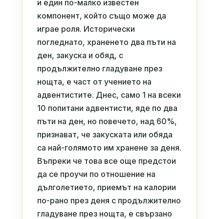
и един по-малко известен
компонент, който също може да
играе роля. Исторически
погледнато, храненето два пъти на
ден, закуска и обяд, с
продължително гладуване през
нощта, е част от учението на
адвентистите. Днес, само 1 на всеки
10 попитани адвентисти, яде по два
пъти на ден, но повечето, над 60%,
признават, че закуската или обяда
са най-голямото им хранене за деня.
Въпреки че това все още предстои
да се проучи по отношение на
дълголетието, приемът на калории
по-рано през деня с продължително
гладуване през нощта, е свързано