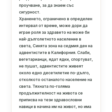
проучване, за да знаем със
сигурност.
Храненето, ограничено в определен
интервал от време, може дори да
играе роля за здравето на може би
най-дълголетното население в
света, Синята зона на седмия ден на
адвентистите в Калифорния. Слаби,
вегетарианци, ядат ядки, спортуват,
не пушат, адвентистите живеят
около едно десетилетие по-дълго,
отколкото останалото население на
света. Тяхната по-голяма
продължителност на живота се
приписва на тези здравословни
навици в начина им на живот, но има