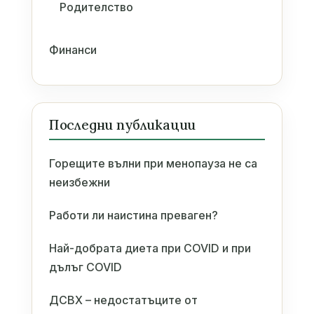
Родителство
Финанси
Последни публикации
Горещите вълни при менопауза не са
неизбежни
Работи ли наистина преваген?
Най-добрата диета при COVID и при
дълъг COVID
ДСВХ – недостатъците от