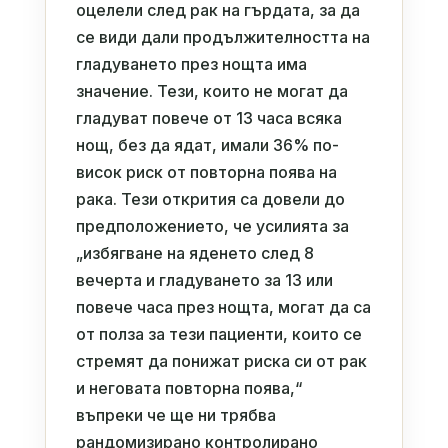
оцелели след рак на гърдата, за да
се види дали продължителността на
гладуването през нощта има
значение. Тези, които не могат да
гладуват повече от 13 часа всяка
нощ, без да ядат, имали 36% по-
висок риск от повторна поява на
рака. Тези открития са довели до
предположението, че усилията за
„избягване на яденето след 8
вечерта и гладуването за 13 или
повече часа през нощта, могат да са
от полза за тези пациенти, които се
стремят да понижат риска си от рак
и неговата повторна поява,“
въпреки че ще ни трябва
рандомизирано контролирано