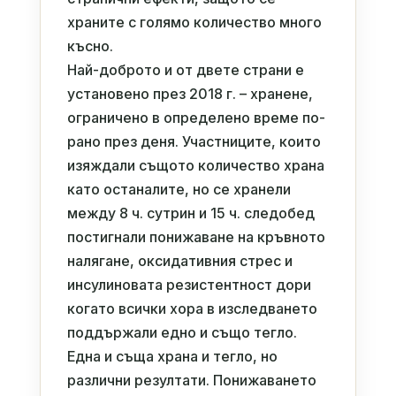
храните с голямо количество много
късно.
Най-доброто и от двете страни е
установено през 2018 г. – хранене,
ограничено в определено време по-
рано през деня. Участниците, които
изяждали същото количество храна
като останалите, но се хранели
между 8 ч. сутрин и 15 ч. следобед
постигнали понижаване на кръвното
налягане, оксидативния стрес и
инсулиновата резистентност дори
когато всички хора в изследването
поддържали едно и също тегло.
Една и съща храна и тегло, но
различни резултати. Понижаването