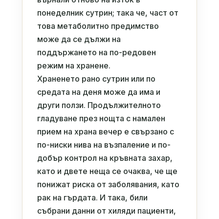
понеделник сутрин; така че, част от
това метаболитно предимство
може да се дължи на
поддържането на по-редовен
режим на хранене.
Храненето рано сутрин или по
средата на деня може да има и
други ползи. Продължителното
гладуване през нощта с намален
прием на храна вечер е свързано с
по-ниски нива на възпаление и по-
добър контрол на кръвната захар,
като и двете неща се очаква, че ще
понижат риска от заболявания, като
рак на гърдата. И така, били
събрани данни от хиляди пациенти,