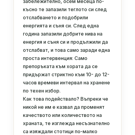
забележително, осем месеца по-
късно те запазили теглото си след
отслабването и подобрили
енергията и съня си. След една
година запазили добрите нива на
енергия и съня си и продължили да
отслабват, и това само заради една
проста интервенция: Само
препоръката към хората да се
придържат стриктно към 10- до 12-
часов времеви интервал на хранене
по техен избор.
Как това подействало? Въпреки че
никой не им е казвал да променят
качеството или количеството на
храната, те изглежда несъзнателно
са изяждали стотици по-малко