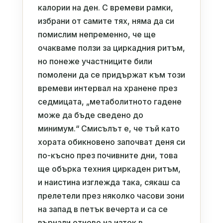
калории на ден. С времеви рамки,
избрани от самите тях, няма да си
помислим непременно, че ще
очакваме ползи за циркадния ритъм,
но понеже участниците били
помолени да се придържат към този
времеви интервал на хранене през
седмицата, „метаболитното гадене
може да бъде сведено до
минимум.“ Смисълът е, че тъй като
хората обикновено започват деня си
по-късно през почивните дни, това
ще обърка техния циркаден ритъм,
и наистина изглежда така, сякаш са
прелетели през няколко часови зони
на запад в петък вечерта и са се
върнали отново на изток в