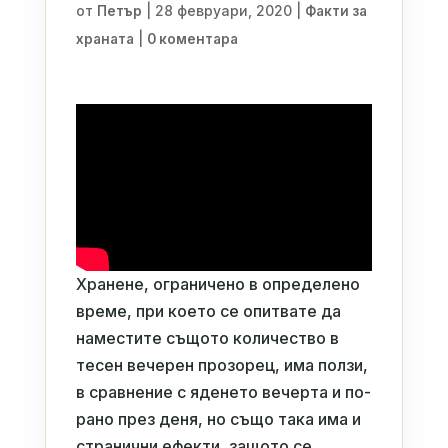
от
|
28 февруари, 2020
|
Петър
Факти за
|
храната
0 коментара
Хранене, ограничено в определено
време, при което се опитвате да
наместите същото количество в
тесен вечерен прозорец, има ползи,
в сравнение с яденето вечерта и по-
рано през деня, но също така има и
странични ефекти, защото се