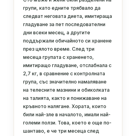
групи, като едните трябвало да
следват неговата диета, имитираща
гладуване за пет последователни
дни всеки месец, а другите
поддържали обичайното си хранене
през цялото време. След три
месеца групата с храненето,
имитиращо гладуване, отслабнала с
2,7 кг, в сравнение с контролната
група, със значително намаляване
на телесните мазнини и обиколката
на талията, както и понижаване на
кръвното налягане. Хората, които
били най-зле в началото, имали най-
големи ползи. Това, което е още по-
шантаво, е че три месеца след