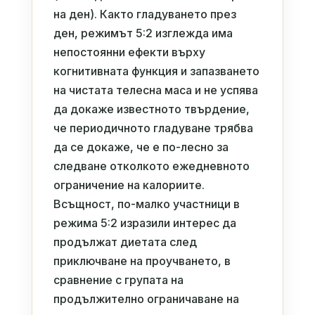
на ден). Както гладуването през
ден, режимът 5:2 изглежда има
непостоянни ефекти върху
когнитивната функция и запазването
на чистата телесна маса и не успява
да докаже известното твърдение,
че периодичното гладуване трябва
да се докаже, че е по-лесно за
следване отколкото ежедневното
ограничение на калориите.
Всъщност, по-малко участници в
режима 5:2 изразили интерес да
продължат диетата след
приключване на проучването, в
сравнение с групата на
продължително ограничаване на