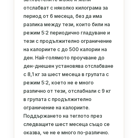
отслабват с няколко килограма за
период от 6 месеца, без да има
разлика между тези, които били на
режим 5:2 периодично гладуване и
тези с продължително ограничение
на калориите с до 500 калории на
ден. Най-голямото проучване до
ден-днешен установява отслабване
с 8,1 кг за шест месеца в групата с
режим 5:2, което не е много
различно от тези, отслабнали с 9 кг
в групата с продължително
ограничение на калориите.
Поддържането на теглото през
следващите шест месеца също се
оказва, че не е много по-различно.