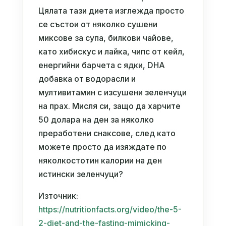
Цялата тази диета изглежда просто
се състои от няколко сушени
миксове за супа, билкови чайове,
като хибискус и лайка, чипс от кейл,
енергийни барчета с ядки, DHA
добавка от водорасли и
мултивитамин с изсушени зеленчуци
на прах. Мисля си, защо да харчите
50 долара на ден за няколко
преработени снаксове, след като
можете просто да изяждате по
няколкостотин калории на ден
истински зеленчуци?
Източник:
https://nutritionfacts.org/video/the-5-
2-diet-and-the-fasting-mimicking-