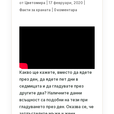
от
|
17 февруари, 2020
|
Цветомира
|
Факти за храната
0 коментара
Какво ще кажете, вместо да ядете
през ден, да ядете пет дни в
седмицата и да гладувате през
другите два? Наличните данни
всъщност са подобни на тези при
гладуването през ден. Оказва се, че
затлъстелите мъже и жени