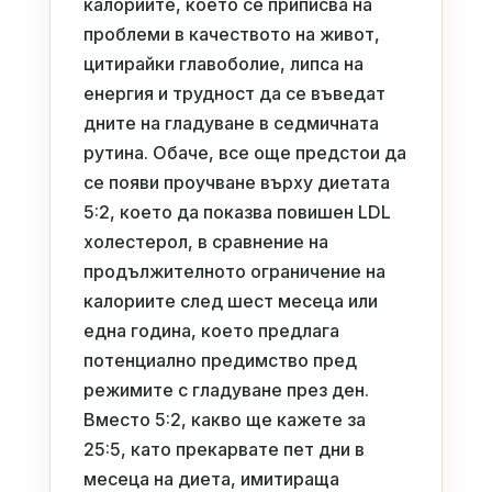
калориите, което се приписва на
проблеми в качеството на живот,
цитирайки главоболие, липса на
енергия и трудност да се въведат
дните на гладуване в седмичната
рутина. Обаче, все още предстои да
се появи проучване върху диетата
5:2, което да показва повишен LDL
холестерол, в сравнение на
продължителното ограничение на
калориите след шест месеца или
една година, което предлага
потенциално предимство пред
режимите с гладуване през ден.
Вместо 5:2, какво ще кажете за
25:5, като прекарвате пет дни в
месеца на диета, имитираща