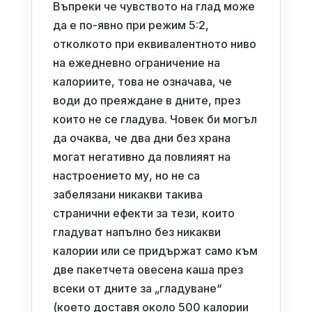
Въпреки че чувството на глад може
да е по-явно при режим 5:2,
отколкото при еквивалентното ниво
на ежедневно ограничение на
калориите, това не означава, че
води до преяждане в дните, през
които не се гладува. Човек би могъл
да очаква, че два дни без храна
могат негативно да повлияят на
настроението му, но не са
забелязани никакви такива
странични ефекти за тези, които
гладуват напълно без никакви
калории или се придържат само към
две пакетчета овесена каша през
всеки от дните за „гладуване“
(което доставя около 500 калории