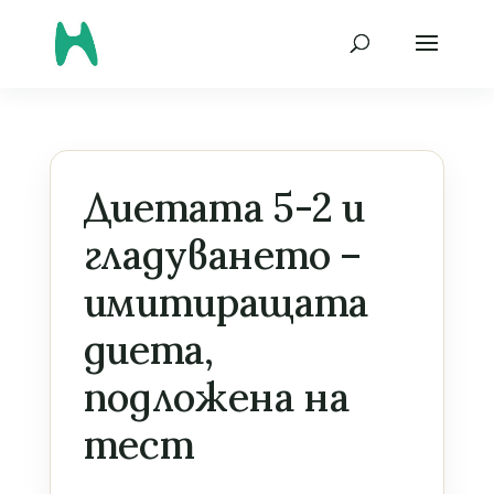
Диетата 5-2 и
гладуването –
имитиращата
диета,
подложена на
тест