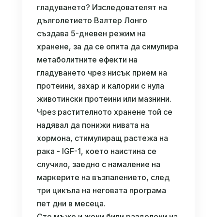
гладуването? Изследователят на
дълголетието Валтер Лонго
създава 5-дневен режим на
хранене, за да се опита да симулира
метаболитните ефекти на
гладуването чрез нисък прием на
протеини, захар и калории с нула
животински протеини или мазнини.
Чрез растителното хранене той се
надявал да понижи нивата на
хормона, стимулиращ растежа на
рака - IGF-1, което наистина се
случило, заедно с намаление на
маркерите на възпалението, след
три цикъла на неговата програма
пет дни в месеца.
Сто мъже и жени били разделени на