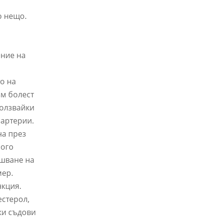
о нещо.
ение на
то на
ъм болест
ползвайки
 артерии.
на през
ного
ршване на
мер.
нкция.
естерол,
ки съдови