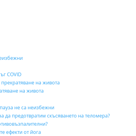
неизбежни
лъг COVID
а прекратяване на живота
ратяване на живота
пауза не са неизбежни
 за да предотвратим скъсяването на теломера?
отивовъзпалителни?
е ефекти от йога