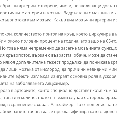
ребрални артерии, отворени, чисти, позволяващи доста
леротичните артерии в мозъка. Задръстени с мазнина и х
 кръвопотока към мозъка. Какъв вид мозъчни артерии ис
кой, количеството приток на кръв, което циркулира в 
убим около половин процент на година, ето защо на 65-
 Но това няма непременно да засегне мозъчната функция
ия кръвопоток, вързан с възрастта, обаче, може да стан
ко някоя допълнителна тежест продължи да понижава кр
да лиши мозъка от кислород, да причини невидими мин
ивните ефекти изглежда изиграят основна роля в ускоря
ията на заболяването Алцхаймер.
роза в артериите, които специално доставят кръв към в
, това е и количеството на тежки случаи с атеросклероза
ия, в сравнение с хора с Алцхаймер. По отношение на т
 заболяването трябва да се прекласифицира като съдово