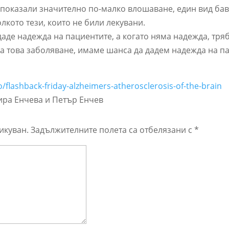
, показали значително по-малко влошаване, един вид ба
лкото тези, които не били лекувани.
 даде надежда на пациентите, а когато няма надежда, тря
на това заболяване, имаме шанса да дадем надежда на п
eo/flashback-friday-alzheimers-atherosclerosis-of-the-brain
ира Енчева и Петър Енчев
икуван.
Задължителните полета са отбелязани с
*