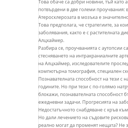
Това обаче са добри новини, тъй като 
потвърдени в две големи проучвания: в
Атеросклерозата в мозъка е значително
Това предполага, че стратегиите, за ко
заболявания, както е с растителната ди
Алцхаймер.
Разбира се, проучванията с аутопсии са
стесняването на интракраниалните арт
на Алцхаймер, изследователите просле
компютърна томография, специален ске
Познавателната способност на тези с н
годините. Но при тези с по-голямо натр
блокажи, познавателната способност б
ежедневни задачи. Прогресията на забо
Недостатъчното снабдяване с кръв към
Но дали лечението на съдовите рискови
реално могат да променят нещата? Не з