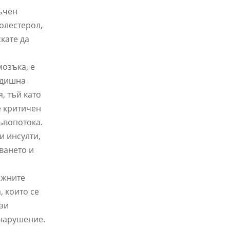
тъчен
олестерол,
кате да
мозъка, е
годишна
, тъй като
е критичен
ъвопотока.
и инсулти,
ването и
ажните
, които се
ези
 нарушение.