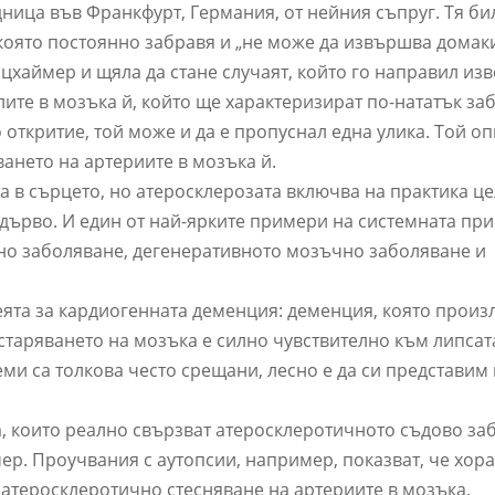
удница във Франкфурт, Германия, от нейния съпруг. Тя б
 която постоянно забравя и „не може да извършва домак
цхаймер и щяла да стане случаят, който го направил изв
лите в мозъка й, който ще характеризират по-нататък за
 откритие, той може и да е пропуснал една улика. Той о
ането на артериите в мозъка й.
 в сърцето, но атеросклерозата включва на практика ц
дърво. И един от най-ярките примери на системната при
но заболяване, дегенеративното мозъчно заболяване и
ята за кардиогенната деменция: деменция, която произ
старяването на мозъка е силно чувствително към липсат
ми са толкова често срещани, лесно е да си представим
а, които реално свързват атеросклеротичното съдово за
р. Проучвания с аутопсии, например, показват, че хора
атеросклеротично стесняване на артериите в мозъка.