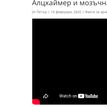
Алцхаймер и мозъчн
от
Петър
|
14 февруари, 2020
|
Факти за хра