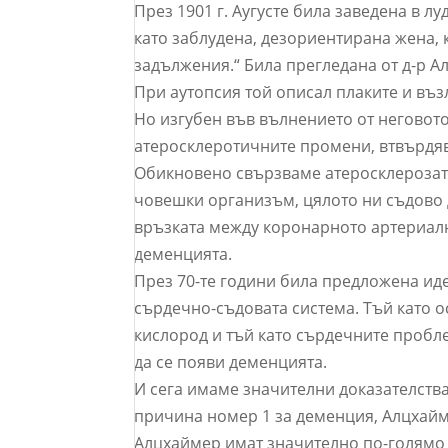
През 1901 г. Аугусте била заведена в л
като заблудена, дезориентирана жена,
задължения.“ Била прегледана от д-р Ал
При аутопсия той описал плаките и въз
Но изгубен във вълнението от неговото
атеросклеротичните промени, втвърдяв
Обикновено свързваме атеросклерозата
човешки организъм, цялото ни съдово 
връзката между коронарното артериал
деменцията.
През 70-те години била предложена иде
сърдечно-съдовата система. Тъй като о
кислород и тъй като сърдечните пробле
да се появи деменцията.
И сега имаме значителни доказателств
причина номер 1 за деменция, Алцхайме
Алцхаймер имат значително по-голямо 