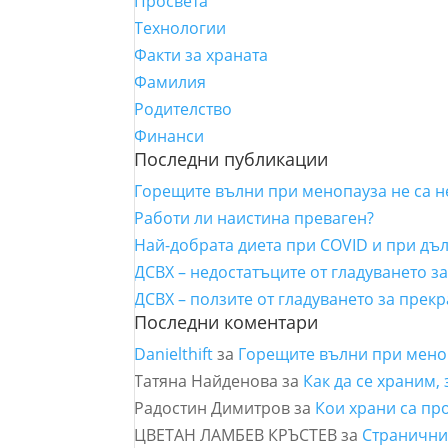
Просвета
Технологии
Факти за храната
Фамилия
Родителство
Финанси
Последни публикации
Горещите вълни при менопауза не са 
Работи ли наистина преваген?
Най-добрата диета при COVID и при дъ
ДСВХ – недостатъците от гладуването з
ДСВХ – ползите от гладуването за прек
Последни коментари
Danielthift
за
Горещите вълни при мено
Татяна Найденова
за
Как да се храним,
Радостин Димитров
за
Кои храни са пр
ЦВЕТАН ЛАМБЕВ КРЪСТЕВ
за
Страничнит