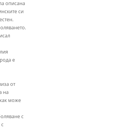
ила описана
инските си
естен.
боляването.
писал
елия
рода е
лиза от
а на
 как може
боляване с
 с