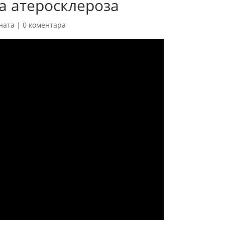
а атеросклероза
ната
|
0 коментара