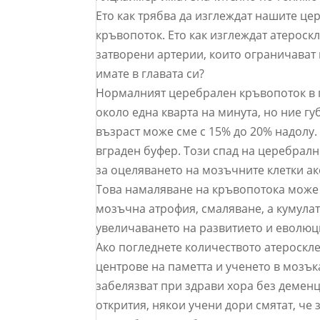
Ето как трябва да изглеждат нашите це
кръвопоток. Ето как изглеждат атероск
затворени артерии, които ограничават
имате в главата си?
Нормалният церебрален кръвопоток в по
около една кварта на минута, но ние г
възраст може сме с 15% до 20% надолу.
вграден буфер. Този спад на церебралн
за оцеляването на мозъчните клетки а
Това намаляване на кръвопотока може 
мозъчна атрофия, смаляване, а кумулат
увеличаването на развитието и еволюц
Ако погледнете количеството атероскле
центрове на паметта и ученето в мозъка
забелязват при здрави хора без деменц
открития, някои учени дори смятат, че