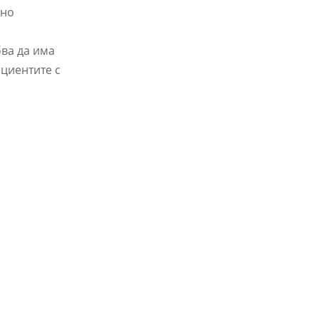
вно
бва да има
ациентите с