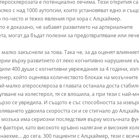
атеросклерозата е потенциално лечима. Тези открития са
сяко с над 1000 аутопсии, които установяват едно и същ
 по-често и тежко явления при хора с Алцхаймер.
ито е доказано, че забавят развитието на артериалните
ета, могат да бъдат полезни за предотвратяване или леч
 малко закъснели за това. Така че, за да оценят влияние
ерии върху развитието от леко когнитивно нарушение к
дили 400 души с когнитивни увреждания за 4 години, из
нер, който оценява количеството блокаж на мозъчните
ай-малко атеросклероза в главата останала доста стабил
упване на холестерол, тя се влошила, а при тези с най-м
ързо се увредила. И същото е със способността за извъ
ляването удвоила скоростта си и се стигнало до Алцхай
 мозъка има сериозни последствия върху мозъчната фу
 фактори, като високото кръвно налягане и високия хол
наехме… до сега. 300 пациенти с Алцхаймер, тези с всич