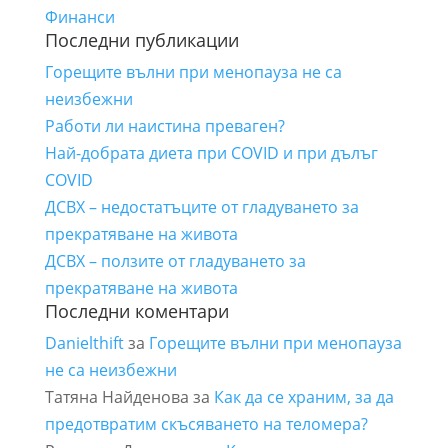
Финанси
Последни публикации
Горещите вълни при менопауза не са
неизбежни
Работи ли наистина преваген?
Най-добрата диета при COVID и при дълъг
COVID
ДСВХ – недостатъците от гладуването за
прекратяване на живота
ДСВХ – ползите от гладуването за
прекратяване на живота
Последни коментари
Danielthift
за
Горещите вълни при менопауза
не са неизбежни
Татяна Найденова
за
Как да се храним, за да
предотвратим скъсяването на теломера?