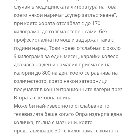
случаи в медицинската литература на това,
което някои наричат „супер затлъстяване“,
при което хората отслабват с до 170
килограма, до голяма степен сами, без
професионална помощ и задържат така с
години наред. Този човек отслабнал с около
9 килограма за един месец, карайки колело
два часа на ден и намалил приема си на
калории до 800 на ден, което се равнява на
количеството, което някои затворници
получават в концентрационните лагери през
Втората световна война.
Може би най-известното отслабване по
телевизията беше когато Опра издърпа една
количка, пълна с мазнини, която
представляваше 30-те килограма, с които тя