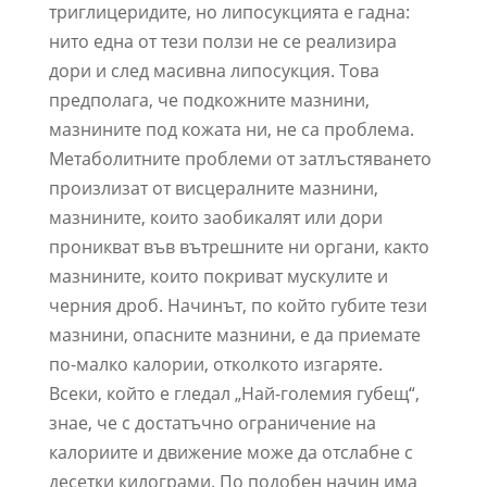
триглицеридите, но липосукцията е гадна:
нито една от тези ползи не се реализира
дори и след масивна липосукция. Това
предполага, че подкожните мазнини,
мазнините под кожата ни, не са проблема.
Метаболитните проблеми от затлъстяването
произлизат от висцералните мазнини,
мазнините, които заобикалят или дори
проникват във вътрешните ни органи, както
мазнините, които покриват мускулите и
черния дроб. Начинът, по който губите тези
мазнини, опасните мазнини, е да приемате
по-малко калории, отколкото изгаряте.
Всеки, който е гледал „Най-големия губещ“,
знае, че с достатъчно ограничение на
калориите и движение може да отслабне с
десетки килограми. По подобен начин има