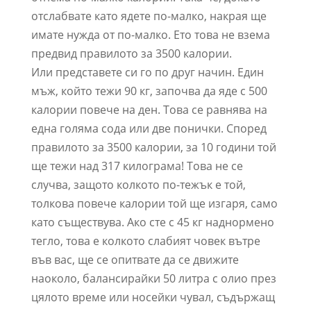
отслабвате като ядете по-малко, накрая ще
имате нужда от по-малко. Ето това не взема
предвид правилото за 3500 калории.
Или представете си го по друг начин. Един
мъж, който тежи 90 кг, започва да яде с 500
калории повече на ден. Това се равнява на
една голяма сода или две понички. Според
правилото за 3500 калории, за 10 години той
ще тежи над 317 килограма! Това не се
случва, защото колкото по-тежък е той,
толкова повече калории той ще изгаря, само
като съществува. Ако сте с 45 кг наднормено
тегло, това е колкото слабият човек вътре
във вас, ще се опитвате да се движите
наоколо, балансирайки 50 литра с олио през
цялото време или носейки чувал, съдържащ