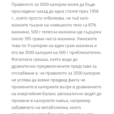
Правилото за 3500 калории може да бъде
проследено назад до една статия през 1958
г., която просто отбелязва, че тъй като
мазните тъкани на човешкото тяло са 87%
мазнини, 500 г телесна мазнина ще съдържа
около 395 грама чиста мазнина. Умножете
това по 9 калории на един грам мазнина и
ето ви 3500 калории на 500 г приблизително.
Фаталната грешка, която води до
драматично преувеличените представи за
отслабване е, че правилото за 3500 калории
не успява да вземе предвид факта че
промените в калориите вътре в уравнението
на енергийния баланс автоматично водят до
промени в калориите навън, например
забавянето на метаболизма, което