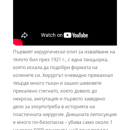
Първият хирургически опит за извайване на
тялото бил през 1921 г., с една танцьорка,
която искала да подобри формата на
коленете си. Хирургът очевидно премахнал
твърде много тъкан и зашил шевовете
прекалено стегнато, което довело до
некроза, ампутация и първото заведено
дело за злоупотреба в историята на
пластичната хирургия. Днешната липосукция
е много по-безопасна – убива само около 1