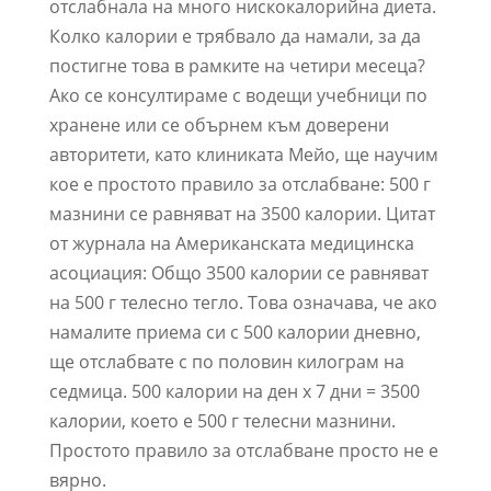
отслабнала на много нискокалорийна диета.
Колко калории е трябвало да намали, за да
постигне това в рамките на четири месеца?
Ако се консултираме с водещи учебници по
хранене или се обърнем към доверени
авторитети, като клиниката Мейо, ще научим
кое е простото правило за отслабване: 500 г
мазнини се равняват на 3500 калории. Цитат
от журнала на Американската медицинска
асоциация: Общо 3500 калории се равняват
на 500 г телесно тегло. Това означава, че ако
намалите приема си с 500 калории дневно,
ще отслабвате с по половин килограм на
седмица. 500 калории на ден х 7 дни = 3500
калории, което е 500 г телесни мазнини.
Простото правило за отслабване просто не е
вярно.