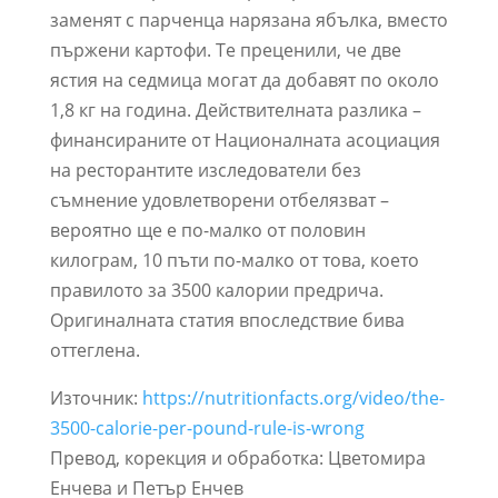
заменят с парченца нарязана ябълка, вместо
пържени картофи. Те преценили, че две
ястия на седмица могат да добавят по около
1,8 кг на година. Действителната разлика –
финансираните от Националната асоциация
на ресторантите изследователи без
съмнение удовлетворени отбелязват –
вероятно ще е по-малко от половин
килограм, 10 пъти по-малко от това, което
правилото за 3500 калории предрича.
Оригиналната статия впоследствие бива
оттеглена.
Източник:
https://nutritionfacts.org/video/the-
3500-calorie-per-pound-rule-is-wrong
Превод, корекция и обработка: Цветомира
Енчева и Петър Енчев