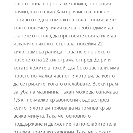
Част от това е проста механика, по същия
начин, както един Хамър изисква повече
гориво от една компактна кола – помислете
колко повече усилия ще са необходими да
станете от стола, да прекосите стаята или да
изкачите няколко стъпала, носейки 22-
килограмова раница. Това не е по-леко от
носенето на 22 килограма отпред. Дори и
когато лежите в покой, дълбоко заспали, има
просто по-малка част от тялото ви, за която
да се грижите, когато отслабвате. Всеки грам
загуба на мазнинна тъкан може да означава
1,5 кг по-малко кръвоносни съдове, през
които тялото ви трябва да изпомпва кръв
всяка минута. Така че, основното
поддържане и движение на по-слабите тела
отнема по-малко калории. Така че, докато