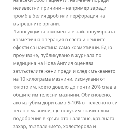
на всеки 5000 пациенти, най-вече поради
неизвестни причини – например заради
тромб в белия дроб или перфорация на
вътрешните органи.
Липосукцията в момента е най-популярната
козметична операция в света и нейните
ефекти са наистина само козметични. Едно
проучване, публикувано в журнала по
медицина на Нова Англия оценява
затлъстелите жени преди и след смъкването
на 10 килограма мазнини, изсмукани от
тялото им, което довело до почти 20% спад в
общите им телесни мазнини. Обикновено,
ако изгубим дори само 5-10% от телесното си
тегло в мазнини, ще получим значителни
подобрения в кръвното налягане, кръвната
захар, възпалението, холестерола и