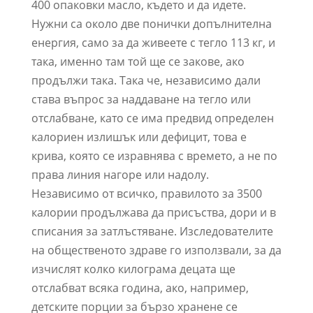
400 опаковки масло, където и да идете.
Нужни са около две понички допълнителна
енергия, само за да живеете с тегло 113 кг, и
така, именно там той ще се закове, ако
продължи така. Така че, независимо дали
става въпрос за наддаване на тегло или
отслабване, като се има предвид определен
калориен излишък или дефицит, това е
крива, която се изравнява с времето, а не по
права линия нагоре или надолу.
Независимо от всичко, правилото за 3500
калории продължава да присъства, дори и в
списания за затлъстяване. Изследователите
на общественото здраве го използвали, за да
изчислят колко килограма децата ще
отслабват всяка година, ако, например,
детските порции за бързо хранене се