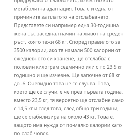
придружава отслабването, известно като
метаболитна адаптация. Това е и една от
причините за платото на отслабването.
Представете си например една 30-годишна
жена със заседнал начин на живот на среден
ръст, която тежи 68 кг. Според правилото за
3500 калории, ако тя намали 500 калории от
ежедневното си хранене, ще отслабва с
половин килограм седмично или с по 23,5 кг
годишно и ще изчезне. Ще започне от 68 кг
до -6. Очевидно това не се случва. Това,
което ще се случи, е че през първата година,
вместо 23,5 кг, тя вероятно ще отслабне само
с 14,5 кг и след това, след общо три години,
ще се стабилизира на около 43 кг. Това е,
защото има нужда от по-малко калории като
по-слаб човек.