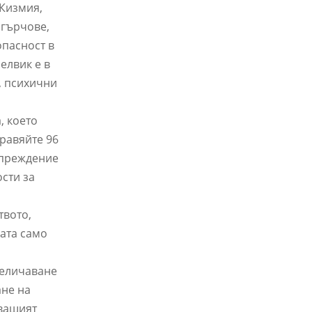
 Кизмия,
 гърчове,
опасност в
елвик е в
, психични
, което
бравяйте 96
упреждение
сти за
твото,
дата само
величаване
ане на
 вашият