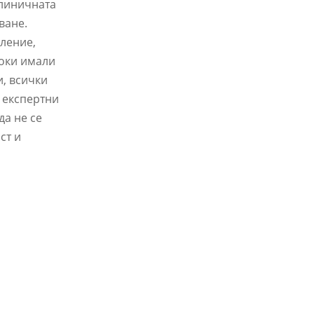
клиничната
ване.
еление,
соки имали
, всички
и експертни
да не се
ст и