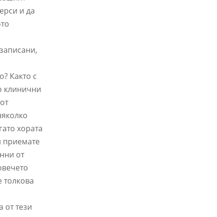
ерси и да
ото
е
 записани,
о? Както с
то клинични
 от
 няколко
гато хората
и приемате
анни от
овечето
е толкова
а от тези