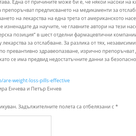
става. Една от причините може би е, че някои насоки на 
да препоръчват предписването на медикаменти за отслаб
нето на лекарства на една трета от американското нас
е изненадате да научите, че главните автори на тези на
ерска позиция“ в шест отделни фармацевтични компании
у лекарства за отслабване. За разлика от тях, независим
 по превантивно здравеопазване, изрично препоръчват 
като се има предвид недостатъчните данни за безопасно
/are-weight-loss-pills-effective
ира Енчева и Петър Енчев
икуван.
Задължителните полета са отбелязани с
*