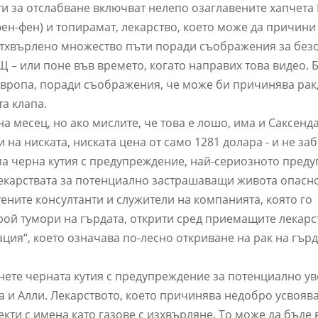
 за отслабване включват нелепо озаглавените хапчета
ен-фен) и топирамат, лекарство, което може да причини
 отхвърлено множество пъти поради съображения за без
Щ – или поне във времето, когато направих това видео. Б
в Европа, поради съображения, че може би причинява рак
а клапа.
а месец, но ако мислите, че това е лошо, има и Саксенда
на ниската, ниската цена от само 1281 долара - и не за
има черна кутия с предупреждение, най-сериозното пред
лекарствата за потенциално застрашаващи живота опасно
тените консултанти и служители на компанията, която го
рой тумори на гърдата, открити сред приемащите лекарс
ация“, което означава по-лесно откриване на рак на гър
гнете черната кутия с предупреждение за потенциално у
а и Алли. Лекарството, което причинява недобро усвояв
кти с имена като газове с изхвърляне. То може да бъде