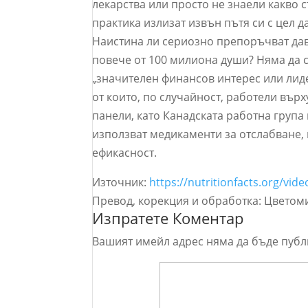
лекарства или просто не знаели какво 
практика излизат извън пътя си с цел 
Наистина ли сериозно препоръчват дава
повече от 100 милиона души? Няма да с
„значителен финансов интерес или лид
от които, по случайност, работели върх
панели, като Канадската работна група
използват медикаменти за отслабване, 
ефикасност.
Източник:
https://nutritionfacts.org/video
Превод, корекция и обработка: Цветом
Изпратете Коментар
Вашият имейл адрес няма да бъде публ