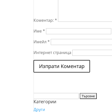
Коментар:
*
Име
*
Имейл
*
Интернет страница
Търсене
Категории
за:
Други