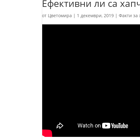
Ефективни ли са хап
от
Цветомира
|
1 декември, 2019
|
Факти за