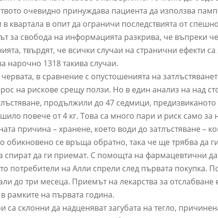
ството очевидно принуждава пациента да използва памп
 в квартала в опит да ограничи последствията от спешн
нът за свобода на информацията разкрива, че въпреки ч
ята, твърдят, че всички случаи на странични ефекти са
а нарочно 1318 такива случаи.
 червата, в сравнение с опустошенията на затлъстяванет
прос на рискове срещу ползи. Но в един анализ на над с
тлъстяване, продължили до 47 седмици, предизвиканото
шило повече от 4 кг. Това са много пари и риск само за
ата причина – хранене, което води до затлъстяване – ко
ото обикновено се връща обратно, така че ще трябва да г
ата спират да ги приемат. С помощта на фармацевтични д
то потребители на Алли спрели след първата покупка. П
ли до три месеца. Приемът на лекарства за отслабване 
 в рамките на първата година.
и са склонни да надценяват загубата на тегло, причинен