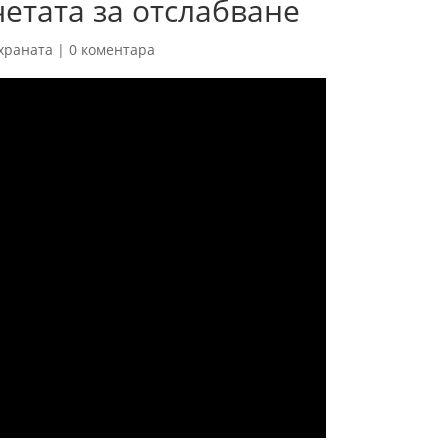
четата за отслабване
 храната
|
0 коментара