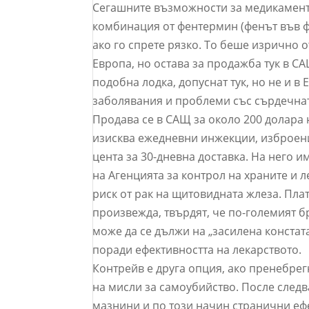
Сегашните възможности за медикаменти
комбинация от фентермин (фенът във ф
ако го спрете рязко. То беше изрично
Европа, но остава за продажба тук в СА
подобна лодка, допуснат тук, но не и 
заболявания и проблеми със сърдечнат
Продава се в САЩ за около 200 долара н
изисква ежедневни инжекции, изброени 
цента за 30-дневна доставка. На него 
на Агенцията за контрол на храните и 
риск от рак на щитовидната жлеза. Пла
произвежда, твърдят, че по-големият б
може да се дължи на „засилена констат
поради ефективността на лекарството.
Контрейв е друга опция, ако пренебре
на мисли за самоубийство. После следв
мазнини и по този начин странични ефе