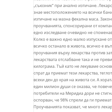
„съюзник“ при анално изтичане. Лекар
знае местоположението на всички бани
изтичане на мазна фекална маса. Зако
проучванията, спонсорирани от компани
едно изследване очевидно не споменав
Колко е важно едно малко изпускане от
всичко останало в живота, всичко е въ
проучвания върху лекарства против за
лекарствата отслабване така и не преви
килограма. Тъй като не лекуваме основн
спрат да приемат тези лекарства, тегл
всеки ден до края на живота си. А хор
един милион души се оказва, че повече
потребители на Меридиа дори не стигна
оспорван, че 98% спрели да ги приемат
Проучванията показват, че много лекар