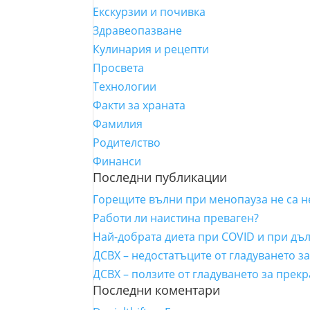
Екскурзии и почивка
Здравеопазване
Кулинария и рецепти
Просвета
Технологии
Факти за храната
Фамилия
Родителство
Финанси
Последни публикации
Горещите вълни при менопауза не са 
Работи ли наистина преваген?
Най-добрата диета при COVID и при дъ
ДСВХ – недостатъците от гладуването з
ДСВХ – ползите от гладуването за прек
Последни коментари