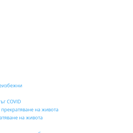
неизбежни
лъг COVID
а прекратяване на живота
ратяване на живота