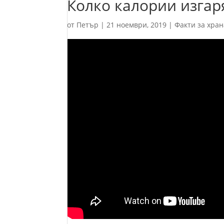
Колко калории изгар
от
Петър
|
21 ноември, 2019
|
Факти за хран