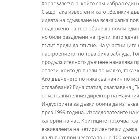
Хорас Флетчър, който сам избрал един о
Също така известен и като „Великия д
идеята на сдъвкване на всяка хапка пов
подложено на тест обаче до почти един 
но били разделени на групи, като едната
пъти“ преди да глътне. На участниците 
настроението, но това била заблуда. То
продължителното дъвчене намалява при
от тези, които дъвчели по-малко, така 
Ако дъвченето по някакъв начин потиска
отслабване? Една статия, озаглавена „П
от изпълнителния директор на Научния и
Индустрията за дъвки обича да изтъкв
през 1999 година. Изследователите на 
калории на час. Критиците посочват фак
еквивалента на четири лентички дъвка 
да дъвчат при честота точно 100 херца (