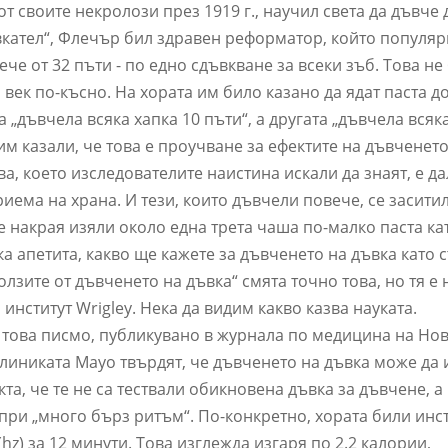
т своите некролози през 1919 г., научил света да дъвче 
ъвкател“, Флечър бил здравен реформатор, който популя
ече от 32 пъти - по едно сдъвкване за всеки зъб. Това не
век по-късно. На хората им било казано да ядат паста д
 „дъвчела всяка хапка 10 пъти“, а другата „дъвчела всяк
им казали, че това е проучване за ефектите на дъвченет
ва, което изследователите наистина искали да знаят, е д
ема на храна. И тези, които дъвчели повече, се засити
че накрая изяли около една трета чаша по-малко паста ка
 апетита, какво ще кажете за дъвченето на дъвка като с
олзите от дъвченето на дъвка“ смята точно това, но тя е
нститут Wrigley. Нека да видим какво казва науката.
а това писмо, публикувано в журнала по медицина на Но
клиниката Mayo твърдят, че дъвченето на дъвка може да 
та, че те не са тествали обикновена дъвка за дъвчене, а
при „много бърз ритъм“. По-конкретно, хората били инс
hz) за 12 минути. Това изглежда изгаря по 2.2 калории,