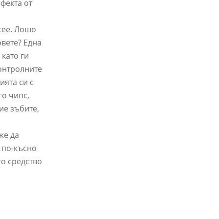
фекта от
сее. Лошо
овете? Една
 като ги
контролните
ията си с
го чипс,
ие зъбите,
же да
е по-късно
то средство