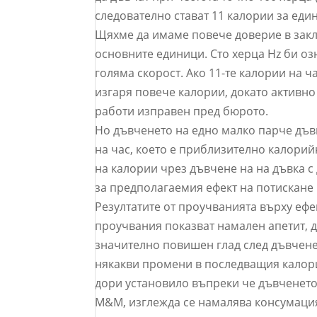
следователно стават 11 калории за един
Щяхме да имаме повече доверие в закл
основните единици. Сто херца Hz би оз
голяма скорост. Ако 11-те калории на ч
изгаря повече калории, докато активно 
работи изправен пред бюрото.
Но дъвченето на едно малко парче дъв
на час, което е приблизително калорий
на калории чрез дъвчене на на дъвка с
за предполагаемия ефект на потискане 
Резултатите от проучванията върху ефе
проучвания показват намален апетит, д
значително повишен глад след дъвчене
някакви промени в последващия калори
дори установило въпреки че дъвченето
M&M, изглежда се намалява консумация