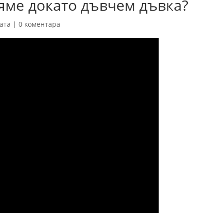
яме докато дъвчем дъвка?
ата
|
0 коментара