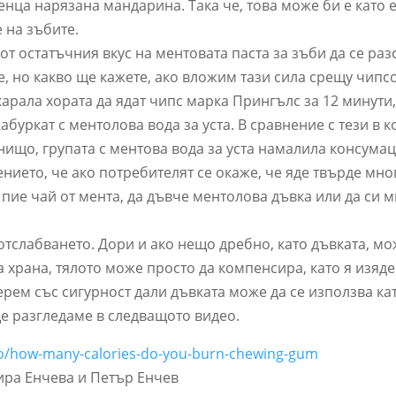
ца нарязана мандарина. Така че, това може би е като е
 на зъбите.
от остатъчния вкус на ментовата паста за зъби да се раз
е, но какво ще кажете, ако вложим тази сила срещу чипс
рала хората да ядат чипс марка Прингълс за 12 минути,
абуркат с ментолова вода за уста. В сравнение с тези в 
 нищо, групата с ментова вода за уста намалила консумац
нието, че ако потребителят се окаже, че яде твърде мно
 пие чай от мента, да дъвче ментолова дъвка или да си м
 отслабването. Дори и ако нещо дребно, като дъвката, мо
 храна, тялото може просто да компенсира, като я изяд
ерем със сигурност дали дъвката може да се използва ка
 ще разгледаме в следващото видео.
ideo/how-many-calories-do-you-burn-chewing-gum
ира Енчева и Петър Енчев