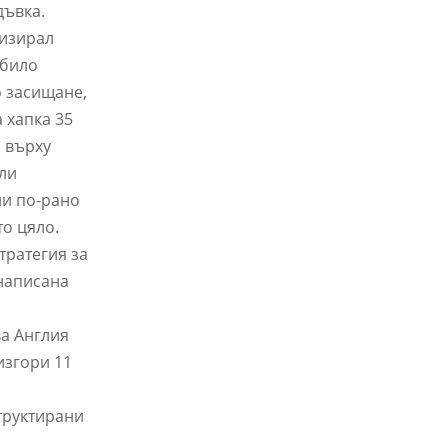
дъвка.
ризирал
 било
о засищане,
а хапка 35
о върху
али
ли по-рано
то цяло.
тратегия за
 написана
ва Англия
изгори 11
труктирани