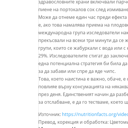
здравословните храни включвали парчен
пиене на портокалов сок след измиване
Може да отнеме един час преди ефекта 
е, ако това намалява приема на плодов
международна група изследователи нака
прекъсвали на всеки три минути да се ж
групи, които се жабуркали с вода или с
29%. Изследователите стигат до заключе
една потенциална стратегия би била да
за да забави или спре да яде чипс.
Това, което наистина е важно, обаче, е
повлияе върху консумацията на някаква
през деня. Единственият начин да разб
за отслабване, е да го тестваме, което
Източник:
https://nutritionfacts.org/v
Превод, корекция и обработка: Цветом