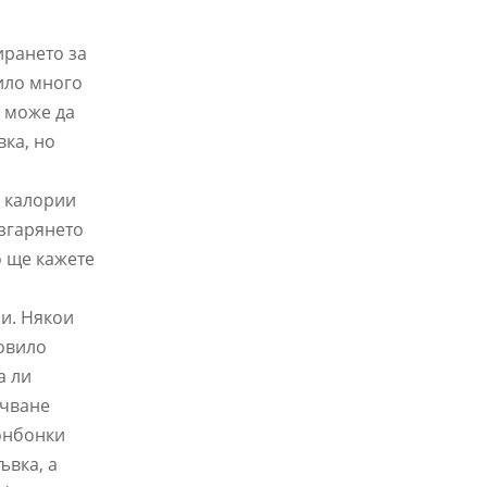
ирането за
било много
к може да
вка, но
и калории
изгарянето
о ще кажете
ни. Някои
новило
а ли
учване
онбонки
ъвка, а