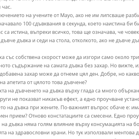
 час.
ючението на учените от Mayo, ако не им липсваше разб
начавало 100 сдъвквания в секунда, което наистина би 
ас са истина, въпреки всичко, това ще означава, че чове
дъвче дъвка и седи на стола, отколкото, ако не дъвче дъ
ка със собствена скорост може да изгори само около тр
ното съдържание на самата дъвка без захар. Но вижте, 
 добавена захар може да отнеме цял ден. Добре, но какв
на апетита от цялото това дъвчене?
кта на дъвченето на дъвка върху глада са много обърка
руги не показват никакъв ефект, а едно проучване уста
то на дъвка при жените. По-важният въпрос обаче е: им
ен прием? Отново констатациите са смесени. Едно про
 на дъвка няма голям влияние върху консумацията на б
та на здравословни храни. Но тук използвали ментова д