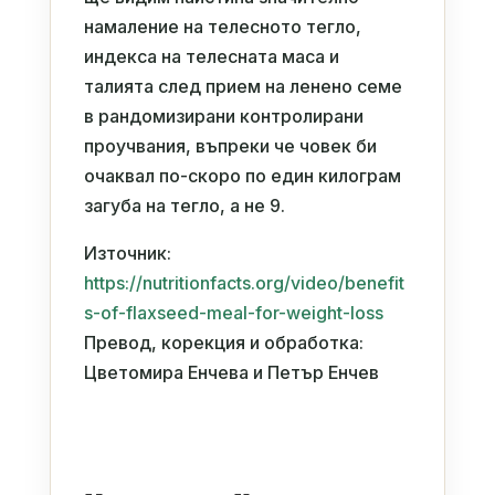
намаление на телесното тегло,
индекса на телесната маса и
талията след прием на ленено семе
в рандомизирани контролирани
проучвания, въпреки че човек би
очаквал по-скоро по един килограм
загуба на тегло, а не 9.
Източник:
https://nutritionfacts.org/video/benefit
s-of-flaxseed-meal-for-weight-loss
Превод, корекция и обработка:
Цветомира Енчева и Петър Енчев