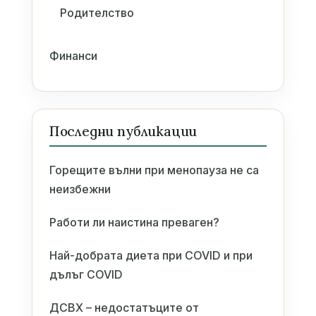
Родителство
Финанси
Последни публикации
Горещите вълни при менопауза не са
неизбежни
Работи ли наистина преваген?
Най-добрата диета при COVID и при
дълъг COVID
ДСВХ – недостатъците от