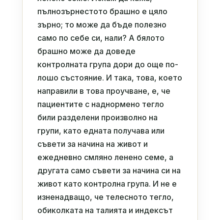
пълнозърнестото брашно е цяло
зърно; то може да бъде полезно
само по себе си, нали? А бялото
брашно може да доведе
контролната група дори до още по-
лошо състояние. И така, това, което
направили в това проучване, е, че
пациентите с наднормено тегло
били разделени произволно на
групи, като едната получава или
съвети за начина на живот и
ежедневно смляно ленено семе, а
другата само съвети за начина си на
живот като контролна група. И не е
изненадващо, че телесното тегло,
обиколката на талията и индексът