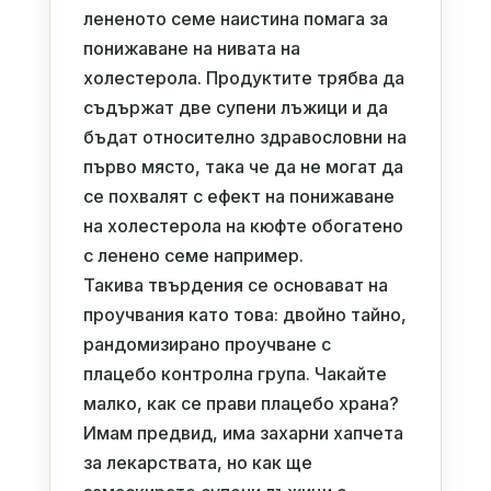
лененото семе наистина помага за
понижаване на нивата на
холестерола. Продуктите трябва да
съдържат две супени лъжици и да
бъдат относително здравословни на
първо място, така че да не могат да
се похвалят с ефект на понижаване
на холестерола на кюфте обогатено
с ленено семе например.
Такива твърдения се основават на
проучвания като това: двойно тайно,
рандомизирано проучване с
плацебо контролна група. Чакайте
малко, как се прави плацебо храна?
Имам предвид, има захарни хапчета
за лекарствата, но как ще