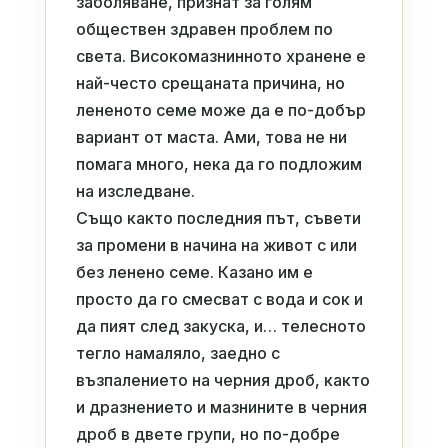
заболяване, признат за голям
обществен здравен проблем по
света. Високомазнинното хранене е
най-често срещаната причина, но
лененото семе може да е по-добър
вариант от маста. Ами, това не ни
помага много, нека да го подложим
на изследване.
Също както последния път, съвети
за промени в начина на живот с или
без ленено семе. Казано им е
просто да го смесват с вода и сок и
да пият след закуска, и… телесното
тегло намаляло, заедно с
възпалението на черния дроб, както
и дразнението и мазнините в черния
дроб в двете групи, но по-добре