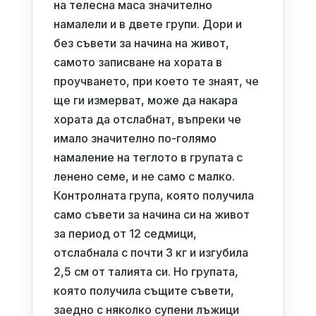
на телесна маса значително
намалели и в двете групи. Дори и
без съвети за начина на живот,
самото записване на хората в
проучването, при което те знаят, че
ще ги измерват, може да накара
хората да отслабнат, въпреки че
имало значително по-голямо
намаление на теглото в групата с
ленено семе, и не само с малко.
Контролната група, която получила
само съвети за начина си на живот
за период от 12 седмици,
отслабнала с почти 3 кг и изгубила
2,5 см от талията си. Но групата,
която получила същите съвети,
заедно с няколко супени лъжици