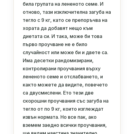
била групата на лененото семе. И
отново, тази изключителна загуба на
тегло с 9 кг, като се препоръчва на
хората да добавят нещо към
диетата си. И така, може би това
първо проучване не е било
случайност или може би и двете са.
Има десетки рандомизирани,
контролирани проучвания върху
лененото семе и отслабването, и
както можете да видите, повечето
са двусмислени. Ето тези две
скорошни проучвания със загуба на
тегло от по 9 кг, които изглеждат
извън нормата. Но все пак, ако
вземем заедно всички проучвания,
ще видим наистина значително