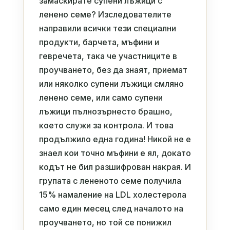
замаскирате супени лъжици с
ленено семе? Изследователите
направили всички тези специални
продукти, барчета, мъфини и
гевречета, така че участниците в
проучването, без да знаят, приемат
или няколко супени лъжици смляно
ленено семе, или само супени
лъжици пълнозърнесто брашно,
което служи за контрола. И това
продължило една година! Никой не е
знаел кои точно мъфини е ял, докато
кодът не бил разшифрован накрая. И
групата с лененото семе получила
15% намаление на LDL холестерола
само един месец след началото на
проучването, но той се понижил