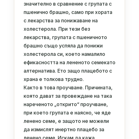
значително в сравнение с групата с
пшенично брашно, само при хората
с лекарства за понижаване на
холестерола. При тези без
лекарства, групата с пшеничното
брашно също успяла да понижи
холестерола си, което намалило
ефикасността на лененото семекато
алтернатива. Ето защо плацебото с
храна е толкова трудно.
Както в това проучване. Причината,
която дават за провеждане на така
нареченото „открито“ проучване,
при което групата е наясно, че яде
ленено семе, е защото не можели
да измислят инертно плацебо за
ленено семе. Искам да кажа,