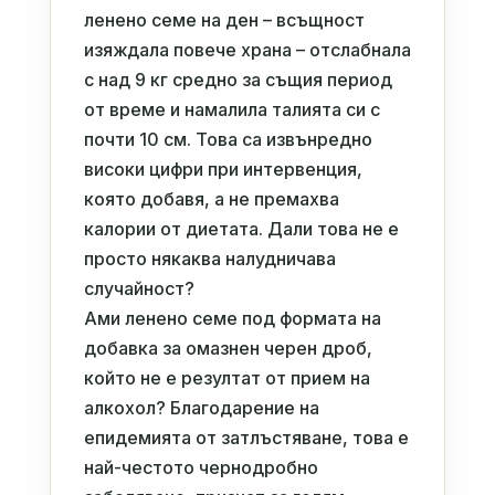
ленено семе на ден – всъщност
изяждала повече храна – отслабнала
с над 9 кг средно за същия период
от време и намалила талията си с
почти 10 см. Това са извънредно
високи цифри при интервенция,
която добавя, а не премахва
калории от диетата. Дали това не е
просто някаква налудничава
случайност?
Ами ленено семе под формата на
добавка за омазнен черен дроб,
който не е резултат от прием на
алкохол? Благодарение на
епидемията от затлъстяване, това е
най-честото чернодробно