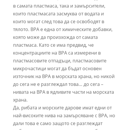
в самата пластмаса, така и замърсители,
които пластмасата засмуква от водата и
които могат след това да се освободят в
тялото. BPA е една от химическите добавки,
която може да произхожда от самата
пластмаса. Като се има предвид, че
концентрациите на BPA са измерени в
пластмасовите отпадъци, пластмасовите
микрочастици могат да бъдат основен
източник на BPA в морската храна, но никой
до сега не е разглеждал това… до сега –
нивата на BPA в ядливите части на морската
храна.
Да, рибата и морските дарове имат едни от
най-високите нива на замърсяване с BPA, но
дали това е само защото се разглеждат