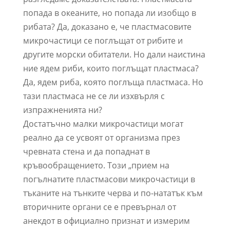
попада в океаните, но попада ли изобщо в
рибата? Да, доказано е, че пластмасовите
микрочастици се поглъщат от рибите и
другите морски обитатели. Но дали наистина
ние ядем риби, които поглъщат пластмаса?
Да, ядем риба, която поглъща пластмаса. Но
тази пластмаса не се ли изхвърля с
изпражненията ни?
Достатъчно малки микрочастици могат
реално да се усвоят от организма през
чревната стена и да попаднат в
кръвообращението. Този „прием на
погълнатите пластмасови микрочастици в
тъканите на тънките черва и по-нататък към
вторичните органи се е превърнал от
анекдот в официално признат и измерим