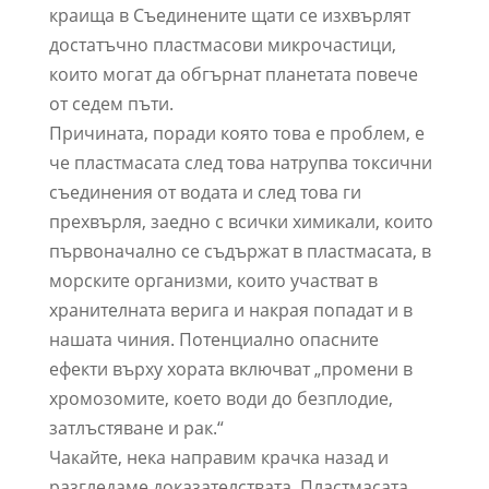
краища в Съединените щати се изхвърлят
достатъчно пластмасови микрочастици,
които могат да обгърнат планетата повече
от седем пъти.
Причината, поради която това е проблем, е
че пластмасата след това натрупва токсични
съединения от водата и след това ги
прехвърля, заедно с всички химикали, които
първоначално се съдържат в пластмасата, в
морските организми, които участват в
хранителната верига и накрая попадат и в
нашата чиния. Потенциално опасните
ефекти върху хората включват „промени в
хромозомите, което води до безплодие,
затлъстяване и рак.“
Чакайте, нека направим крачка назад и
разгледаме доказателствата. Пластмасата