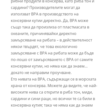
рибни продукти в консерва, като риба тон и
сардини? Производителите могат да
използват BPA в производството на
консервни кутии директно. Да, BPA може
също така да произлиза от пластмасата в
океаните, причинявайки директно
замърсяване на рибата – в действителност
някои твърдят, че това екологично
замърсяване с BPA на рибата може да бъде
по-лошо от замърсяването с BPA от самите
консервни кутии, но няма как да знаем…
докато не направим проучване.
Ето нивата на BPA, съдържащи се в морската
храна от консерва. Можете да видите, че най-
високите нива са открити в риба тон, миди,
сардини и сини раци, но всички те са били в
консервна кутия; така че няма как да знаем