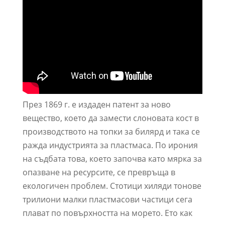
През 1869 г. е издаден патент за ново
вещество, което да замести слоновата кост в
производството на топки за билярд и така се
ражда индустрията за пластмаса. По ирония
на съдбата това, което започва като мярка за
опазване на ресурсите, се превръща в
екологичен проблем. Стотици хиляди тонове
трилиони малки пластмасови частици сега
плават по повърхността на морето. Ето как