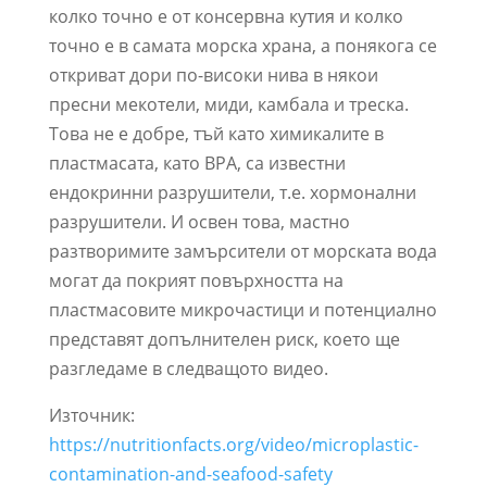
колко точно е от консервна кутия и колко
точно е в самата морска храна, а понякога се
откриват дори по-високи нива в някои
пресни мекотели, миди, камбала и треска.
Това не е добре, тъй като химикалите в
пластмасата, като BPA, са известни
ендокринни разрушители, т.е. хормонални
разрушители. И освен това, мастно
разтворимите замърсители от морската вода
могат да покрият повърхността на
пластмасовите микрочастици и потенциално
представят допълнителен риск, което ще
разгледаме в следващото видео.
Източник:
https://nutritionfacts.org/video/microplastic-
contamination-and-seafood-safety