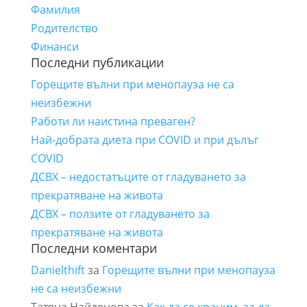
Фамилия
Родителство
Финанси
Последни публикации
Горещите вълни при менопауза не са
неизбежни
Работи ли наистина преваген?
Най-добрата диета при COVID и при дълъг
COVID
ДСВХ – недостатъците от гладуването за
прекратяване на живота
ДСВХ – ползите от гладуването за
прекратяване на живота
Последни коментари
Danielthift
за
Горещите вълни при менопауза
не са неизбежни