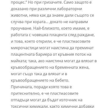
процес.“ Но при гризачите. Само защото е
доказано при различни лабораторни
животни, няма как да знаем дали същото се
случва при хората… докато не направим
проучване. Най-близкото, което имаме, е
работата с човешка плацента след раждане,
и това, което открили, е че пластмасовите
микрочастици могат наистина да преминат
плацентната бариера от кръвния поток на
майката; така, ако наистина могат да влязат в
кръвообращението на бременната жена,
могат също така да влязат и в
кръвообращението на бебето.
Причината, поради която това е
притеснително, е че пластмасовите
отпадъци могат да бъдат източник на
токсични химикали, както химични добавки