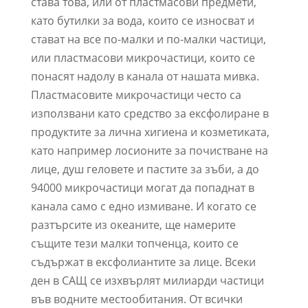
става това, или от пластмасови предмети,
като бутилки за вода, които се износват и
стават на все по-малки и по-малки частици,
или пластмасови микрочастици, които се
понасят надолу в канала от нашата мивка.
Пластмасовите микрочастици често са
използвани като средство за ексфолиране в
продуктите за лична хигиена и козметиката,
като например лосионите за почистване на
лице, душ геловете и пастите за зъби, а до
94000 микрочастици могат да попаднат в
канала само с едно измиване. И когато се
разтърсите из океаните, ще намерите
същите тези малки топченца, които се
съдържат в ексфолиантите за лице. Всеки
ден в САЩ се изхвърлят милиарди частици
във водните местообитания. От всички