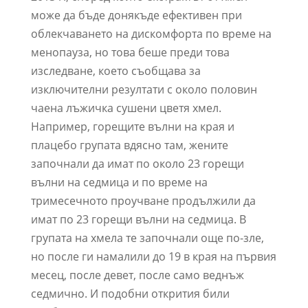
може да бъде донякъде ефективен при
облекчаването на дискомфорта по време на
менопауза, но това беше преди това
изследване, което съобщава за
изключителни резултати с около половин
чаена лъжичка сушени цветя хмел.
Например, горещите вълни на края и
плацебо групата вдясно там, жените
започнали да имат по около 23 горещи
вълни на седмица и по време на
тримесечното проучване продължили да
имат по 23 горещи вълни на седмица. В
групата на хмела те започнали още по-зле,
но после ги намалили до 19 в края на първия
месец, после девет, после само веднъж
седмично. И подобни открития били