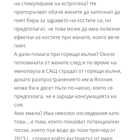
на стимулиране на естрогена? Не
препоръчват обаче жените да започнат да
пият бира за здравето на костите си, но
предполагат, че това може да има полезни
ефектни за костите при жените, които вече
пият.
А дали помага при горещи вълни? Около
половината от жените след и по време на
менопауза в САЩ страдат от горещи вълни,
докато разпространението им в Япония
може би е десет пъти по-ниско, което се
предполага, че е заради консумацията на
соя.
Ами хмела? Има няколко изследвания като
това… и това, които показват потенциални
ползи, което пък води до този преглед от
2013 г., според който екстрактът от хмел