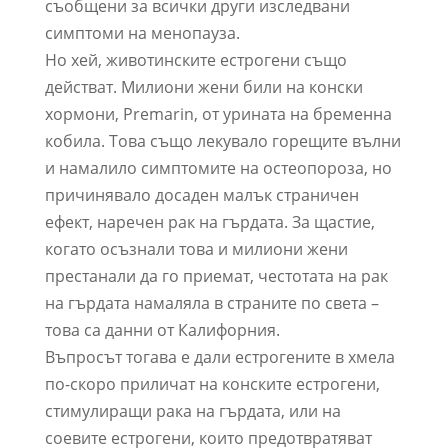
съобщени за всички други изследвани
симптоми на менопауза.
Но хей, животинските естрогени също
действат. Милиони жени били на конски
хормони, Premarin, от урината на бременна
кобила. Това също лекувало горещите вълни
и намалило симптомите на остеопороза, но
причинявало досаден малък страничен
ефект, наречен рак на гърдата. За щастие,
когато осъзнали това и милиони жени
престанали да го приемат, честотата на рак
на гърдата намаляла в страните по света –
това са данни от Калифорния.
Въпросът тогава е дали естрогените в хмела
по-скоро приличат на конските естрогени,
стимулиращи рака на гърдата, или на
соевите естрогени, които предотвратяват