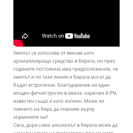
Хмелът се използва от векове като
ароматизиращо средство в бирата, но през
годините постоянно има предположения, че
хмелът и по тази линия и бирата могат да
бъдат естрогенни. Благодарение на един
мощен фитоестроген в хмела, наречен 8-PN,
известен също и като хопеин. Може ли
пиенето на бира да повлияе върху
хормоните ни?
Сега, дори само алкохолът в бирата може да