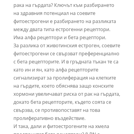
рака на гърдата? Ключът към разбирането
на здравния потенциал на соевите
фитоестрогени е разбирането на разликата
между двата типа естрогенни рецептори.
Има алфа рецептори и бета рецептори.
За разлика от животинския естроген, соевите
фитоестрогени се свързват преференциално
с бета рецепторите. И в гръдната тъкан те са
като ин и ян, като алфа рецепторите
сигнализират за пролиферация на клетките
на гърдите, което обяснява защо конските
хормони увеличават риска от рак на гърдата,
докато бета рецепторите, където соята се
свързва, се противопоставят на това
пролиферативно въздействие.
И така, дали и фитоестрогените на хмела