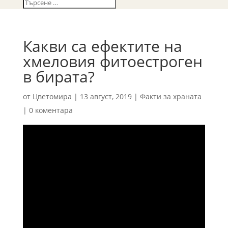
Какви са ефектите на
хмеловия фитоестроген
в бирата?
от
Цветомира
|
13 август, 2019
|
Факти за храната
|
0 коментара