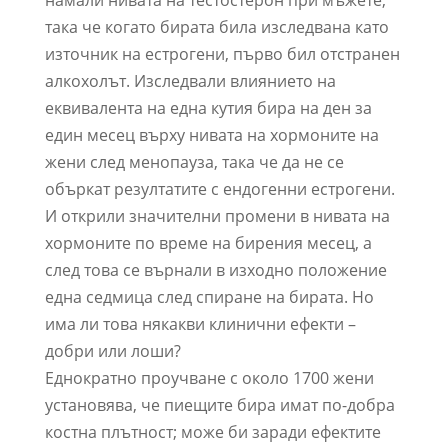
намали нивата на тестостерон при мъжете,
така че когато бирата била изследвана като
източник на естрогени, първо бил отстранен
алкохолът. Изследвали влиянието на
еквивалента на една кутия бира на ден за
един месец върху нивата на хормоните на
жени след менопауза, така че да не се
объркат резултатите с ендогенни естрогени.
И открили значителни промени в нивата на
хормоните по време на бирения месец, а
след това се върнали в изходно положение
една седмица след спиране на бирата. Но
има ли това някакви клинични ефекти –
добри или лоши?
Еднократно проучване с около 1700 жени
установява, че пиещите бира имат по-добра
костна плътност; може би заради ефектите