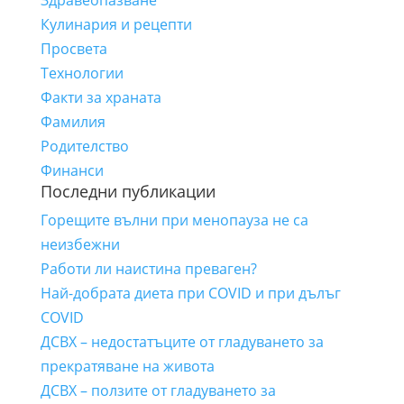
Здравеопазване
Кулинария и рецепти
Просвета
Технологии
Факти за храната
Фамилия
Родителство
Финанси
Последни публикации
Горещите вълни при менопауза не са
неизбежни
Работи ли наистина преваген?
Най-добрата диета при COVID и при дълъг
COVID
ДСВХ – недостатъците от гладуването за
прекратяване на живота
ДСВХ – ползите от гладуването за