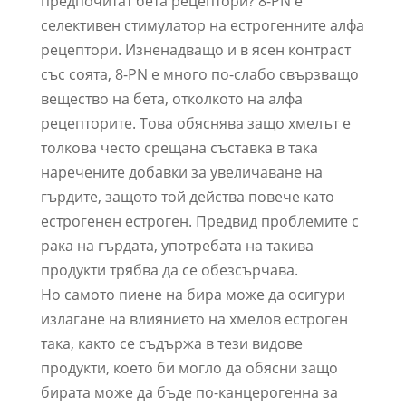
предпочитат бета рецептори? 8-PN е
селективен стимулатор на естрогенните алфа
рецептори. Изненадващо и в ясен контраст
със соята, 8-PN е много по-слабо свързващо
вещество на бета, отколкото на алфа
рецепторите. Това обяснява защо хмелът е
толкова често срещана съставка в така
наречените добавки за увеличаване на
гърдите, защото той действа повече като
естрогенен естроген. Предвид проблемите с
рака на гърдата, употребата на такива
продукти трябва да се обезсърчава.
Но самото пиене на бира може да осигури
излагане на влиянието на хмелов естроген
така, както се съдържа в тези видове
продукти, което би могло да обясни защо
бирата може да бъде по-канцерогенна за