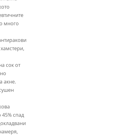
кото
цевтичните
но много
 антиракови
 хамстери,
а сок от
чно
а акне.
 сушен
кова
о 45% спад
докладвани
намеря,