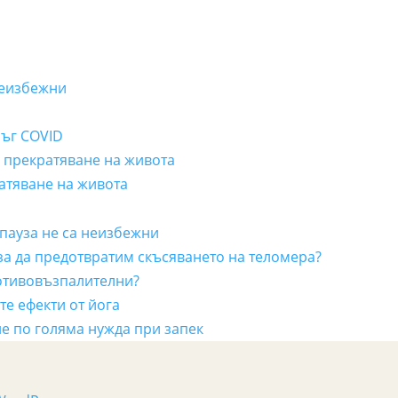
неизбежни
лъг COVID
а прекратяване на живота
ратяване на живота
пауза не са неизбежни
 за да предотвратим скъсяването на теломера?
отивовъзпалителни?
е ефекти от йога
е по голяма нужда при запек