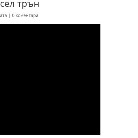
исел трън
ната
|
0 коментара