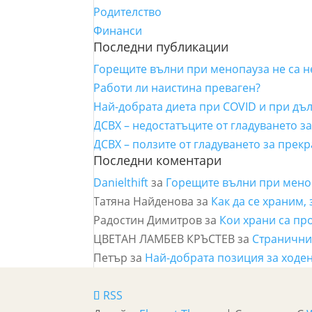
Родителство
Финанси
Последни публикации
Горещите вълни при менопауза не са 
Работи ли наистина преваген?
Най-добрата диета при COVID и при дъ
ДСВХ – недостатъците от гладуването з
ДСВХ – ползите от гладуването за прек
Последни коментари
Danielthift
за
Горещите вълни при мено
Татяна Найденова
за
Как да се храним,
Радостин Димитров
за
Кои храни са пр
ЦВЕТАН ЛАМБЕВ КРЪСТЕВ
за
Страничнит
Петър
за
Най-добрата позиция за ходен
RSS