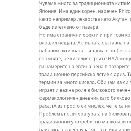
Чуваме много за традиционната китайск
Япония. Има един корен, наречен Rhizo
както например лекарства като Акутан,
бъде изтеглено от пазара.
Но има странични ефекти и при този кор
влошил нещата. Активната съставна на 
набавим активната съставка с по-безоп
спомняте, че киселият трън е НАЙ-мощ
ги намерите на евтина цена в пазарите 
традиционно персийско ястие с ориз. Те
термин за много кисело. Обичам да си 
играят и важна роля в билковото лечени
фармакологичен дневник като билково 
раса. (А аз просто си мислех, че те са 
Проблемът с литературата на билковата
традиционни употреби, но малко или по
наистина съществува, често е или инви