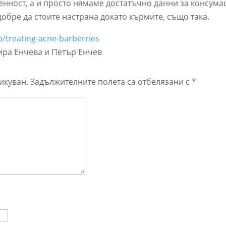
енност, а и просто нямаме достатъчно данни за консума
добре да стоите настрана докато кърмите, също така.
eo/treating-acne-barberries
ира Енчева и Петър Енчев
икуван.
Задължителните полета са отбелязани с
*