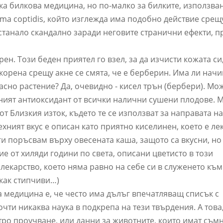
а билкова медицина, но по-малко за билките, използва
ma coptidis, който изглежда има подобно действие срещу
 станало скандално заради неговите странични ефекти, п
ен. Този беден приятел го взел, за да изчисти кожата си
корена срещу акне се смята, че е берберин. Има ли начи
асно растение? Да, очевидно - кисел трън (бербери). Мо
ният антиоксидант от всички налични сушени плодове. 
от Близкия изток, където те се използват за направата н
хният вкус е описан като приятно киселинен, което е ле
ги поръсвам върху овесената каша, защото са вкусни, н
е от хиляди години по света, описани цветисто в този
лекарство, което няма равно на себе си в служенето къ
някак стипчиви…)
 медицина е, че често има дълъг впечатляващ списък с
чти никаква наука в подкрепа на тези твърдения. А това
тро проучване, или данни за животните, които имат съм