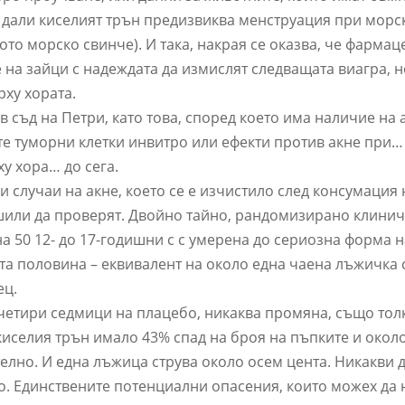
 дали киселият трън предизвиква менструация при морс
то морско свинче). И така, накрая се оказва, че фарма
 на зайци с надеждата да измислят следващата виагра, 
ху хората.
 съд на Петри, като това, според което има наличие на
те туморни клетки инвитро или ефекти против акне при…
у хора… до сега.
случаи на акне, което се е изчистило след консумация н
ешили да проверят. Двойно тайно, рандомизирано клини
а 50 12- до 17-годишни с с умерена до сериозна форма н
ата половина – еквивалент на около една чаена лъжичка
ец.
 четири седмици на плацебо, никаква промяна, също тол
 киселия трън имало 43% спад на броя на пъпките и окол
елно. И една лъжица струва около осем цента. Никакви 
о. Единствените потенциални опасения, които можех да 