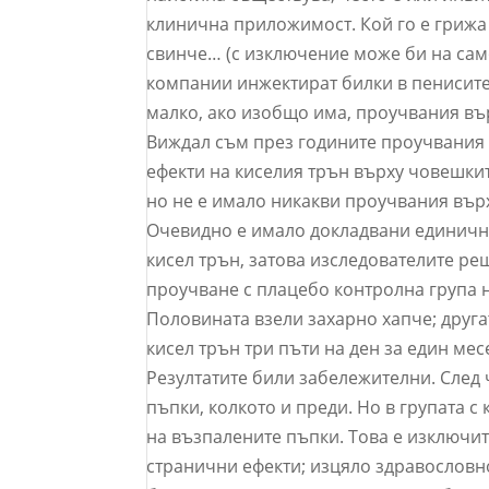
клинична приложимост. Кой го е грижа
свинче… (с изключение може би на само
компании инжектират билки в пенисите
малко, ако изобщо има, проучвания вър
Виждал съм през годините проучвания в
ефекти на киселия трън върху човешки
но не е имало никакви проучвания върх
Очевидно е имало докладвани единични 
кисел трън, затова изследователите р
проучване с плацебо контролна група н
Половината взели захарно хапче; друг
кисел трън три пъти на ден за един мес
Резултатите били забележителни. След
пъпки, колкото и преди. Но в групата с
на възпалените пъпки. Това е изключит
странични ефекти; изцяло здравословн