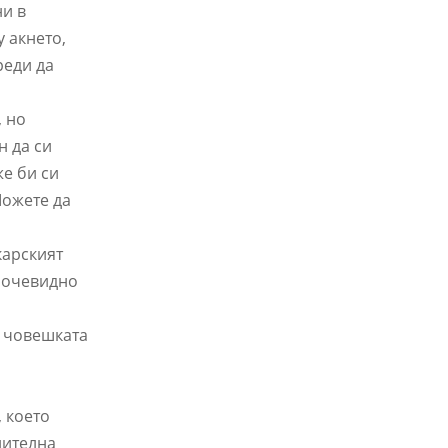
ни в
 акнето,
реди да
, но
н да си
же би си
Можете да
а
карският
о очевидно
м човешката
, което
нителна