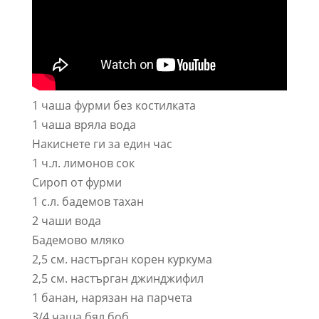
1 чаша фурми без костилката
1 чаша вряла вода
Накиснете ги за един час
1 ч.л. лимонов сок
Сироп от фурми
1 с.л. бадемов тахан
2 чаши вода
Бадемово мляко
2,5 см. настърган корен куркума
2,5 см. настърган джинджифил
1 банан, нарязан на парчета
3/4 чаша бял боб