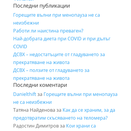
Последни публикации
Горещите вълни при менопауза не са
неизбежни
Работи ли наистина преваген?
Най-добрата диета при COVID и при дълъг
COVID
ДСВХ – недостатъците от гладуването за
прекратяване на живота
ДСВХ – ползите от гладуването за
прекратяване на живота
Последни коментари
Danielthift
за
Горещите вълни при менопауза
не са неизбежни
Татяна Найденова
за
Как да се храним, за да
предотвратим скъсяването на теломера?
Радостин Димитров
за
Кои храни са