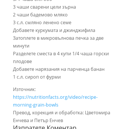
3 чаши сварени цели зърна
2 чаши бадемово мляко
3 с.л. смляно ленено семе
Добавете куркумата и джинджифила
Затоплете в микровълнова печка за две
минути
Разделете сместа в 4 купи 1/4 чаша горски
плодове
Добавете нарязания на парченца банан
1 с.л. сироп от фурми
Източник:
https://nutritionfacts.org/video/recipe-
morning-grain-bowls
Превод, корекция и обработка: Цветомира
Енчева и Петър Енчев
Изпратете Коментар