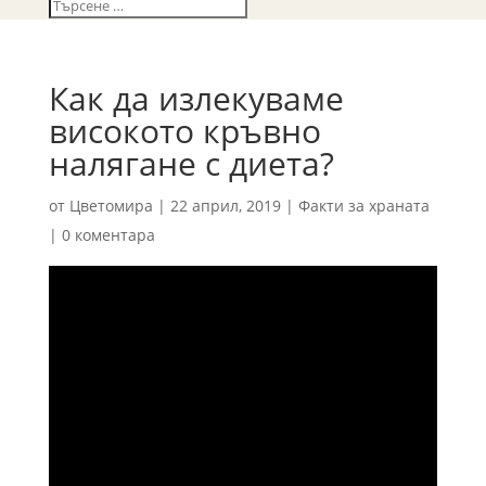
Как да излекуваме
високото кръвно
налягане с диета?
от
Цветомира
|
22 април, 2019
|
Факти за храната
|
0 коментара