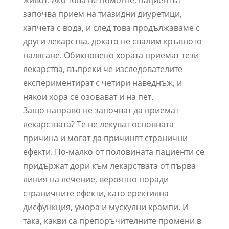
живот. Ако това не помогне, пациентът
започва прием на тиазидни диуретици,
хапчета с вода, и след това продължаваме с
други лекарства, докато не свалим кръвното
налягане. Обикновено хората приемат тези
лекарства, въпреки че изследователите
експериментират с четири наведнъж, и
някои хора се озовават и на пет.
Защо направо не започват да приемат
лекарствата? Те не лекуват основната
причина и могат да причинят странични
ефекти. По-малко от половината пациенти се
придържат дори към лекарствата от първа
линия на лечение, вероятно поради
страничните ефекти, като еректилна
дисфункция, умора и мускулни крампи. И
така, какви са препоръчителните промени в