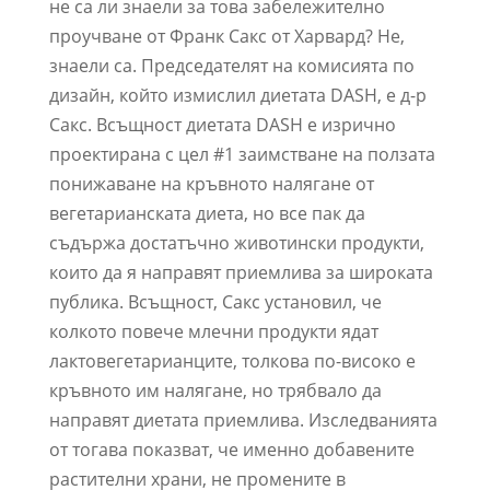
не са ли знаели за това забележително
проучване от Франк Сакс от Харвард? Не,
знаели са. Председателят на комисията по
дизайн, който измислил диетата DASH, е д-р
Сакс. Всъщност диетата DASH е изрично
проектирана с цел #1 заимстване на ползата
понижаване на кръвното налягане от
вегетарианската диета, но все пак да
съдържа достатъчно животински продукти,
които да я направят приемлива за широката
публика. Всъщност, Сакс установил, че
колкото повече млечни продукти ядат
лактовегетарианците, толкова по-високо е
кръвното им налягане, но трябвало да
направят диетата приемлива. Изследванията
от тогава показват, че именно добавените
растителни храни, не промените в