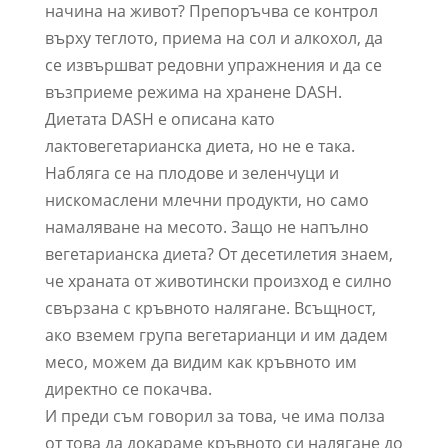
начина на живот? Препоръчва се контрол
върху теглото, приема на сол и алкохол, да
се извършват редовни упражнения и да се
възприеме режима на хранене DASH.
Диетата DASH е описана като
лактовегетарианска диета, но не е така.
Набляга се на плодове и зеленчуци и
нискомаслени млечни продукти, но само
намаляване на месото. Защо не напълно
вегетарианска диета? От десетилетия знаем,
че храната от животински произход е силно
свързана с кръвното налягане. Всъщност,
ако вземем група вегетарианци и им дадем
месо, можем да видим как кръвното им
директно се покачва.
И преди съм говорил за това, че има полза
от това да докараме кръвното си налягане до