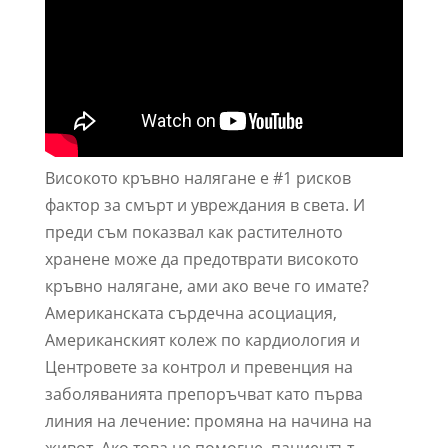
Високото кръвно налягане е #1 рисков
фактор за смърт и увреждания в света. И
преди съм показвал как растителното
хранене може да предотврати високото
кръвно налягане, ами ако вече го имате?
Американската сърдечна асоциация,
Американският колеж по кардиология и
Центровете за контрол и превенция на
заболяванията препоръчват като първа
линия на лечение: промяна на начина на