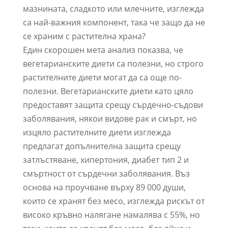
мазнината, сладкото или млечните, изглежда
са най-важния компонент, така че защо да не
се храним с растителна храна?
Един скорошен мета анализ показва, че
вегетарианските диети са полезни, но строго
растителните диети могат да са още по-
полезни. Вегетарианските диети като цяло
предоставят защита срещу сърдечно-съдови
заболявания, някои видове рак и смърт, но
изцяло растителните диети изглежда
предлагат допълнителна защита срещу
затлъстяване, хипертония, диабет тип 2 и
смъртност от сърдечни заболявания. Въз
основа на проучване върху 89 000 души,
които се хранят без месо, изглежда рискът от
високо кръвно налягане намалява с 55%, но