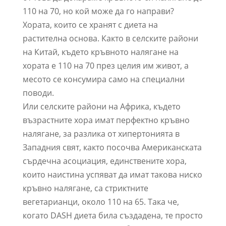
110 на 70, но кой може да го направи?
Хората, които се хранят с диета на
растителна основа. Както в селските райони
на Китай, където кръвното налягане на
хората е 110 на 70 през целия им живот, а
месото се консумира само на специални
поводи.
Или селските райони на Африка, където
възрастните хора имат перфектно кръвно
налягане, за разлика от хипертонията в
Западния свят, както посочва Американската
сърдечна асоциация, единствените хора,
които наистина успяват да имат такова ниско
кръвно налягане, са стриктните
вегетарианци, около 110 на 65. Така че,
когато DASH диета била създадена, те просто