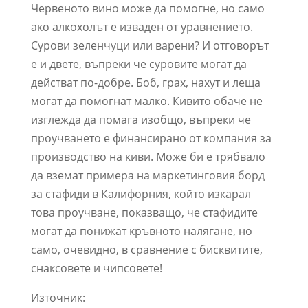
Червеното вино може да помогне, но само
ако алкохолът е изваден от уравнението.
Сурови зеленчуци или варени? И отговорът
е и двете, въпреки че суровите могат да
действат по-добре. Боб, грах, нахут и леща
могат да помогнат малко. Кивито обаче не
изглежда да помага изобщо, въпреки че
проучването е финансирано от компания за
производство на киви. Може би е трябвало
да вземат примера на маркетинговия борд
за стафиди в Калифорния, който изкарал
това проучване, показващо, че стафидите
могат да понижат кръвното налягане, но
само, очевидно, в сравнение с бисквитите,
снаксовете и чипсовете!
Източник: