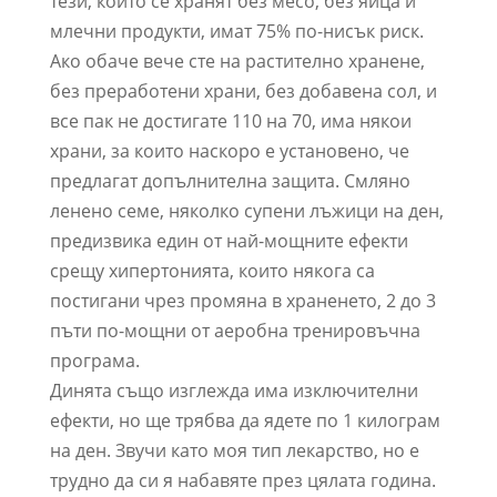
тези, които се хранят без месо, без яйца и
млечни продукти, имат 75% по-нисък риск.
Ако обаче вече сте на растително хранене,
без преработени храни, без добавена сол, и
все пак не достигате 110 на 70, има някои
храни, за които наскоро е установено, че
предлагат допълнителна защита. Смляно
ленено семе, няколко супени лъжици на ден,
предизвика един от най-мощните ефекти
срещу хипертонията, които някога са
постигани чрез промяна в храненето, 2 до 3
пъти по-мощни от аеробна тренировъчна
програма.
Динята също изглежда има изключителни
ефекти, но ще трябва да ядете по 1 килограм
на ден. Звучи като моя тип лекарство, но е
трудно да си я набавяте през цялата година.