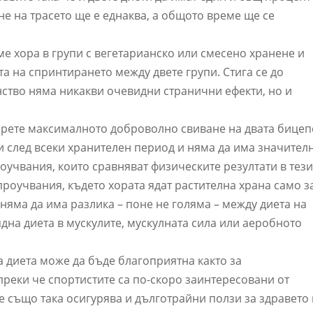
не на трасето ще е еднаква, а общото време ще се
е хора в групи с вегетарианско или смесено хранене и
та на спринтирането между двете групи. Стига се до
нство няма никакви очевидни странични ефекти, но и
рете максималното доброволно свиване на двата бицеп
и след всеки хранителен период и няма да има значител
оучвания, които сравняват физическите резултати в тез
оучвания, където хората ядат растителна храна само з
 няма да има разлика – поне не голяма – между диета на
ядна диета в мускулите, мускулната сила или аеробното
 диета може да бъде благоприятна както за
ъпреки че спортистите са по-скоро заинтересовани от
е също така осигурява и дълготрайни ползи за здравето