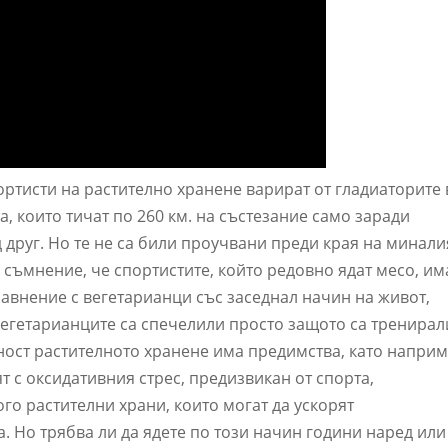
ртисти на растително хранене варират от гладиаторите 
, които тичат по 260 км. на състезание само заради
 друг. Но те не са били проучвани преди края на минали
 съмнение, че спортистите, който редовно ядат месо, им
авнение с вегетарианци със заседнал начин на живот,
 вегетарианците са спечелили просто защото са тренирал
рност растителното хранене има предимства, като напри
т с оксидативния стрес, предизвикан от спорта,
о растителни храни, които могат да ускорят
а. Но трябва ли да ядете по този начин години наред или