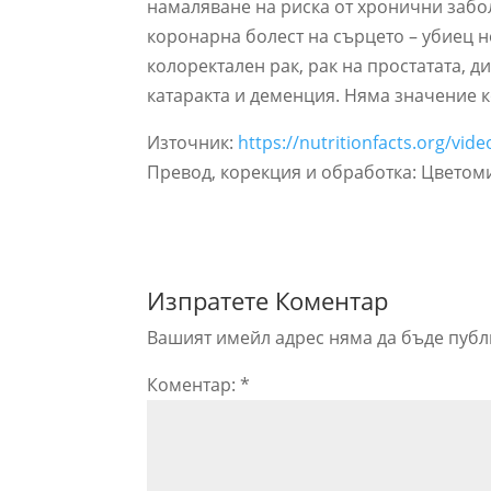
намаляване на риска от хронични забол
коронарна болест на сърцето – убиец н
колоректален рак, рак на простатата, д
катаракта и деменция. Няма значение к
Източник:
https://nutritionfacts.org/vi
Превод, корекция и обработка: Цветом
Изпратете Коментар
Вашият имейл адрес няма да бъде публ
Коментар:
*