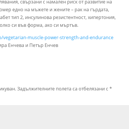
явания, свързани с намален риск от развитие на
омер едно на мъжете и жените – рак на гърдата,
иабет тип 2, инсулинова резистентност, хипертония,
олко си във форма, ако си мъртъв.
deo/vegetarian-muscle-power-strength-and-endurance
ира Енчева и Петър Енчев
икуван.
Задължителните полета са отбелязани с
*