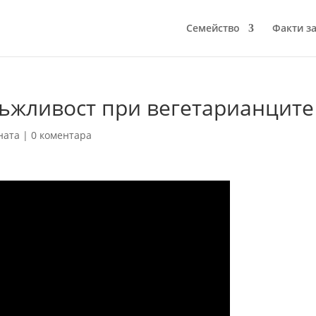
Семейство
Факти за
ръжливост при вегетарианците
ната
|
0 коментара