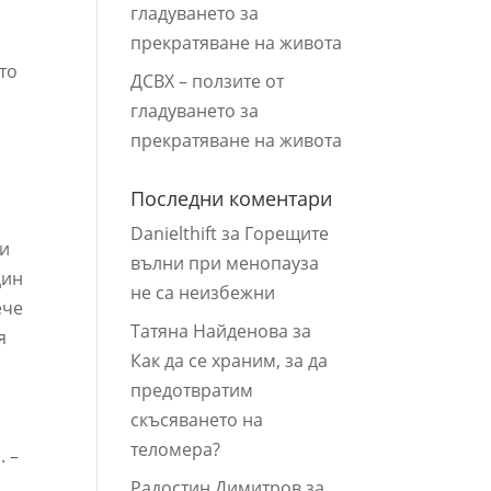
гладуването за
прекратяване на живота
то
ДСВХ – ползите от
гладуването за
прекратяване на живота
и
Последни коментари
Danielthift
за
Горещите
ли
вълни при менопауза
дин
не са неизбежни
ече
Татяна Найденова
за
я
Как да се храним, за да
предотвратим
скъсяването на
теломера?
. –
Радостин Димитров
за