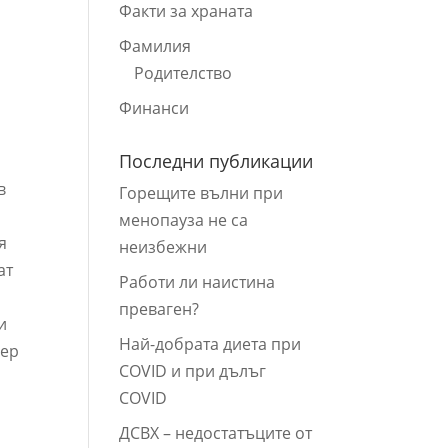
Факти за храната
Фамилия
Родителство
Финанси
Последни публикации
в
Горещите вълни при
менопауза не са
я
неизбежни
ат
Работи ли наистина
преваген?
и
Най-добрата диета при
мер
COVID и при дълъг
COVID
ДСВХ – недостатъците от