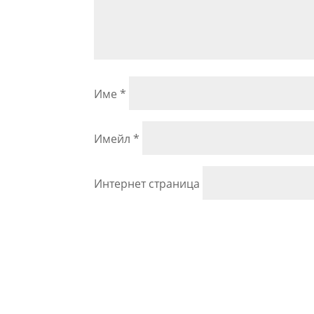
Име
*
Имейл
*
Интернет страница