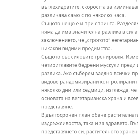
въглехидратите, скоростта за изминава
различава само с по няколко часа.
Същото нещо е и при спринта. Разделям
няма да има значителна разлика в сила
заключението, че „строгото“ вегетариа
никакви видими предимства.
Същото със силовите тренировки. Изме
четириглавите бедрени мускули преди 
разлика. Ако съберем заедно всички пр
видове рандомизирани контролирани пр
няколко дни или седмици, изглежда, че
основата на вегетарианска храна и все
представяне.
В дългосрочен план обаче растителната
издръжливостта, така и за здравето. В
представянето си, растителното хранен