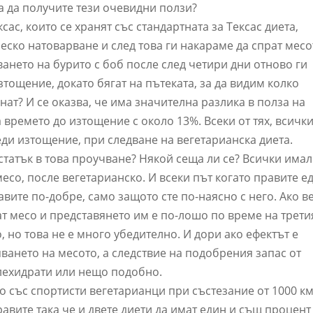
за да получите тези очевидни ползи?
ас, които се хранят със стандартната за Тексас диета,
ско натоварване и след това ги накараме да спрат месо
ването на бурито с боб после след четири дни отново ги
тощение, докато бягат на пътеката, за да видим колко
нат? И се оказва, че има значителна разлика в полза на
 времето до изтощение с около 13%. Всеки от тях, всичк
ди изтощение, при следване на вегетарианска диета.
татък в това проучване? Някой сеща ли се? Всички има
есо, после вегетарианско. И всеки път когато правите е
равите по-добре, само защото сте по-наясно с него. Ако в
дат месо и представянето им е по-лошо по време на трети
, но това не е много убедително. И дори ако ефектът е
ването на месото, а следствие на подобрения запас от
лехидрати или нещо подобно.
 със спортисти вегетарианци при състезание от 1000 км
правите така че и двете диети да имат един и същ процент