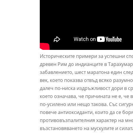
Историческите примери за успешни спо
древен Рим до индианците в Тарахумара
забавлението, шест маратона един след
век, което показва отвъд всяко разумно
далеч по-ниска издръжливост дори в ср
което означава, че причината не е, че
по-усилено или нещо такова. Със сигу
повече антиоксиданти, които да се боря
противовъзпалителния характер на мног
възстановяването на мускулите и силат