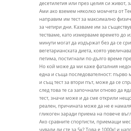
десетилетия или през целия си живот, 
Ами ако вземем няколко момчета от Текс
направим им тест за максимално физиче
за четири дни. Казваме им за съществу
тестваме, като измерваме времето до из
минути могат да издържат без да се сри
вегетарианската диета, която увеличава
петима, постигнали по-дълго време пре
Но кой може да ми каже фаталния недос
една и съща последователност: първо м
и същ тест за втори път, може да се сп
след това те са започнали отново да я
тест, значи може и да сме открили нещо
реален, причината може да не е намаля
гликоген заради приема на повече въг
Ако сравните спортисти, приемащи месо
чували ли сте за 5к? Това е 1000к! и на