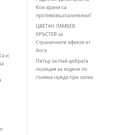
Кои храни са
противовъзпалителни?
ЦВЕТАН ЛАМБЕВ
КРЪСТЕВ
за
Страничните ефекти от
йога
са и
Петър
за
Най-добрата
на
позиция за ходене по
и
голяма нужда при запек
а
 и