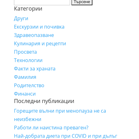
Търсене
Категории
за:
Други
Екскурзии и почивка
Здравеопазване
Кулинария и рецепти
Просвета
Технологии
Факти за храната
Фамилия
Родителство
Финанси
Последни публикации
Горещите вълни при менопауза не са
неизбежни
Работи ли наистина преваген?
Най-добрата диета при COVID и при дълъг