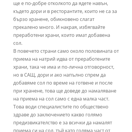
ще е по-добре отколкото да ядете навън,
където дори и в ресторантите, които не са за
бързо хранене, обикновено слагат
прекалено много. И накрая, избягвайте
преработени храни, които имат добавена
сол.
В повечето страни само около половината от
приема на натрий идва от преработените
храни, така че има и по-лична отговорност,
но в САЩ, дори и ако напълно спрем да
добавяме сол по време на готвене и после
при хранене, това ще доведе до намаляване
на приема на сол само с една малка част.
Това води специалистите по обществено
здраве до заключението какво голямо
предизвикателство е за всички да намалят
приема си на сол, тъй като голяма част от