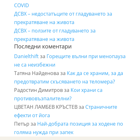
COVID
ДСВХ – недостатъците от гладуването за
прекратяване на живота
ДСВХ – ползите от гладуването за
прекратяване на живота
Последни коментари
Danielthift
за
Горещите вълни при менопауза
не са неизбежни
Татяна Найденова
за
Как да се храним, за да
предотвратим скъсяването на теломера?
Радостин Димитров
за
Кои храни са
противовъзпалителни?
ЦВЕТАН ЛАМБЕВ КРЪСТЕВ
за
Страничните
ефекти от йога
Петър
за
Най-добрата позиция за ходене по
голяма нужда при запек