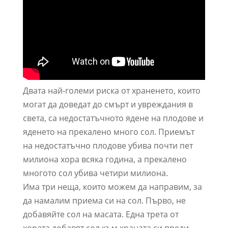
Двата най-големи риска от храненето, които
могат да доведат до смърт и увреждания в
света, са недостатъчното ядене на плодове и
яденето на прекалено много сол. Приемът
на недостатъчно плодове убива почти пет
милиона хора всяка година, а прекалено
многото сол убива четири милиона.
Има три неща, които можем да направим, за
да намалим приема си на сол. Първо, не
добавяйте сол на масата. Една трета от