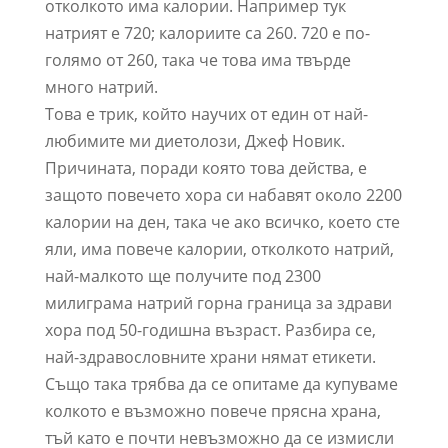
отколкото има калории. Например тук
натрият е 720; калориите са 260. 720 е по-
голямо от 260, така че това има твърде
много натрий.
Това е трик, който научих от един от най-
любимите ми диетолози, Джеф Новик.
Причината, поради която това действа, е
защото повечето хора си набавят около 2200
калории на ден, така че ако всичко, което сте
яли, има повече калории, отколкото натрий,
най-малкото ще получите под 2300
милиграма натрий горна граница за здрави
хора под 50-годишна възраст. Разбира се,
най-здравословните храни нямат етикети.
Също така трябва да се опитаме да купуваме
колкото е възможно повече прясна храна,
тъй като е почти невъзможно да се измисли