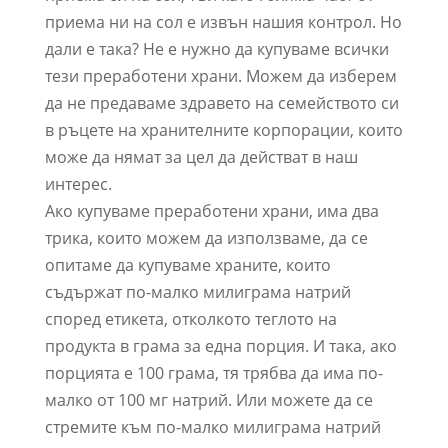
приема ни на сол е извън нашия контрол. Но
дали е така? Не е нужно да купуваме всички
тези преработени храни. Можем да изберем
да не предаваме здравето на семейството си
в ръцете на хранителните корпорации, които
може да нямат за цел да действат в наш
интерес.
Ако купуваме преработени храни, има два
трика, които можем да използваме, да се
опитаме да купуваме храните, които
съдържат по-малко милиграма натрий
според етикета, отколкото теглото на
продукта в грама за една порция. И така, ако
порцията е 100 грама, тя трябва да има по-
малко от 100 мг натрий. Или можете да се
стремите към по-малко милиграма натрий