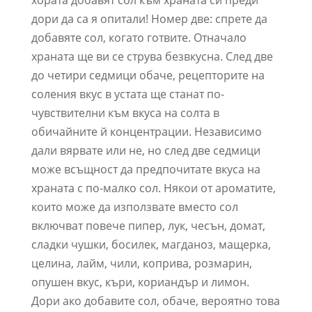
хората добавят сол към храната си преди
дори да са я опитали! Номер две: спрете да
добавяте сол, когато готвите. Отначало
храната ще ви се струва безвкусна. След две
до четири седмици обаче, рецепторите на
соления вкус в устата ще станат по-
чувствителни към вкуса на солта в
обичайните й концентрации. Независимо
дали вярвате или не, но след две седмици
може всъщност да предпочитате вкуса на
храната с по-малко сол. Някои от ароматите,
които може да използвате вместо сол
включват повече пипер, лук, чесън, домат,
сладки чушки, босилек, магданоз, мащерка,
целина, лайм, чили, коприва, розмарин,
опушен вкус, къри, кориандър и лимон.
Дори ако добавите сол, обаче, вероятно това