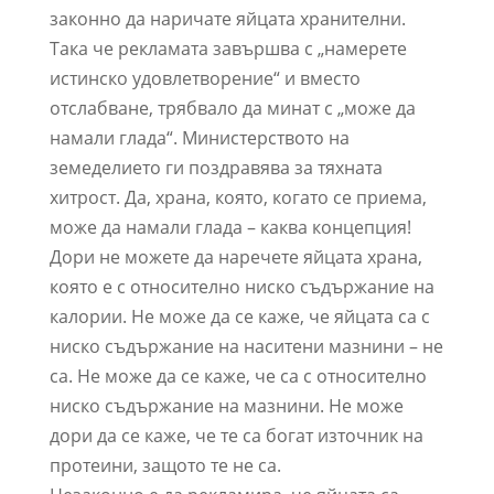
законно да наричате яйцата хранителни.
Така че рекламата завършва с „намерете
истинско удовлетворение“ и вместо
отслабване, трябвало да минат с „може да
намали глада“. Министерството на
земеделието ги поздравява за тяхната
хитрост. Да, храна, която, когато се приема,
може да намали глада – каква концепция!
Дори не можете да наречете яйцата храна,
която е с относително ниско съдържание на
калории. Не може да се каже, че яйцата са с
ниско съдържание на наситени мазнини – не
са. Не може да се каже, че са с относително
ниско съдържание на мазнини. Не може
дори да се каже, че те са богат източник на
протеини, защото те не са.