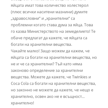
яйцата имат това количество холестерол
(плюс всички наситени мазнини) думите
„здравословни“ и „хранителни“ са
проблемни когато става дума за яйца. Това
го казва Министерството на земеделието! Те
обаче предлагат да кажете, че яйцата са
богати на хранителни вещества.
Чакайте малко! Защо можем да кажем, че
яйцата са богати на хранителни вещества, но
не и че са хранителни? Тъй като няма
законово определение за хранителни
вещества. Можете да кажете, че Twinkies и
Coca Cola са богати на хранителни вещества,
но законно не можете да кажете, че нещо е
хранително, освен ако не е всъщност…
хранително!