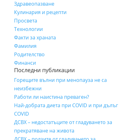
Здравеопазване
Кулинария и рецепти
Просвета
Технологии
Факти за храната
Фамилия
Родителство
Финанси
Последни публикации
Горещите вълни при менопауза не са
неизбежни
Работи ли наистина преваген?
Най-добрата диета при COVID и при дълъг
COVID
ДСВХ – недостатъците от гладуването за
прекратяване на живота
ДСВХ – ползите от гладуването за