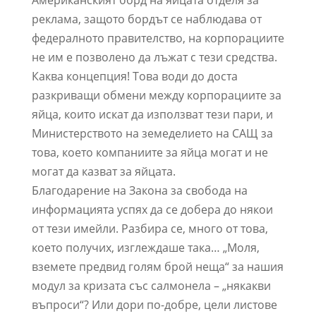
Американският борд на яйцата отделя за
реклама, защото бордът се наблюдава от
федералното правителство, на корпорациите
не им е позволено да лъжат с тези средства.
Каква концепция! Това води до доста
разкриващи обмени между корпорациите за
яйца, които искат да използват тези пари, и
Министерството на земеделието на САЩ за
това, което компаниите за яйца могат и не
могат да казват за яйцата.
Благодарение на Закона за свобода на
информацията успях да се добера до някои
от тези имейли. Разбира се, много от това,
което получих, изглеждаше така… „Моля,
вземете предвид голям брой неща“ за нашия
модул за кризата със салмонела – „някакви
въпроси“? Или дори по-добре, цели листове