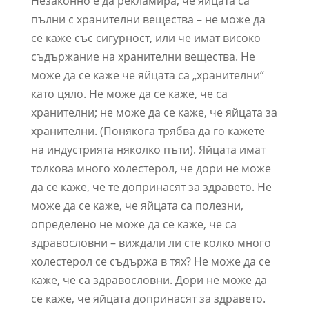
Незаконно е да рекламира, че яйцата са
пълни с хранителни вещества – не може да
се каже със сигурност, или че имат високо
съдържание на хранителни вещества. Не
може да се каже че яйцата са „хранителни“
като цяло. Не може да се каже, че са
хранителни; не може да се каже, че яйцата за
хранителни. (Понякога трябва да го кажете
на индустрията няколко пъти). Яйцата имат
толкова много холестерол, че дори не може
да се каже, че те допринасят за здравето. Не
може да се каже, че яйцата са полезни,
определено не може да се каже, че са
здравословни – виждали ли сте колко много
холестерол се съдържа в тях? Не може да се
каже, че са здравословни. Дори не може да
се каже, че яйцата допринасят за здравето.