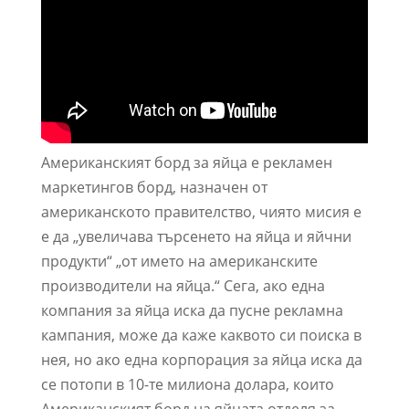
Американският борд за яйца е рекламен
маркетингов борд, назначен от
американското правителство, чиято мисия е
е да „увеличава търсенето на яйца и яйчни
продукти“ „от името на американските
производители на яйца.“ Сега, ако една
компания за яйца иска да пусне рекламна
кампания, може да каже каквото си поиска в
нея, но ако една корпорация за яйца иска да
се потопи в 10-те милиона долара, които