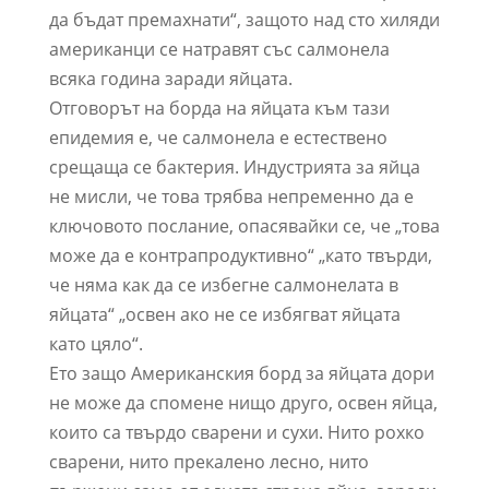
да бъдат премахнати“, защото над сто хиляди
американци се натравят със салмонела
всяка година заради яйцата.
Отговорът на борда на яйцата към тази
епидемия е, че салмонела е естествено
срещаща се бактерия. Индустрията за яйца
не мисли, че това трябва непременно да е
ключовото послание, опасявайки се, че „това
може да е контрапродуктивно“ „като твърди,
че няма как да се избегне салмонелата в
яйцата“ „освен ако не се избягват яйцата
като цяло“.
Ето защо Американския борд за яйцата дори
не може да спомене нищо друго, освен яйца,
които са твърдо сварени и сухи. Нито рохко
сварени, нито прекалено лесно, нито