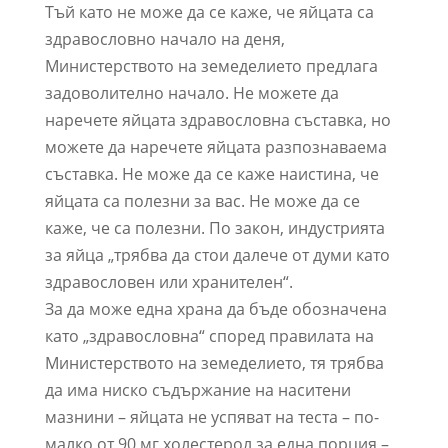
Тъй като не може да се каже, че яйцата са
здравословно начало на деня,
Министерството на земеделието предлага
задоволително начало. Не можете да
наречете яйцата здравословна съставка, но
можете да наречете яйцата разпознаваема
съставка. Не може да се каже наистина, че
яйцата са полезни за вас. Не може да се
каже, че са полезни. По закон, индустрията
за яйца „трябва да стои далече от думи като
здравословен или хранителен“.
За да може една храна да бъде обозначена
като „здравословна“ според правилата на
Министерството на земеделието, тя трябва
да има ниско съдържание на наситени
мазнини – яйцата не успяват на теста – по-
малко от 90 мг холестерол за една порция –