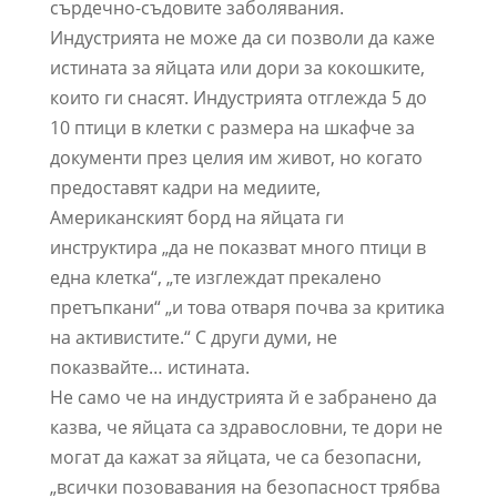
сърдечно-съдовите заболявания.
Индустрията не може да си позволи да каже
истината за яйцата или дори за кокошките,
които ги снасят. Индустрията отглежда 5 до
10 птици в клетки с размера на шкафче за
документи през целия им живот, но когато
предоставят кадри на медиите,
Американският борд на яйцата ги
инструктира „да не показват много птици в
една клетка“, „те изглеждат прекалено
претъпкани“ „и това отваря почва за критика
на активистите.“ С други думи, не
показвайте… истината.
Не само че на индустрията й е забранено да
казва, че яйцата са здравословни, те дори не
могат да кажат за яйцата, че са безопасни,
„всички позовавания на безопасност трябва