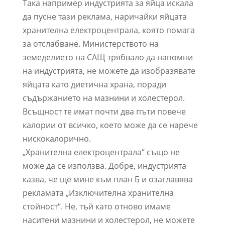
Така например индустрията за яйца искала
да пусне тази реклама, наричайки яйцата
хранителна електроцентрала, която помага
за отслабване. Министерството на
земеделието на САЩ трябвало да напомни
на индустрията, не можете да изобразявате
яйцата като диетична храна, поради
съдържанието на мазнини и холестерол.
Всъщност те имат почти два пъти повече
калории от всичко, което може да се нарече
нискокалорично.
„Хранителна електроцентрала“ също не
може да се използва. Добре, индустрията
казва, че ще мине към план Б и озаглавява
рекламата „Изключителна хранителна
стойност“. Не, тъй като отново имаме
наситени мазнини и холестерол, не можете