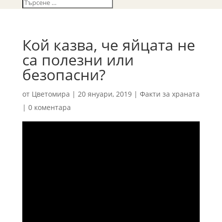
Кой казва, че яйцата не
са полезни или
безопасни?
от
Цветомира
|
20 януари, 2019
|
Факти за храната
|
0 коментара