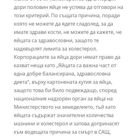
дори половин яйце не успява да отговори на
този критерий. По същата причина, поради
която не можете да ядете сладолед, за да
имате здрави кости, не можете да кажете, че
яйцата са здравословни, защото те
надхвърлят лимита за холестерол.
Корпорациите за яйца дори нямат право да
казват неща като „Яйцата са важна част от
една добре балансирана, здравословна
диета“, върху картонената кутия за яйца,
защото това би било подвеждащо, според
националния надзорен орган за яйца на
Министерството на земеделието, тъй като
яйцата съдържат значителни количества
мазнини и холестерол и затова допринасят
към водещата причина за смърт в САЩ,