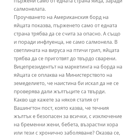
пържени само от едната страна яйца, заради
салмонелата.
Проучването на Американския борд на
яйцата показва, пърженето само от едната
страна трябва да се счита за опасно. А също
и поради инфлуенца, не само салмонела. В
светлината на вируса на птичи грип, яйцата
трябва да се приготвят до твърдо сварени.
Вицепрезидентът на маркетинга на борда на
яйцата се оплаква на Министерството на
земеделието, че наистина би искал да не се
проверява дали жълтъците са твърди.
Какво ще кажете за някоя статия от
Вашингтон пост, която казва, че течния
жълтък е безопасен за всички, с изключение
на бременни жени, бебета, възрастни хора
или тези с хронично заболяване? Оказва се,