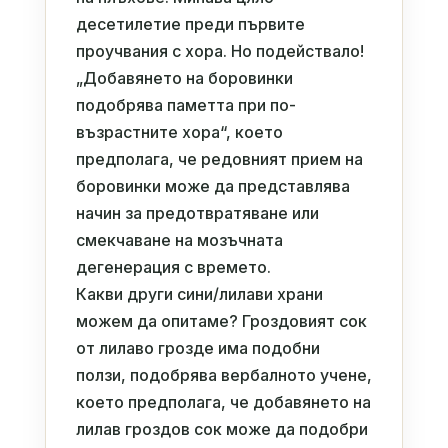
десетилетие преди първите
проучвания с хора. Но подействало!
„Добавянето на боровинки
подобрява паметта при по-
възрастните хора“, което
предполага, че редовният прием на
боровинки може да представлява
начин за предотвратяване или
смекчаване на мозъчната
дегенерация с времето.
Какви други сини/лилави храни
можем да опитаме? Гроздовият сок
от лилаво грозде има подобни
ползи, подобрява вербалното учене,
което предполага, че добавянето на
лилав гроздов сок може да подобри