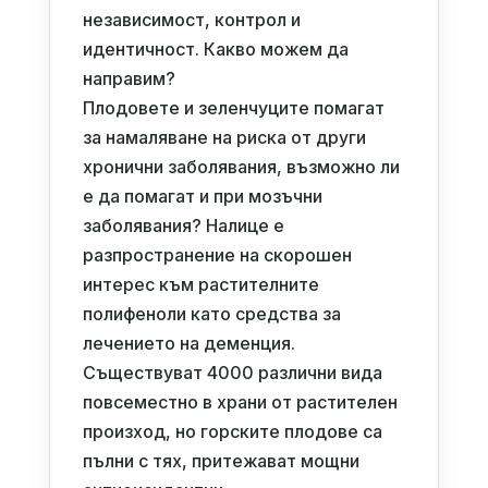
независимост, контрол и
идентичност. Какво можем да
направим?
Плодовете и зеленчуците помагат
за намаляване на риска от други
хронични заболявания, възможно ли
е да помагат и при мозъчни
заболявания? Налице е
разпространение на скорошен
интерес към растителните
полифеноли като средства за
лечението на деменция.
Съществуват 4000 различни вида
повсеместно в храни от растителен
произход, но горските плодове са
пълни с тях, притежават мощни