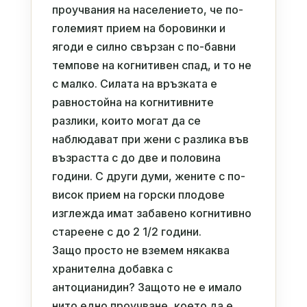
проучвания на населението, че по-
големият прием на боровинки и
ягоди е силно свързан с по-бавни
темпове на когнитивен спад, и то не
с малко. Силата на връзката е
равностойна на когнитивните
разлики, които могат да се
наблюдават при жени с разлика във
възрастта с до две и половина
години. С други думи, жените с по-
висок прием на горски плодове
изглежда имат забавено когнитивно
стареене с до 2 1/2 години.
Защо просто не вземем някаква
хранителна добавка с
антоцианидин? Защото не е имало
нито едно проучване, което да е