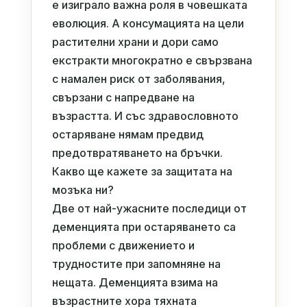
е изиграло важна роля в човешката
еволюция. А консумацията на цели
растителни храни и дори само
екстракти многократно е свързвана
с намален риск от заболявания,
свързани с напредване на
възрастта. И със здравословното
остаряване нямам предвид
предотвратяването на бръчки.
Какво ще кажете за защитата на
мозъка ни?
Две от най-ужасните последици от
деменцията при остаряването са
проблеми с движението и
трудностите при запомняне на
нещата. Деменцията взима на
възрастните хора тяхната