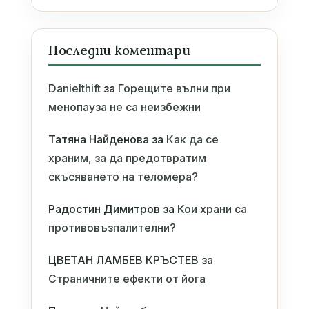
Последни коментари
Danielthift
за
Горещите вълни при
менопауза не са неизбежни
Татяна Найденова
за
Как да се
храним, за да предотвратим
скъсяването на теломера?
Радостин Димитров
за
Кои храни са
противовъзпалителни?
ЦВЕТАН ЛАМБЕВ КРЪСТЕВ
за
Страничните ефекти от йога