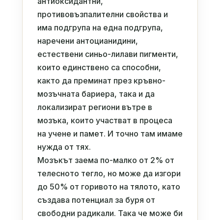
антиоксидантни,
противовъзпалителни свойства и
има подгрупа на една подгрупа,
наречени антоцианидини,
естествени синьо-лилави пигменти,
които единствено са способни,
както да преминат през кръвно-
мозъчната бариера, така и да
локализират региони вътре в
мозъка, които участват в процеса
на учене и памет. И точно там имаме
нужда от тях.
Мозъкът заема по-малко от 2% от
телесното тегло, но може да изгори
до 50% от горивото на тялото, като
създава потенциал за буря от
свободни радикали. Така че може би