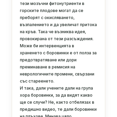
тези мозъчни фитонутриенти в
горските плодове могат да се
преборят с окисляването,
възпалението и да увеличат притока
на кръв. Така че възниква идея,
провокирана от тези разсъждения.
Може би интервенцията в
храненето с боровинки е от полза за
предотвратяване или дори
преминаване в ремисия на
неврологичните промени, свързани
със стареенето.
И така, дали учените дали на група
хора боровинки, за да видят какво
ще се случи? Не, както отбелязах в
предишно видео, те дали боровинки
на плъхове. Минава цяло