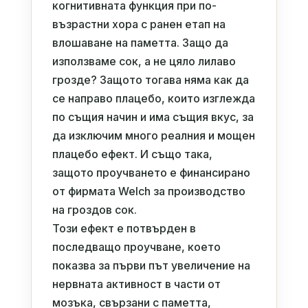
когнитивната функция при по-
възрастни хора с ранен етап на
влошаване на паметта. Защо да
използваме сок, а не цяло лилаво
грозде? Защото тогава няма как да
се направо плацебо, които изглежда
по същия начин и има същия вкус, за
да изключим много реалния и мощен
плацебо ефект. И също така,
защото проучването е финансирано
от фирмата Welch за производство
на гроздов сок.
Този ефект е потвърден в
последващо проучване, което
показва за първи път увеличение на
нервната активност в части от
мозъка, свързани с паметта,