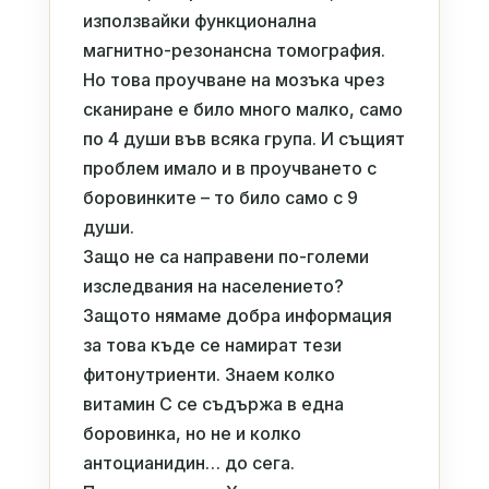
използвайки функционална
магнитно-резонансна томография.
Но това проучване на мозъка чрез
сканиране е било много малко, само
по 4 души във всяка група. И същият
проблем имало и в проучването с
боровинките – то било само с 9
души.
Защо не са направени по-големи
изследвания на населението?
Защото нямаме добра информация
за това къде се намират тези
фитонутриенти. Знаем колко
витамин С се съдържа в една
боровинка, но не и колко
антоцианидин… до сега.