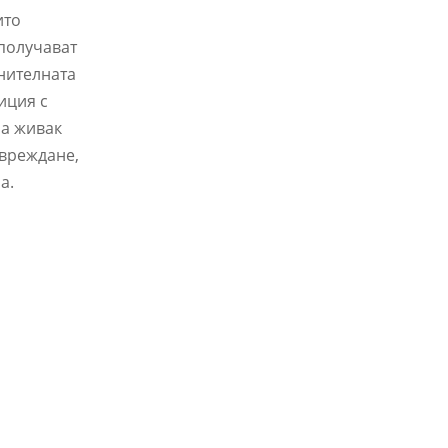
ито
 получават
лнителната
иция с
на живак
увреждане,
а.