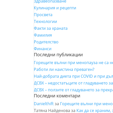
Здравеопазване
Кулинария и рецепти
Просвета
Технологии
Факти за храната
Фамилия
Родителство
Финанси
Последни публикации
Горещите вълни при менопауза не са 
Работи ли наистина преваген?
Най-добрата диета при COVID и при дъ
ДСВХ – недостатъците от гладуването з
ДСВХ – ползите от гладуването за прек
Последни коментари
Danielthift
за
Горещите вълни при мено
Татяна Найденова
за
Как да се храним,