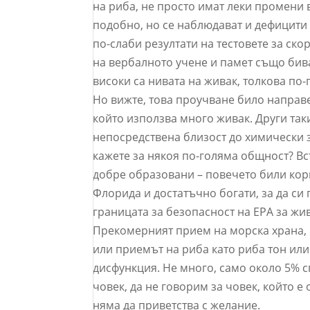
на риба, не просто имат леки промени
подобно, но се наблюдават и дефицити
по-слаби резултати на тестовете за ск
на вербалното учене и памет също бива
високи са нивата на живак, толкова по
Но вижте, това проучване било направ
който използва много живак. Други так
непосредствена близост до химически з
кажете за някоя по-голяма общност? В
добре образовани – повечето били кор
Флорида и достатъчно богати, за да си
границата за безопасност на EPA за жив
Прекомерният прием на морска храна, к
или приемът на риба като риба тон ил
дисфункция. Не много, само около 5% с
човек, да не говорим за човек, който е
няма да приветства с желание.