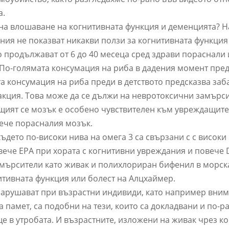
а.
 на влошаване на когнитивната функция и деменцията? 
ия не показват никакви ползи за когнитивната функция
о продължават от 6 до 40 месеца сред здрави пораснали
 По-голямата консумация на риба в дадения момент пред
а консумация на риба преди в детството предсказва заб
акция. Това може да се дължи на невротоксични замърс
ащият се мозък е особено чувствителен към увреждащите
вече порасналия мозък.
където по-високи нива на омега 3 са свързани с с високи
ече EPA при хората с когнитивни увреждания и повече
амърсители като живак и полихлориран бифенил в морска
итивната функция или болест на Алцхаймер.
нарушават при възрастни индивиди, като например вним
 памет, са подобни на тези, които са докладвани и по-р
е в утробата. И възрастните, изложени на живак чрез к