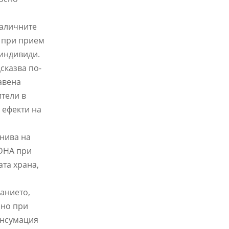
Наличните
 при прием
 индивиди.
сказва по-
авена
ители в
 ефекти на
 нива на
 DHA при
та храна,
анието,
ано при
онсумация