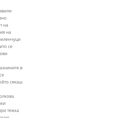
тавили
ъвно
т на
ия на
 зеленчуци
ито се
дови
мазнините в
се
който сякаш
толкова
чки
при тежка
носно