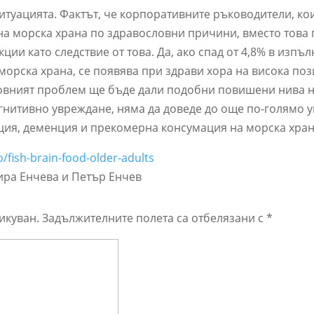
ситуацията. Фактът, че корпоративните ръководители, ко
на морска храна по здравословни причини, вместо това
ии като следствие от това. Да, ако спад от 4,8% в изпъ
орска храна, се появява при здрави хора на висока поз
новният проблем ще бъде дали подобни повишени нива 
огнитивно увреждане, няма да доведе до още по-голямо 
ция, деменция и прекомерна консумация на морска хран
o/fish-brain-food-older-adults
ира Енчева и Петър Енчев
икуван.
Задължителните полета са отбелязани с
*