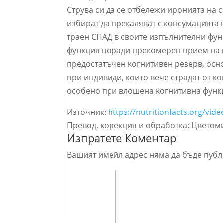
Струва си да се отбележи иронията на 
избират да прекаляват с консумацията 
траен СПАД в своите изпълнителни функц
функция поради прекомерен прием на м
предостатъчен когнитивен резерв, ос
при индивиди, които вече страдат от к
особено при влошена когнитивна функ
Източник:
https://nutritionfacts.org/vide
Превод, корекция и обработка: Цветом
Изпратете Коментар
Вашият имейл адрес няма да бъде публ