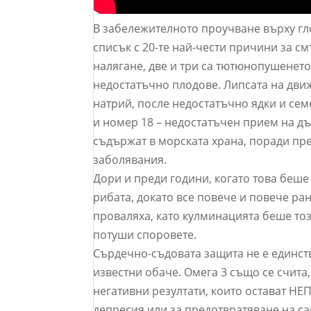
В забележителното проучване върху гл
списък с 20-те най-чести причини за с
налягане, две и три са тютюнопушенето
недостатъчно плодове. Липсата на дви
натрий, после недостатъчно ядки и се
и номер 18 – недостатъчен прием на дъ
съдържат в морската храна, поради п
заболявания.
Дори и преди години, когато това беше
рибата, докато все повече и повече р
проваляха, като кулминацията беше тоз
потуши споровете.
Сърдечно-съдовата защита не е единст
известни обаче. Омега 3 също се счита,
негативни резултати, които остават НЕ
депресия или за предотвратяване на с