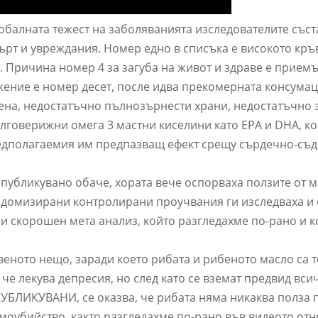
обалната тежест на заболяванията изследователите със
мърт и увреждания. Номер едно в списъка е високото кр
. Причина номер 4 за загуба на живот и здраве е приемъ
жение е номер десет, после идва прекомерната консумац
мена, недостатъчно пълнозърнести храни, недостатъчно
лговерижни омега 3 мастни киселини като EPA и DHA, ко
редполагаемия им предпазващ ефект срещу сърдечно-съ
 публикувано обаче, хората вече оспорваха ползите от 
андомизирани контролирани проучвания ги изследваха и 
и скорошен мета анализ, който разгледахме по-рано и 
веното нещо, заради което рибата и рибеното масло са 
 че лекува депресия, но след като се вземат предвид вси
ПУБЛИКУВАНИ, се оказва, че рибата няма никаква полза 
амоубийство, както разгледахме по-рано във видеото от