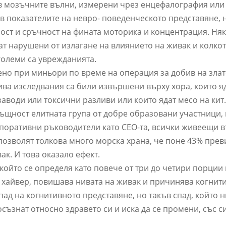
 в мозъчните вълни, измерени чрез енцефалография ил
 в показателите на невро- поведенческото представяне,
орост и сръчност на фината моторика и концентрация. Ня
т нарушени от излагане на влиянието на живак и колкот
-големи са уврежданията.
ено при миньори по време на операция за добив на злат
ива изследвания са били извършени върху хора, които я
аводи или токсични разливи или които ядат месо на кит
същност елитната група от добре образовани участници,
поративни ръководители като CEO-та, всички живеещи 
 позволят толкова много морска храна, че поне 43% пре
ак. И това оказало ефект.
ойто се определя като повече от три до четири порции 
и хайвер, повишава нивата на живак и причинява когнит
пад на когнитивното представяне, но такъв спад, който 
 осъзнат относно здравето си и иска да се промени, със с