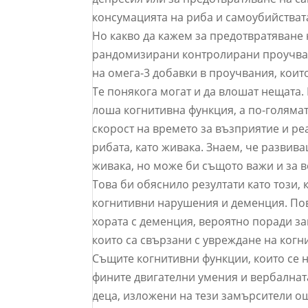
консумацията на риба и самоубийстват
Но какво да кажем за предотвратяване
рандомизирани контролирани проучван
на омега-3 добавки в проучвания, коит
Те понякога могат и да влошат нещата.
лоша когнитивна функция, а по-голямат
скорост на времето за възприятие и ре
рибата, като живака. Знаем, че развив
живака, но може би същото важи и за 
Това би обяснило резултати като този, 
когнитивни нарушения и деменция. Пов
хората с деменция, вероятно поради з
които са свързани с увреждане на когн
Същите когнитивни функции, които се 
фините двигателни умения и вербалната
деца, изложени на тези замърсители ощ