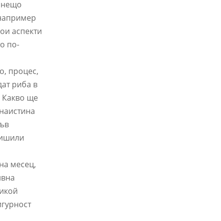
и нещо
 например
кои аспекти
о по-
о, процес,
дат риба в
. Какво ще
 наистина
във
вишили
на месец,
ивна
никой
игурност