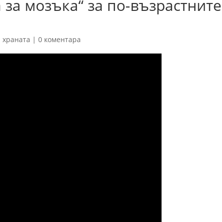
 за мозъка“ за по-възрастните
а храната
|
0 коментара