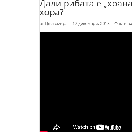
Дали рибата е „храна
хора?
от
Цветомира
|
17 декември, 2018
|
Факти з