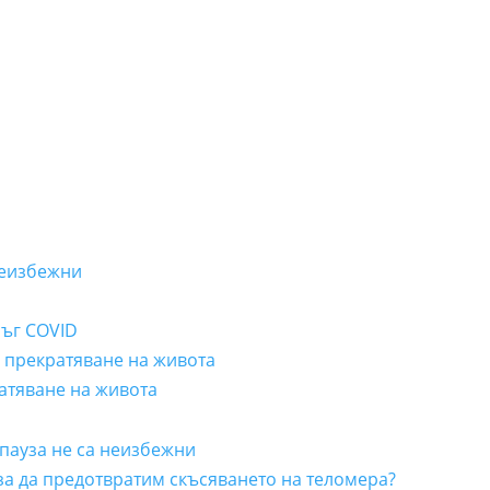
неизбежни
лъг COVID
а прекратяване на живота
ратяване на живота
пауза не са неизбежни
 за да предотвратим скъсяването на теломера?