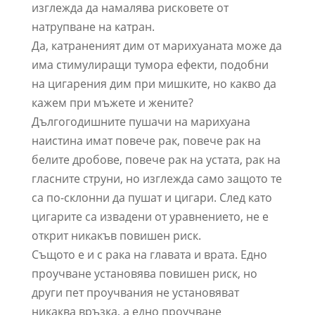
изглежда да намалява рисковете от
натрупване на катран.
Да, катраненият дим от марихуаната може да
има стимулиращи тумора ефекти, подобни
на цигарения дим при мишките, но какво да
кажем при мъжете и жените?
Дългогодишните пушачи на марихуана
наистина имат повече рак, повече рак на
белите дробове, повече рак на устата, рак на
гласните струни, но изглежда само защото те
са по-склонни да пушат и цигари. След като
цигарите са извадени от уравнението, не е
открит никакъв повишен риск.
Същото е и с рака на главата и врата. Едно
проучване установява повишен риск, но
други пет проучвания не установяват
никаква връзка, а едно проучване