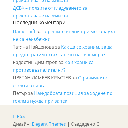
прекратяване на живота
ДСВХ – ползите от гладуването за
прекратяване на живота
Последни коментари
Danielthift
за
Горещите вълни при менопауза
не са неизбежни
Татяна Найденова
за
Как да се храним, за да
предотвратим скъсяването на теломера?
Радостин Димитров
за
Кои храни са
противовъзпалителни?
ЦВЕТАН ЛАМБЕВ КРЪСТЕВ
за
Страничните
ефекти от йога
Петър
за
Най-добрата позиция за ходене по
голяма нужда при запек
RSS
Дизайн:
Elegant Themes
| Създадено С