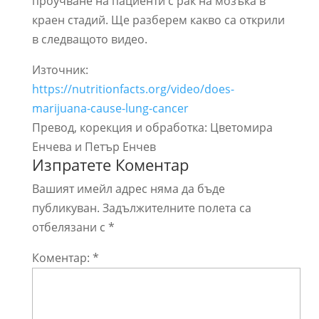
проучване на пациенти с рак на мозъка в
краен стадий. Ще разберем какво са открили
в следващото видео.
Източник:
https://nutritionfacts.org/video/does-
marijuana-cause-lung-cancer
Превод, корекция и обработка: Цветомира
Енчева и Петър Енчев
Изпратете Коментар
Вашият имейл адрес няма да бъде
публикуван.
Задължителните полета са
отбелязани с
*
Коментар:
*