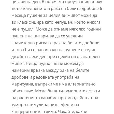
цигари на ден. В повечето проучвания върху
тютюнопушенето и рака на белите дробове 6
месеца пушене за целия ви живот може да
ви класифицира като непушач, който никога
не е пушил. Може да отнеме няколко години
пушене на цигари, за да се увеличи
значително риска от рак на белите дробове
и това би се равнявало на пушене на един
джойнт всеки ден през целия ви съзнателен
живот. Нищо чудно, че не можем да
намерим връзка между рака на белите
дробове и редовната употреба на
марихуана, въпреки че има алтернативно
обяснение. Може би анти-туморните ефекти
на растението канабис противодействат на
туморо-стимулиращите ефекти на
канцерогените в дима. Чакайте, какви