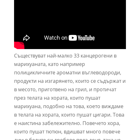
Съществуват най-малко 33 канцерогени в
марихуаната, като например
полицикличните ароматни въглеводороди,
продукти на изгарянето, които се съдържат и
в месото, приготвено на грил, и протичат
през телата на хората, които пушат
марихуана, подобно на това, което виждаме
в телата на хората, които пушат цигари. Това
е наистина забележително. Повечето хора,
които пушат тютюн, вдишват много повече