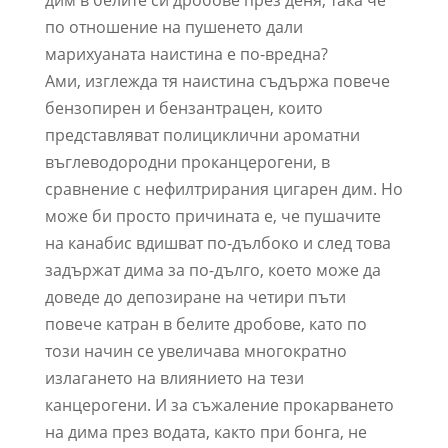
дим в белите си дробове през деня, така че
по отношение на пушенето дали
марихуаната наистина е по-вредна?
Ами, изглежда тя наистина съдържа повече
бензопирен и бензантрацен, които
представляват полициклични ароматни
въглеводородни проканцерогени, в
сравнение с нефилтрирания цигарен дим. Но
може би просто причината е, че пушачите
на канабис вдишват по-дълбоко и след това
задържат дима за по-дълго, което може да
доведе до депозиране на четири пъти
повече катран в белите дробове, като по
този начин се увеличава многократно
излагането на влиянието на тези
канцерогени. И за съжаление прокарването
на дима през водата, както при бонга, не