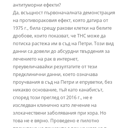
антитуморни ефекти?
Да, всъщност първоначалната демонстрация
на противораковия ефект, която датира от
1975 г., била срещу ракови клетки на белите
дробове, които показват, че THC може да
потиска растежа им в съд на Петри. Този вид
данни са довели до абсурдни твърдения за
лечението на рак в интернет,
преувеличавайки резултатите от тези
предклинични данни, което означава
проучвания в съд на Петри и епруветки, без
никакво основание, тъй като канабисът,
според този преглед от 2016 г., не е
изследван клинично като лечение на
злокачествени заболявания при хора. Но
това не е вярно. Проведено е пилотно