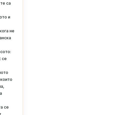
ете са
ото и
кога не
ианска
есото:
к се
лото
 които
ла,
а
га се
т