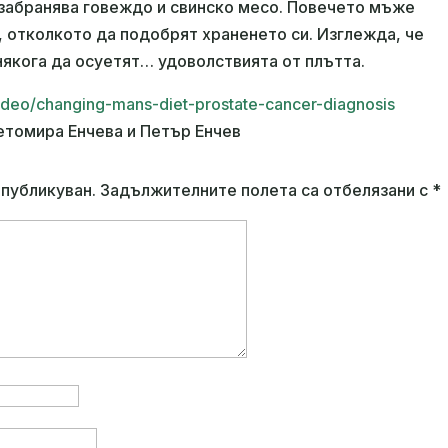
 забранява говеждо и свинско месо. Повечето мъже
 отколкото да подобрят храненето си. Изглежда, че
някога да осуетят… удоволствията от плътта.
g/video/changing-mans-diet-prostate-cancer-diagnosis
етомира Енчева и Петър Енчев
публикуван.
Задължителните полета са отбелязани с
*