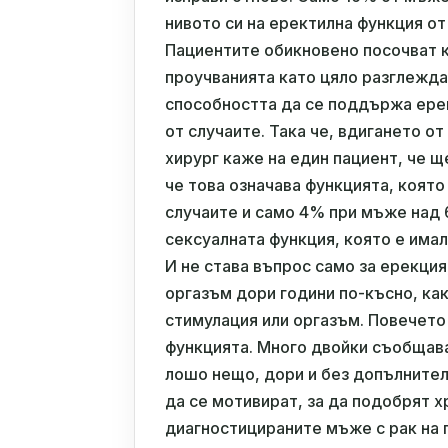
нивото си на еректилна функция от
Пациентите обикновено посочват к
проучванията като цяло разглежда
способността да се поддържа ере
от случаите. Така че, вдигането о
хирург каже на един пациент, че 
че това означава функцията, която
случаите и само 4% при мъже над 
сексуалната функция, която е имал
И не става въпрос само за ерекция
оргазъм дори години по-късно, как
стимулация или оргазъм. Повечето
функцията. Много двойки съобщават
лошо нещо, дори и без допълнител
да се мотивират, за да подобрят х
диагностицираните мъже с рак на 