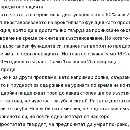
 преди операцията.
ато честота на еректилна дисфункция около 60% или 
т възстановяването на еректилната функция като прос
кция, която да е достатъчно твърда за проникване ок
т време на време се счита за възстановяване. Но когато
ще възстанови функцията си, пациентът вероятно предпо
 е имал преди операцията. Но това се случва само 16% 
60-годишна възраст. Само 1 на всеки 25 възвръща
 преди.
, но и за други проблеми, като например болка, свързан
то и трудност за сдържане на урината по време на кон
 двойки надценяват това до каква степен ще се възста
 за това, че чувстват загуба и скръб. Ракът е достатъ
ните загуби. Човек би си помислил, че е достатъчно м
раненето си, но почти една четвърт от наскоро
простатата твърдят, че предпочитат да умрат по-рано,