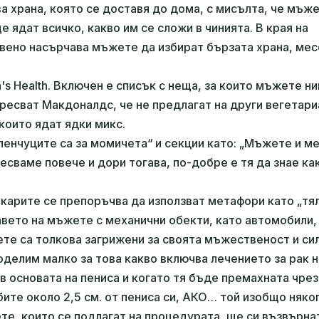
ва храна, която се доставя до дома, с мисълта, че мъж
е ядат всичко, какво им се сложи в чинията. В края на
вено насърчава мъжете да избират бързата храна, мес
 Health. Включен е списък с неща, за които мъжете ни
харесват Макдоналдс, че не предлагат на други вегетар
 които ядат ядки микс.
еленчуците са за момичета“ и секции като: „Мъжете и м
есваме повече и дори тогава, по-добре е тя да знае ка
екарите се препоръчва да използват метафори като „тя
авето на мъжете с механични обекти, като автомобили,
ете са толкова загрижени за своята мъжественост и си
оделим малко за това какво включва лечението за рак н
в основата на пениса и когато тя бъде премахната чрез
ите около 2,5 см. от пениса си, АКО… той изобщо няко
те, които се подлагат на процедурата, ще си възвърна