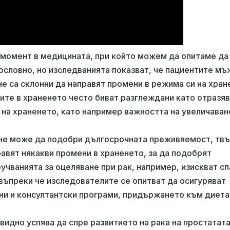
н момент в медицината, при който можем да опитаме да
ословно, но изследванията показват, че пациентите мъ
е са склонни да направят промени в режима си на хран
ните в храненето често биват разглеждани като отразя
на храненето, като например важността на увеличаван
не може да подобри дългосрочната преживяемост, тв
равят някакви промени в храненето, за да подобрят
учванията за оцеляване при рак, например, изискват с
 въпреки че изследователите се опитват да осигуряват
ни и консултантски програми, придържането към диета
идно успява да спре развитието на рака на простатата