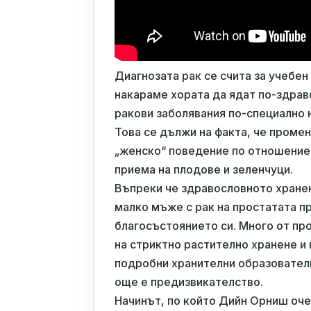
Диагнозата рак се счита за учебе
накараме хората да ядат по-здрав
ракови заболявания по-специално н
Това се дължи на факта, че проме
„женско“ поведение по отношение 
приема на плодове и зеленчуци.
Въпреки че здравословното хране
малко мъже с рак на простатата п
благосъстоянието си. Много от про
на стриктно растително хранене и
подробни хранителни образовател
още е предизвикателство.
Начинът, по който Дийн Орниш очев