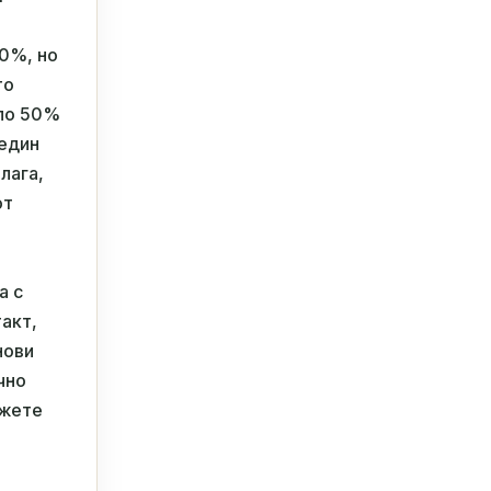
70%, но
то
оло 50%
 един
лага,
от
а с
такт,
нови
чно
ъжете