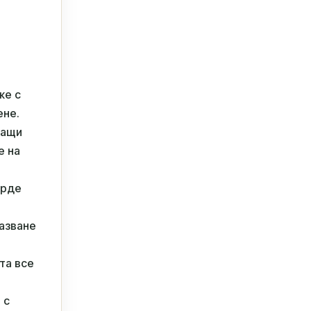
же с
ене.
ващи
е на
ърде
пазване
та все
 с