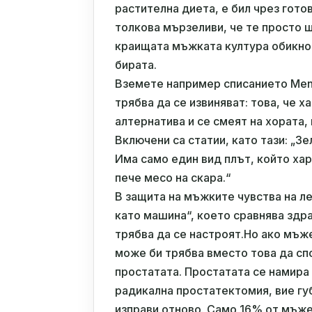
растителна диета, е бил чрез гото
толкова мързеливи, че те просто щ
краищата мъжката култура обикно
бирата.
Вземете например списанието Men's
трябва да се извиняват: това, че 
алтернатива и се смеят на хората,
Включени са статии, като тази: „З
Има само един вид плът, който хар
пече месо на скара.“
В защита на мъжките чувства на л
като машина“, което сравнява здр
трябва да се настроят.Но ако мъж
може би трябва вместо това да сп
простатата. Простатата се намира 
радикална простатектомия, вие губ
изправи отново. Само 16% от мъже