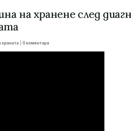
на на хранене след диаг
тата
|
а храната
0 коментара