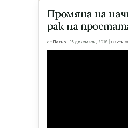
Промяна на начи
рак на проста
от
|
15 декември, 2018
|
Петър
Факти з