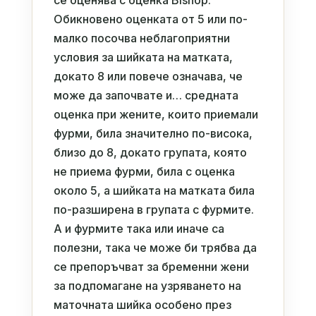
Обикновено оценката от 5 или по-
малко посочва неблагоприятни
условия за шийката на матката,
докато 8 или повече означава, че
може да започвате и… средната
оценка при жените, които приемали
фурми, била значително по-висока,
близо до 8, докато групата, която
не приема фурми, била с оценка
около 5, а шийката на матката била
по-разширена в групата с фурмите.
А и фурмите така или иначе са
полезни, така че може би трябва да
се препоръчват за бременни жени
за подпомагане на узряването на
маточната шийка особено през