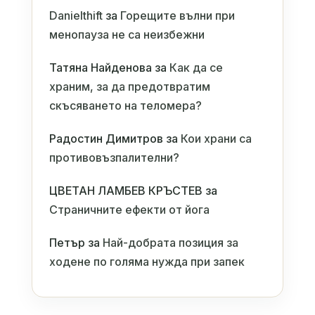
Danielthift
за
Горещите вълни при
менопауза не са неизбежни
Татяна Найденова
за
Как да се
храним, за да предотвратим
скъсяването на теломера?
Радостин Димитров
за
Кои храни са
противовъзпалителни?
ЦВЕТАН ЛАМБЕВ КРЪСТЕВ
за
Страничните ефекти от йога
Петър
за
Най-добрата позиция за
ходене по голяма нужда при запек