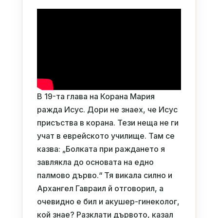
В 19-та глава на Корана Мария
ражда Исус. Дори не знаех, че Исус
присъства в корана. Тези неща не ги
учат в еврейското училище. Там се
казва: „Болката при раждането я
завлякла до основата на едно
палмово дърво.“ Тя викала силно и
Архангел Гавраил й отговорил, а
очевидно е бил и акушер-гинеколог,
кой знае? Разклати дървото, казал