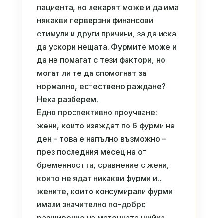
пациента, но лекарят може и да има
някакви перверзни финансови
стимули и други причини, за да иска
да ускори нещата. Фурмите може и
да не помагат с тези фактори, но
могат ли те да спомогнат за
нормално, естествено раждане?
Нека разберем.
Едно проспективно проучване:
жени, които изяждат по 6 фурми на
ден – това е напълно възможно –
през последния месец на от
бременността, сравнение с жени,
които не ядат никакви фурми и…
жените, които консумирали фурми
имали значително по-добро
разширение на маточната шийка,