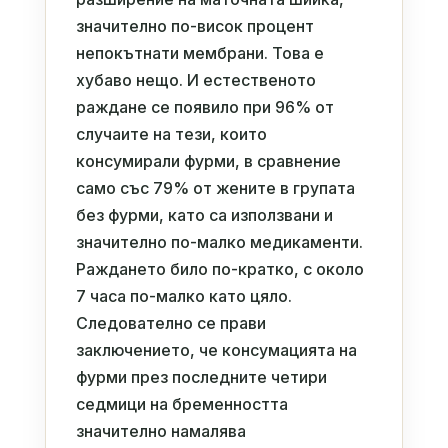
значително по-висок процент
непокътнати мембрани. Това е
хубаво нещо. И естественото
раждане се появило при 96% от
случаите на тези, които
консумирали фурми, в сравнение
само със 79% от жените в групата
без фурми, като са използвани и
значително по-малко медикаменти.
Раждането било по-кратко, с около
7 часа по-малко като цяло.
Следователно се прави
заключението, че консумацията на
фурми през последните четири
седмици на бременността
значително намалява