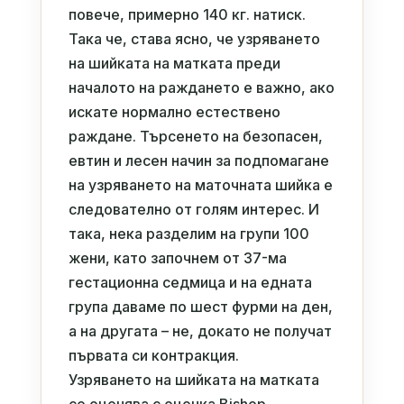
повече, примерно 140 кг. натиск.
Така че, става ясно, че узряването
на шийката на матката преди
началото на раждането е важно, ако
искате нормално естествено
раждане. Търсенето на безопасен,
евтин и лесен начин за подпомагане
на узряването на маточната шийка е
следователно от голям интерес. И
така, нека разделим на групи 100
жени, като започнем от 37-ма
гестационна седмица и на едната
група даваме по шест фурми на ден,
а на другата – не, докато не получат
първата си контракция.
Узряването на шийката на матката
се оценява с оценка Bishop.