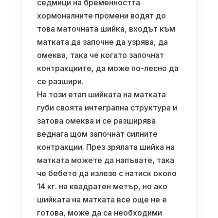
седмици на бременността
хормоналните промени водят до
това маточната шийка, входът към
матката да започне да узрява, да
омеква, така че когато започнат
контракциите, да може по-лесно да
се разшири.
На този етап шийката на матката
губи своята интегрална структура и
затова омеква и се разширява
веднага щом започнат силните
контракции. През зрялата шийка на
матката можете да напъвате, така
че бебето да излезе с натиск около
14 кг. на квадратен метър, но ако
шийката на матката все още не е
готова, може да са необходими