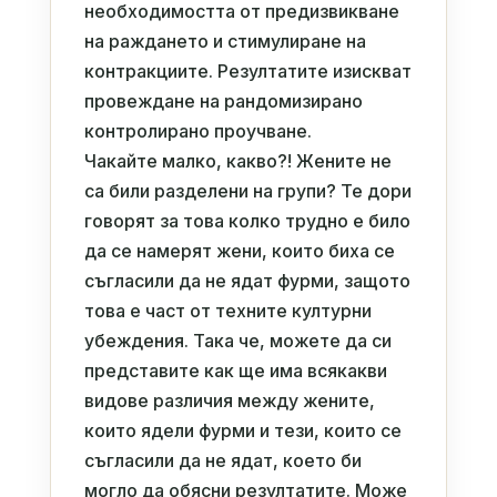
необходимостта от предизвикване
на раждането и стимулиране на
контракциите. Резултатите изискват
провеждане на рандомизирано
контролирано проучване.
Чакайте малко, какво?! Жените не
са били разделени на групи? Те дори
говорят за това колко трудно е било
да се намерят жени, които биха се
съгласили да не ядат фурми, защото
това е част от техните културни
убеждения. Така че, можете да си
представите как ще има всякакви
видове различия между жените,
които ядели фурми и тези, които се
съгласили да не ядат, което би
могло да обясни резултатите. Може