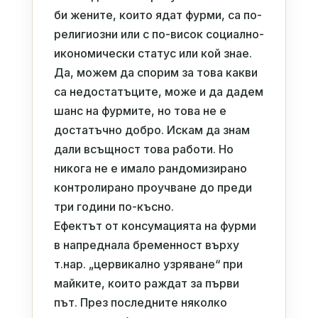
би жените, които ядат фурми, са по-
религиозни или с по-висок социално-
икономически статус или кой знае.
Да, можем да спорим за това какви
са недостатъците, може и да дадем
шанс на фурмите, но това не е
достатъчно добро. Искам да знам
дали всъщност това работи. Но
никога не е имало рандомизирано
контролирано проучване до преди
три години по-късно.
Ефектът от консумацията на фурми
в напреднала бременност върху
т.нар. „цервикално узряване“ при
майките, които раждат за първи
път. През последните няколко