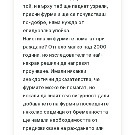
той, и върху теб ще паднат узрели,
пресни фурми и ще се почувстваш
по-добре, няма нужда от
епидурална упойка.
Наистина ли фурмите помагат при
раждане? Отнело малко над 2000
години, но изследователите най-
накрая решили да направят
проучване. Имали някакви
анекдотични доказателства, че
фурмите може би помагат, но
искали да знаят със сигурност дали
добавянето на фурми в последните
няколко седмици от бременността
ще намали необходимостта от
предизвикване на раждането или