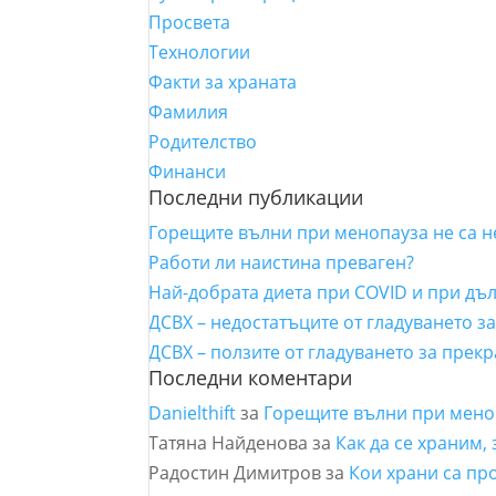
Просвета
Технологии
Факти за храната
Фамилия
Родителство
Финанси
Последни публикации
Горещите вълни при менопауза не са 
Работи ли наистина преваген?
Най-добрата диета при COVID и при дъ
ДСВХ – недостатъците от гладуването з
ДСВХ – ползите от гладуването за прек
Последни коментари
Danielthift
за
Горещите вълни при мено
Татяна Найденова
за
Как да се храним,
Радостин Димитров
за
Кои храни са пр