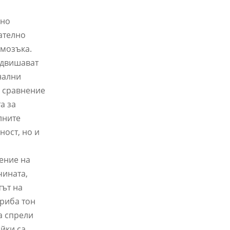
ено
ателно
 мозъка.
надвишават
нални
в сравнение
а за
лните
ност, но и
ение на
чината,
тът на
 риба тон
а спрели
айки са