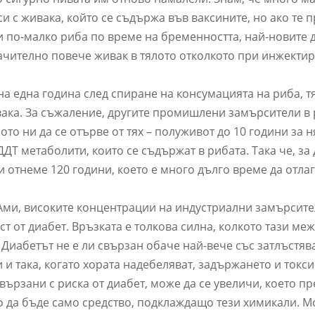
и с живака, който се съдържа във ваксините, но ако те 
и по-малко риба по време на бременността, най-новите 
значително повече живак в тялото отколкото при инжектир
на една година след спиране на консумацията на риба, т
ивака. За съжаление, другите промишлени замърсители в
ото ни да се отърве от тях – полуживот до 10 години за 
Т метаболити, които се съдържат в рибата. Така че, за 
и отнеме 120 години, което е много дълго време да отлаг
 Ами, високите концентрации на индустриални замърсите
т от диабет. Връзката е толкова силна, колкото тази ме
Диабетът не е ли свързан обаче най-вече със затлъстяв
и така, когато хората надебеляват, задържането и токси
ързани с риска от диабет, може да се увеличи, което п
 да бъде само средство, подклаждащо тези химикали. М