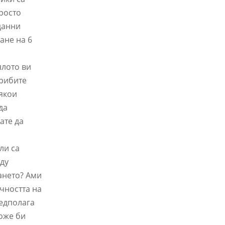
просто
данни
ане на 6
ялото ви
 рибите
някои
да
ате да
ли са
жду
ането? Ами
чността на
редполага
оже би