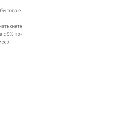
би това е
 натъкнете
 с 5% по-
месо.