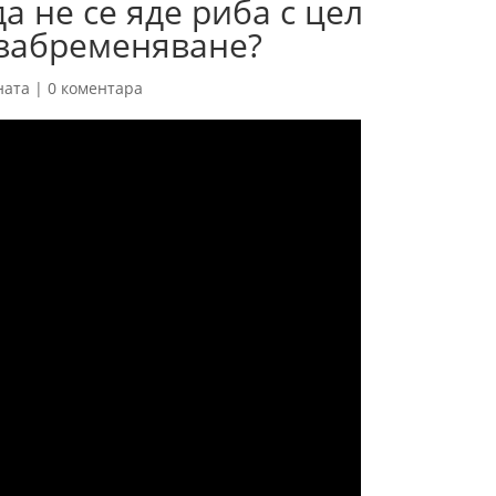
а не се яде риба с цел
 забременяване?
ната
|
0 коментара