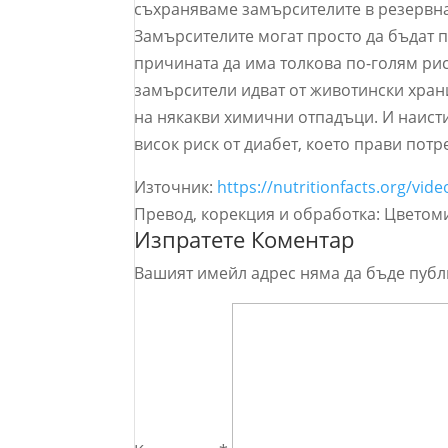
съхраняваме замърсителите в резервна
Замърсителите могат просто да бъдат п
причината да има толкова по-голям рис
замърсители идват от животински храни
на някакви химични отпадъци. И наисти
висок риск от диабет, което прави пот
Източник:
https://nutritionfacts.org/vi
Превод, корекция и обработка: Цветом
Изпратете Коментар
Вашият имейл адрес няма да бъде публ