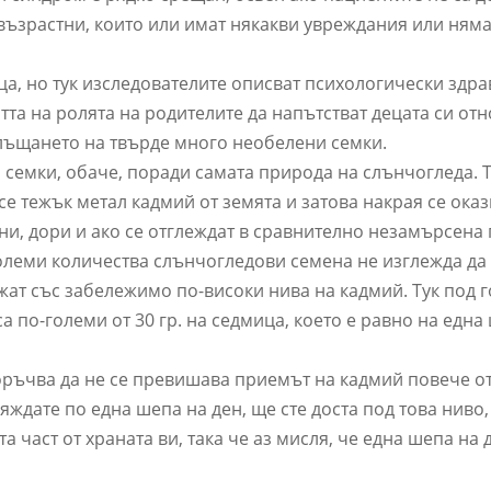
и възрастни, които или имат някакви увреждания или няма
а, но тук изследователите описват психологически здра
тта на ролята на родителите да напътстват децата си от
лъщането на твърде много необелени семки.
 семки, обаче, поради самата природа на слънчогледа. 
е тежък метал кадмий от земята и затова накрая се оказв
ни, дори и ако се отглеждат в сравнително незамърсена 
олеми количества слънчогледови семена не изглежда да 
жат със забележимо по-високи нива на кадмий. Тук под 
са по-големи от 30 гр. на седмица, което е равно на една
ръчва да не се превишава приемът на кадмий повече от
яждате по една шепа на ден, ще сте доста под това ниво
та част от храната ви, така че аз мисля, че една шепа на 