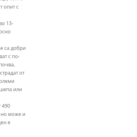
т опит с
во 13-
носно
Те са добри
ат с по-
почва,
страдат от
големи
 шепа или
 490
, но може и
ден е