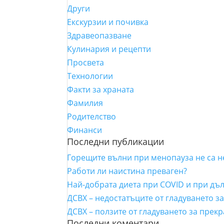
Други
Екскурзии и почивка
Здравеопазване
Кулинария и рецепти
Просвета
Технологии
Факти за храната
Фамилия
Родителство
Финанси
Последни публикации
Горещите вълни при менопауза не са 
Работи ли наистина преваген?
Най-добрата диета при COVID и при дъ
ДСВХ – недостатъците от гладуването з
ДСВХ – ползите от гладуването за прек
Последни коментари