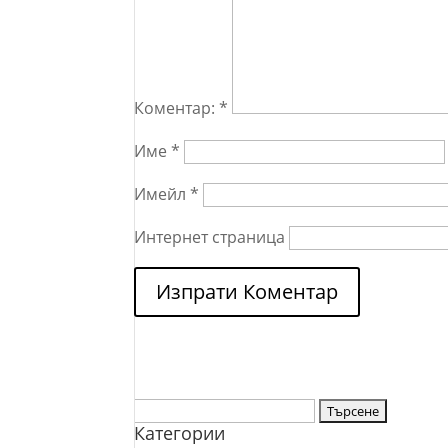
Коментар:
*
Име
*
Имейл
*
Интернет страница
Търсене
Категории
за: