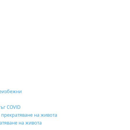
неизбежни
лъг COVID
а прекратяване на живота
ратяване на живота