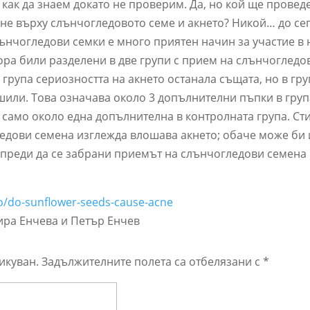
 как да знаем докато не проверим. Да, но кой ще провед
е върху слънчогледовото семе и акнето? Никой… до сег
ънчогледови семки е много приятен начин за участие в 
ора били разделени в две групи с прием на слънчогледо
 група сериозността на акнето останала същата, но в гру
шили. Това означава около 3 допълнителни пъпки в груп
само около една допълнителна в контролната група. Сти
едови семена изглежда влошава акнето; обаче може би
 преди да се забрани приемът на слънчогледови семена
deo/do-sunflower-seeds-cause-acne
ира Енчева и Петър Енчев
икуван.
Задължителните полета са отбелязани с
*