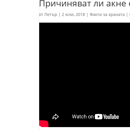
Причиняват ли акне 
от
Петър
|
2 юли, 2018
|
Факти за храната
|