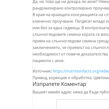
Да, но това ще ни докара ли акне? Няма
рандомизирано контролирано проучван
В края на краищата консумацията на сл
клинично проучване. Петдесет млади х
или без за една седмица. В контролната
слънчогледовите семена хората се вло
прием на слънчогледови семена срещу 
заключението, че приемът на слънчогл
необходимост от повече доказателства
пациенти с акне.
Източник:
https://nutritionfacts.org/vi
Превод, корекция и обработка: Цветом
Изпратете Коментар
Вашият имейл адрес няма да бъде публ