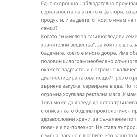
Едно скорошно наблюдателно проучван
сериозността на акнето и фактори, свъ
продукти, и за двете, от които имам н
семки?
Когато си мисля за слънчогледови сем
хранителни вещества“, за който е дока
бадемите, което е много добре. Има об
половин килограм необелено слънчоглед
окажете задръстени с огромно количес
диагностицира такова нещо? Чрез откри
зърнена закуска, сервирана в ада. Но п
огромна хрупкава ректална маса. Имам 
Това може да доведе до остра трънлив
е описан като бодлив проктологичен пр
здравословни храни, за съжаление попа
повече е по-полезно“. Не става въпрос 
семена: заедно с люспите. Ето защо тоз