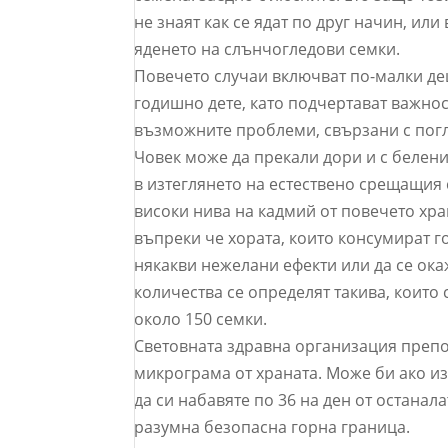
не знаят как се ядат по друг начин, ил
яденето на слънчогледови семки.
Повечето случаи включват по-малки дец
годишно дете, като подчертават важнос
възможните проблеми, свързани с пог
Човек може да прекали дори и с белени
в изтеглянето на естествено срещащия с
високи нива на кадмий от повечето хра
въпреки че хората, които консумират г
някакви нежелани ефекти или да се ока
количества се определят такива, които 
около 150 семки.
Световната здравна организация препо
микрограма от храната. Може би ако из
да си набавяте по 36 на ден от останала
разумна безопасна горна граница.