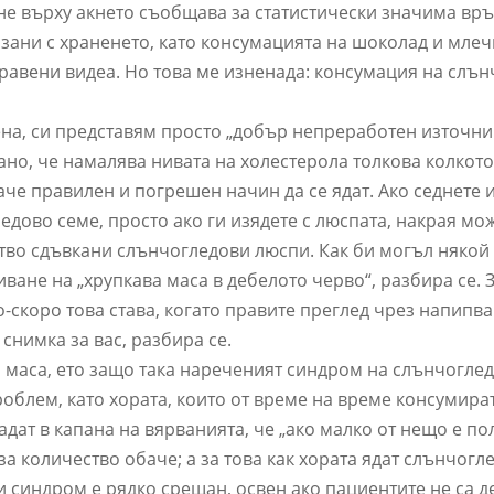
е върху акнето съобщава за статистически значима вр
рзани с храненето, като консумацията на шоколад и мле
аправени видеа. Но това ме изненада: консумация на слъ
ена, си представям просто „добър непреработен източни
зано, че намалява нивата на холестерола толкова колкото
аче правилен и погрешен начин да се ядат. Ако седнете 
ово семе, просто ако ги изядете с люспата, накрая мож
тво сдъвкани слънчогледови люспи. Как би могъл някой 
ване на „хрупкава маса в дебелото черво“, разбира се. 
о-скоро това става, когато правите преглед чрез напипв
снимка за вас, разбира се.
а маса, ето защо така нареченият синдром на слънчогле
облем, като хората, които от време на време консумира
дат в капана на вярванията, че „ако малко от нещо е по
за количество обаче; а за това как хората ядат слънчогл
и синдром е рядко срещан, освен ако пациентите не са д