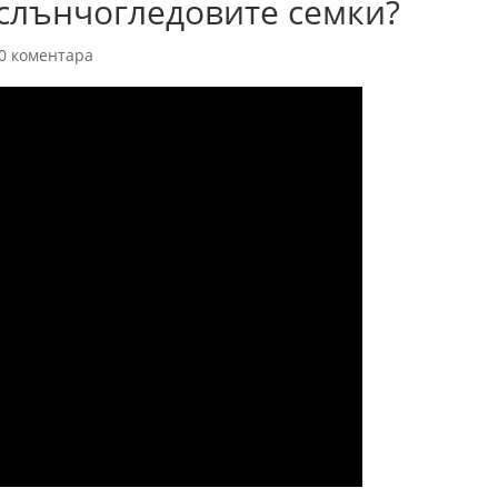
слънчогледовите семки?
0 коментара