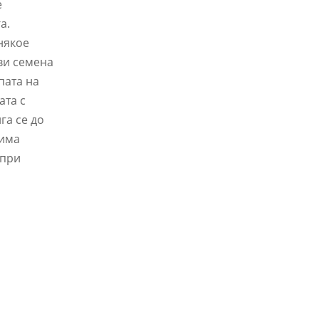
е
а.
някое
ви семена
пата на
ата с
га се до
 има
 при