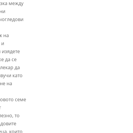
ъзка между
чни
нчогледови
к на
 и
и изядете
е да се
лекар да
Звучи като
ане на
довото семе
т
лезно, то
едовите
еца, които