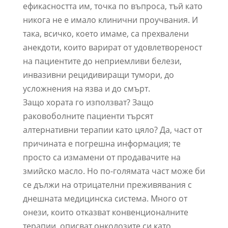
ефикасността им, точка по въпроса, тъй като
никога не е имало клинични проучвания. И
така, всичко, което имаме, са прехвалени
анекдоти, които варират от удовлетвореност
на пациентите до неприемливи белези,
инвазивни рецидивиращи тумори, до
усложнения на язва и до смърт.
Защо хората го използват? Защо
раковоболните пациенти търсят
алтернативни терапии като цяло? Да, част от
причината е погрешна информация; те
просто са измамени от продавачите на
змийско масло. Но по-голямата част може би
се дължи на отрицателни преживявания с
днешната медицинска система. Много от
онези, които отказват конвенционалните
терапии, описват онколозите си като