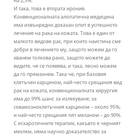
на 2,5%.
И така, това е втората ирония.
Конвенционалната алопатична медицина
има извънредно доказан опит в успешното
лечение на рака на кожата. Това е един от
малкото видове рак, при които наистина сме
добри в лечението му, защото можем да го
хванем толкова рано, защото можете да
видите, че се появява, и така, лесно можем
да го премахнем. Така че, при базовия
клетъчен карцином, най-често срещания вид
рак на кожата, конвенционалната хирургия
има до 99% шанс за излекуване; за
сквамозноклетъчния карцином – около 95%;
и най-често срещания тип меланом – до 90%.
С есхаротичните терапии, какъвто е черният
мехлем, няма научно доказателство за