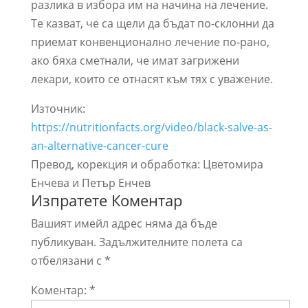
разлика в избора им на начина на лечение.
Те казват, че са щели да бъдат по-склонни да
приемат конвенционално лечение по-рано,
ако бяха сметнали, че имат загрижени
лекари, които се отнасят към тях с уважение.
Източник:
https://nutritionfacts.org/video/black-salve-as-
an-alternative-cancer-cure
Превод, корекция и обработка: Цветомира
Енчева и Петър Енчев
Изпратете Коментар
Вашият имейл адрес няма да бъде
публикуван.
Задължителните полета са
отбелязани с
*
Коментар:
*