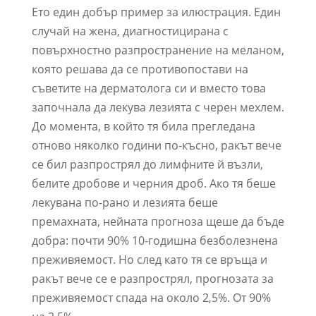
Ето един добър пример за илюстрация. Един
случай на жена, диагностицирана с
повърхностно разпространение на меланом,
която решава да се противопостави на
съветите на дерматолога си и вместо това
започнала да лекува лезията с черен мехлем.
До момента, в който тя била прегледана
отново няколко години по-късно, ракът вече
се бил разпрострял до лимфните й възли,
белите дробове и черния дроб. Ако тя беше
лекувана по-рано и лезията беше
премахната, нейната прогноза щеше да бъде
добра: почти 90% 10-годишна безболезнена
преживяемост. Но след като тя се връща и
ракът вече се е разпрострял, прогнозата за
преживяемост спада на около 2,5%. От 90%