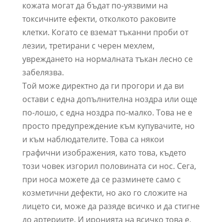
кожата могат да бъдат по-уязвими на
токсичните ефекти, отколкото раковите
клетки. Когато се вземат тъканни проби от
лезии, третирани с черен мехлем,
увреждането на нормалната тъкан лесно се
забелязва.
Той може директно да ги прогори и да ви
остави с една допълнителна ноздра или още
по-лошо, с една ноздра по-малко. Това не е
просто предупреждение към купувачите, но
и към наблюдателите. Това са някои
графични изображения, като това, където
този човек изгорил половината си нос. Сега,
при носа можете да се разминете само с
козметични дефекти, но ако го сложите на
лицето си, може да разяде всичко и да стигне
до артериите. И иронията на всичко това е,