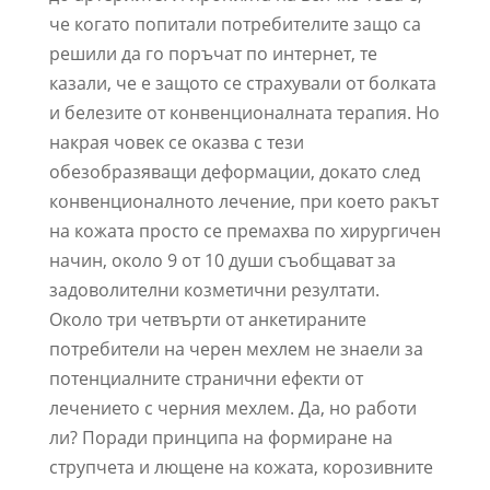
че когато попитали потребителите защо са
решили да го поръчат по интернет, те
казали, че е защото се страхували от болката
и белезите от конвенционалната терапия. Но
накрая човек се оказва с тези
обезобразяващи деформации, докато след
конвенционалното лечение, при което ракът
на кожата просто се премахва по хирургичен
начин, около 9 от 10 души съобщават за
задоволителни козметични резултати.
Около три четвърти от анкетираните
потребители на черен мехлем не знаели за
потенциалните странични ефекти от
лечението с черния мехлем. Да, но работи
ли? Поради принципа на формиране на
струпчета и лющене на кожата, корозивните