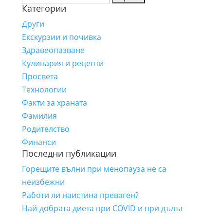
Категории
за:
Други
Екскурзии и почивка
Здравеопазване
Кулинария и рецепти
Просвета
Технологии
Факти за храната
Фамилия
Родителство
Финанси
Последни публикации
Горещите вълни при менопауза не са
неизбежни
Работи ли наистина преваген?
Най-добрата диета при COVID и при дълъг