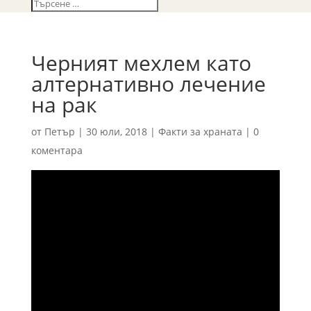
Черният мехлем като
алтернативно лечение
на рак
от
Петър
|
30 юли, 2018
|
Факти за храната
|
0
коментара