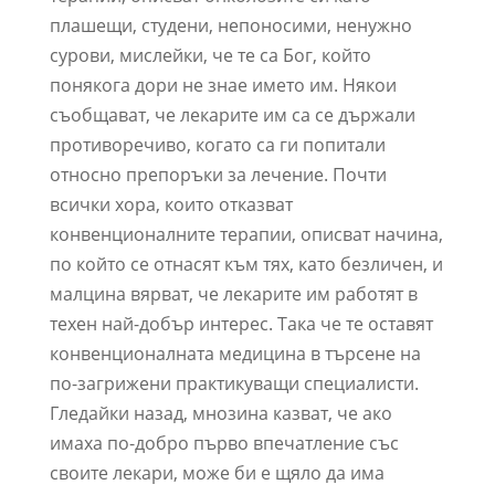
плашещи, студени, непоносими, ненужно
сурови, мислейки, че те са Бог, който
понякога дори не знае името им. Някои
съобщават, че лекарите им са се държали
противоречиво, когато са ги попитали
относно препоръки за лечение. Почти
всички хора, които отказват
конвенционалните терапии, описват начина,
по който се отнасят към тях, като безличен, и
малцина вярват, че лекарите им работят в
техен най-добър интерес. Така че те оставят
конвенционалната медицина в търсене на
по-загрижени практикуващи специалисти.
Гледайки назад, мнозина казват, че ако
имаха по-добро първо впечатление със
своите лекари, може би е щяло да има