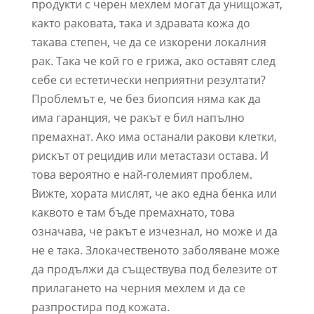
продукти с черен мехлем могат да унищожат,
както раковата, така и здравата кожа до
такава степен, че да се изкорени локалния
рак. Така че кой го е грижа, ако оставят след
себе си естетически неприятни резултати?
Проблемът е, че без биопсия няма как да
има гаранция, че ракът е бил напълно
премахнат. Ако има останали ракови клетки,
рискът от рецидив или метастази остава. И
това вероятно е най-големият проблем.
Вижте, хората мислят, че ако една бенка или
каквото е там бъде премахнато, това
означава, че ракът е изчезнал, но може и да
не е така. Злокачественото заболяване може
да продължи да съществува под белезите от
прилагането на черния мехлем и да се
разпростира под кожата.