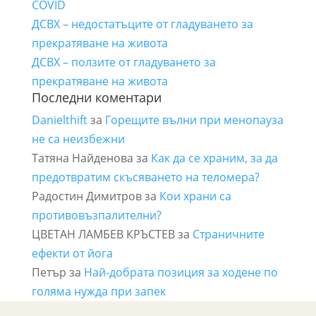
COVID
ДСВХ – недостатъците от гладуването за
прекратяване на живота
ДСВХ – ползите от гладуването за
прекратяване на живота
Последни коментари
Danielthift
за
Горещите вълни при менопауза
не са неизбежни
Татяна Найденова
за
Как да се храним, за да
предотвратим скъсяването на теломера?
Радостин Димитров
за
Кои храни са
противовъзпалителни?
ЦВЕТАН ЛАМБЕВ КРЪСТЕВ
за
Страничните
ефекти от йога
Петър
за
Най-добрата позиция за ходене по
голяма нужда при запек