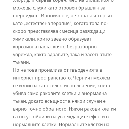
хлорид, и кървав корен, местна билка, която
може да служи като отровен бръшлян за
стероидите. Иронично е, че хората я търсят
като „естествена терапия“, когато това по-
скоро представлява смесица разяждащи
химикали, които заедно образуват
корозивна паста, която безразборно
уврежда, както здравите, така и засегнатите
тъкани.
Но не това произлиза от твърденията в
интернет пространството. Черният мехлем
се изписва като селективно лечение, което
убива само раковите клетки и анормална
тъкан, докато всъщност в някои случаи е
вярно точно обратното. Някои ракови клетки
са по-устойчиви на увреждащите ефекти от
нормалните клетки. Нормалните клетки на