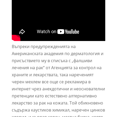
Въпреки предупрежденията на
Американската академия по дерматология и
присъствието му в списъка с „фалшиви
лечения на рак“ от Агенцията за контрол на
храните и лекарствата, така нареченият
черен мехлем все още се рекламира в
интернет чрез анекдотични и неоснователни
претенции като естествено алтернативно
лекарство за рак на кожата. Той обикновено
съдържа каустиков химикал, наречен цинков