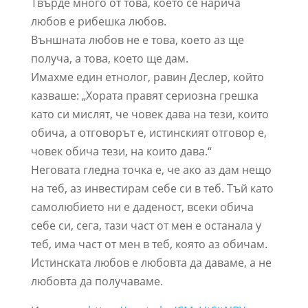
Твърде много от това, което се нарича
любов е рибешка любов.
Външната любов не е това, което аз ще
получа, а това, което ще дам.
Имахме един етнолог, равин Деслер, който
казваше: „Хората правят сериозна грешка
като си мислят, че човек дава на тези, които
обича, а отговорът е, истинският отговор е,
човек обича тези, на които дава.“
Неговата гледна точка е, че ако аз дам нещо
на теб, аз инвестирам себе си в теб. Тъй като
самолюбието ни е даденост, всеки обича
себе си, сега, тази част от мен е останала у
теб, има част от мен в теб, която аз обичам.
Истинската любов е любовта да даваме, а не
любовта да получаваме.