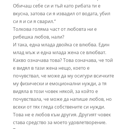
Обичаш себе си и тъй като рибата ти е
вкусна, затова си я извадил от водата, убил
си я и си я сварил.“
Толкова голяма част от любовта ни е
рибешка любов, нали?
И така, една млада двойка се влюбва. Един
млад мъж и една млада жена се влюбват.
Какво означава това? Това означава, че той
е видял в тази жена нещо, което е
почувствал, че може да му осигури всичките
му физически и емоционални нужди, а тя
видяла в този човек някой, за който е
почувствала, че може да напише любов, но
всеки от тях гледа собствените си нужди.
Това не е любов към другия. Другият човек
става средство за моето удовлетворение.