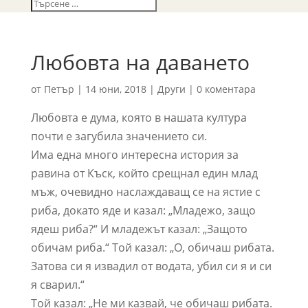
Любовта на даването
от
Петър
|
14 юни, 2018
|
Други
|
0 коментара
Любовта е дума, която в нашата култура
почти е загубила значението си.
Има една много интересна история за
равина от Къск, който срещнал един млад
мъж, очевидно наслаждаващ се на ястие с
риба, докато яде и казал: „Младежо, защо
ядеш риба?“ И младежът казал: „Защото
обичам риба.“ Той казал: „О, обичаш рибата.
Затова си я извадил от водата, убил си я и си
я сварил.“
Той казал: „Не ми казвай, че обичаш рибата.