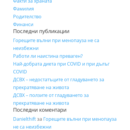
Факти за храната
Фамилия
Родителство
Финанси
Последни публикации
Горещите вълни при менопауза не са
неизбежни
Работи ли наистина преваген?
Най-добрата диета при COVID и при дълъг
COVID
ДСВХ – недостатъците от гладуването за
прекратяване на живота
ДСВХ – ползите от гладуването за
прекратяване на живота
Последни коментари
Danielthift
за
Горещите вълни при менопауза
не са неизбежни