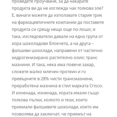
проведете проучване, за да накарате
продукта ви да не изглежда чак толкова зле?
Е, винаги можете да използвате стария трик
на фармацевтичните компании да поставите
продукта си срещу нещо още по-лошо; и
така, изследователи давали на една група от
хора шоколадови блокчета, а на друга –
фалшиви шоколади, направени от частично
хидрогенизирано растително олио: транс
мазнини. И така, нека има повече захар,
сложете малко млечен протеин и го
превърнете в 28% чисти трансмазнини,
преработена мазнина в стил марката Crisco.
И изненада, изненада, хората имали също
толкова пъпки, колкото и тези, които
приемали фалшивите шоколади, което им
позволява да заключат, че приемът на