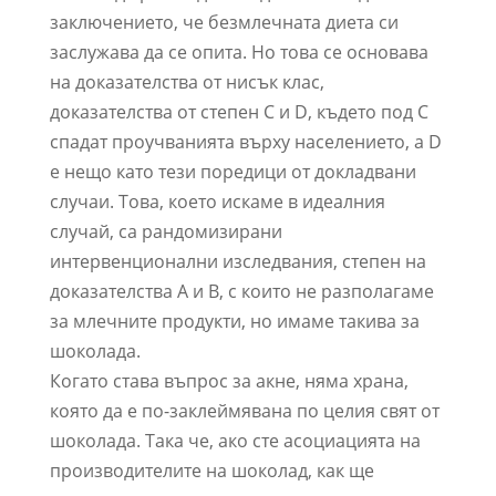
заключението, че безмлечната диета си
заслужава да се опита. Но това се основава
на доказателства от нисък клас,
доказателства от степен C и D, където под C
спадат проучванията върху населението, а D
е нещо като тези поредици от докладвани
случаи. Това, което искаме в идеалния
случай, са рандомизирани
интервенционални изследвания, степен на
доказателства A и B, с които не разполагаме
за млечните продукти, но имаме такива за
шоколада.
Когато става въпрос за акне, няма храна,
която да е по-заклеймявана по целия свят от
шоколада. Така че, ако сте асоциацията на
производителите на шоколад, как ще