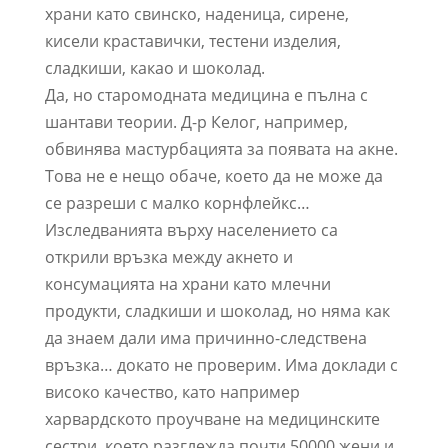
храни като свинско, наденица, сирене,
кисели краставички, тестени изделия,
сладкиши, какао и шоколад.
Да, но старомодната медицина е пълна с
шантави теории. Д-р Келог, например,
обвинява мастурбацията за появата на акне.
Това не е нещо обаче, което да не може да
се разреши с малко корнфлейкс…
Изследванията върху населението са
открили връзка между акнето и
консумацията на храни като млечни
продукти, сладкиши и шоколад, но няма как
да знаем дали има причинно-следствена
връзка… докато не проверим. Има доклади с
високо качество, като например
харвардското проучване на медицинските
сестри, което разглежда почти 50000 жени и