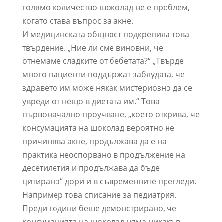
голямо количество шоколад не е проблем,
когато става въпрос за акне.
И медицинската общност подкрепила това
твърдение. „Ние ли сме виновни, че
отнемаме сладките от бебетата?“ „Твърде
много пациенти поддържат заблудата, че
здравето им може някак мистериозно да се
увреди от нещо в диетата им.“ Това
първоначално проучване, „което открива, че
консумацията на шоколад вероятно не
причинява акне, продължава да е на
практика неоспорвано в продължение на
десетилетия и продължава да бъде
цитирано“ дори и в съвременните прегледи.
Например това списание за педиатрия.
Преди години беше демонстрирано, че
консумацията на шоколад няма никакъв