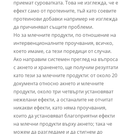
приемат суроватката. Това не изглежда, че е
ефект само от протеините, тъй като соевите
протеинови добавки например не изглежда
да причиняват същите проблеми.
Но за млечните продукти, по отношение на
интервенционалните проучвания, всичко,
което имаме, са тези поредици от случаи.
Ако направим системен преглед на въпроса
с акнето и храненето, ще получим резултати
като тези за млечните продукти: от около 20
документа относно акнето и млечните
продукти, около три четвърти установяват
нежелани ефекти, а останалите не отчитат
никакви ефекти, като няма проучвания,
които да установяват благоприятни ефекти
на млечни продукти върху акнето; така че
можем да разгледаме и да стигнем до