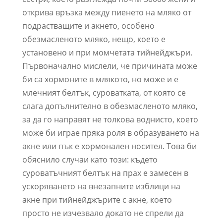
открива връзка между пиенето на мляко от
подрастващите и акнето, особено
обезмасленото мляко, нещо, което е
установено и при момчетата тийнейджъри.
Първоначално мислели, че причината може
би са хормоните в млякото, но може и е
млечният белтък, суроватката, от която се
слага допълнително в обезмасленото мляко,
за да го направят не толкова воднисто, което
може би играе пряка роля в образуването на
акне или пък е хормонален носител. Това би
обяснило случаи като този: където
суроватъчният белтък на прах е замесен в
ускоряването на внезапните изблици на
акне при тийнейджърите с акне, което
просто не изчезвало докато не спрели да