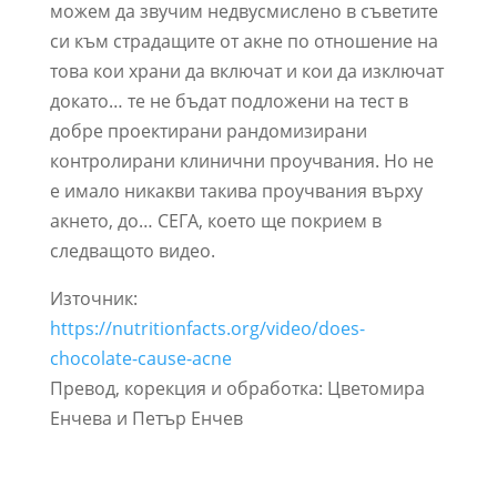
можем да звучим недвусмислено в съветите
си към страдащите от акне по отношение на
това кои храни да включат и кои да изключат
докато… те не бъдат подложени на тест в
добре проектирани рандомизирани
контролирани клинични проучвания. Но не
е имало никакви такива проучвания върху
акнето, до… СЕГА, което ще покрием в
следващото видео.
Източник:
https://nutritionfacts.org/video/does-
chocolate-cause-acne
Превод, корекция и обработка: Цветомира
Енчева и Петър Енчев