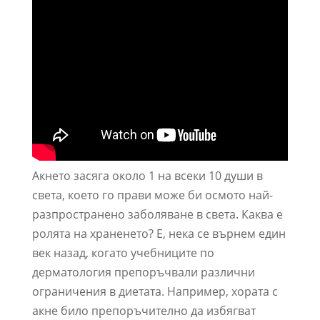
Акнето засяга около 1 на всеки 10 души в
света, което го прави може би осмото най-
разпространено заболяване в света. Каква е
ролята на храненето? Е, нека се върнем един
век назад, когато учебниците по
дерматология препоръчвали различни
ограничения в диетата. Например, хората с
акне било препоръчително да избягват