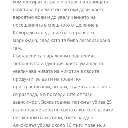
компенсират изцяло и в края на краищата
наистина приемат по-високи дози, което
вероятно води и до увеличението на
посещенията в спешното отделение в
Колорадо вследствие на натравяне с
марихуана, след като тя бива легализирана
там.
Съставени са паралелни сравнения с
тютюневата индустрия, която умишлено
увеличава нивата на никотин в своите
продукти, за да ги направи по-
пристрастяващи, но там, където аналогията
се разпада, е в последиците от тази
зависимост. Всяка година тютюнът убива 25
пъти повече хора по света отколкото всички
незаконни наркотици, взети заедно.
Алкохолът убива около 10 пъти повече, а