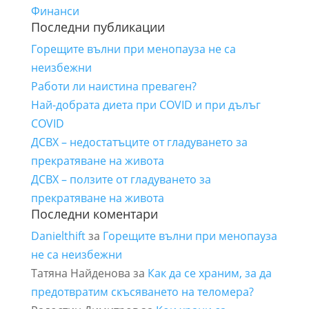
Финанси
Последни публикации
Горещите вълни при менопауза не са
неизбежни
Работи ли наистина преваген?
Най-добрата диета при COVID и при дълъг
COVID
ДСВХ – недостатъците от гладуването за
прекратяване на живота
ДСВХ – ползите от гладуването за
прекратяване на живота
Последни коментари
Danielthift
за
Горещите вълни при менопауза
не са неизбежни
Татяна Найденова
за
Как да се храним, за да
предотвратим скъсяването на теломера?