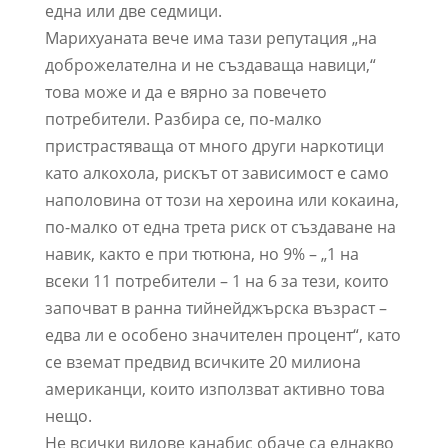
една или две седмици.
Марихуаната вече има тази репутация „на
доброжелателна и не създаваща навици,“
това може и да е вярно за повечето
потребители. Разбира се, по-малко
пристрастяваща от много други наркотици
като алкохола, рискът от зависимост е само
наполовина от този на хероина или кокаина,
по-малко от една трета риск от създаване на
навик, както е при тютюна, но 9% – „1 на
всеки 11 потребители – 1 на 6 за тези, които
започват в ранна тийнейджърска възраст –
едва ли е особено значителен процент“, като
се вземат предвид всичките 20 милиона
американци, които използват активно това
нещо.
Не всички видове канабис обаче са еднакво