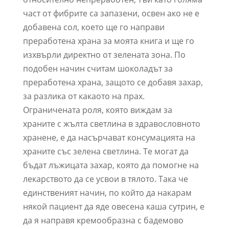
част от фибрите са запазени, освен ако не е
добавена сол, което ще го направи
преработена храна за моята книга и ще го
изхвърли директно от зелената зона. По
подобен начин считам шоколадът за
преработена храна, защото се добавя захар,
за разлика от какаото на прах.
Ограничената роля, която виждам за
храните с жълта светлина в здравословното
хранене, е да насърчават консумацията на
храните със зелена светлина. Те могат да
бъдат лъжицата захар, която да помогне на
лекарството да се усвои в тялото. Така че
единственият начин, по който да накарам
някой пациент да яде овесена каша сутрин, е
да я направя кремообразна с бадемово