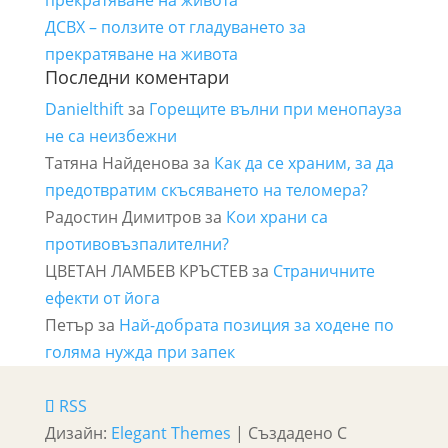
прекратяване на живота
ДСВХ – ползите от гладуването за
прекратяване на живота
Последни коментари
Danielthift
за
Горещите вълни при менопауза
не са неизбежни
Татяна Найденова
за
Как да се храним, за да
предотвратим скъсяването на теломера?
Радостин Димитров
за
Кои храни са
противовъзпалителни?
ЦВЕТАН ЛАМБЕВ КРЪСТЕВ
за
Страничните
ефекти от йога
Петър
за
Най-добрата позиция за ходене по
голяма нужда при запек
RSS
Дизайн:
Elegant Themes
| Създадено С