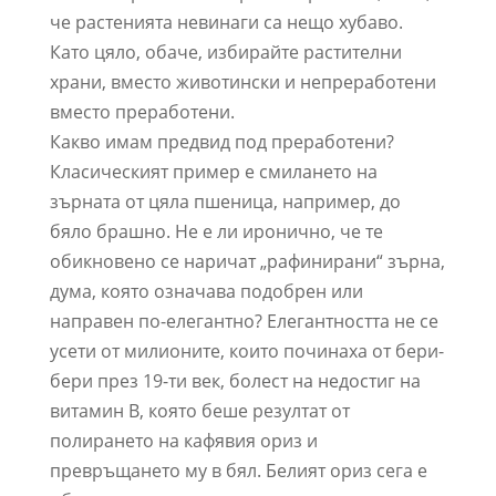
че растенията невинаги са нещо хубаво.
Като цяло, обаче, избирайте растителни
храни, вместо животински и непреработени
вместо преработени.
Какво имам предвид под преработени?
Класическият пример е смилането на
зърната от цяла пшеница, например, до
бяло брашно. Не е ли иронично, че те
обикновено се наричат „рафинирани“ зърна,
дума, която означава подобрен или
направен по-елегантно? Елегантността не се
усети от милионите, които починаха от бери-
бери през 19-ти век, болест на недостиг на
витамин B, която беше резултат от
полирането на кафявия ориз и
превръщането му в бял. Белият ориз сега е