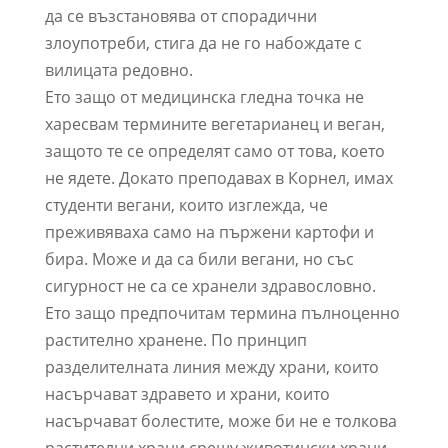
да се възстановява от спорадични
злоупотреби, стига да не го набождате с
вилицата редовно.
Ето защо от медицинска гледна точка не
харесвам термините вегетарианец и веган,
защото те се определят само от това, което
не ядете. Докато преподавах в Корнел, имах
студенти вегани, които изглежда, че
преживяваха само на пържени картофи и
бира. Може и да са били вегани, но със
сигурност не са се хранели здравословно.
Ето защо предпочитам термина пълноценно
растително хранене. По принцип
разделителната линия между храни, които
насърчават здравето и храни, които
насърчават болестите, може би не е толкова