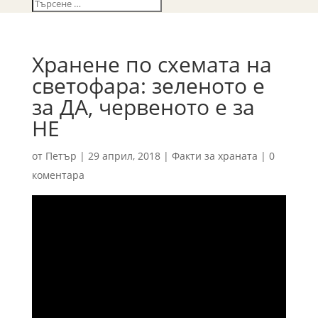
Хранене по схемата на
светофара: зеленото е
за ДА, червеното е за
НЕ
от
Петър
|
29 април, 2018
|
Факти за храната
|
0
коментара