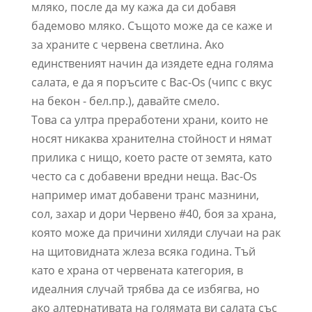
мляко, после да му кажа да си добавя
бадемово мляко. Същото може да се каже и
за храните с червена светлина. Ако
единственият начин да изядете една голяма
салата, е да я поръсите с Bac-Os (чипс с вкус
на бекон - бел.пр.), давайте смело.
Това са ултра преработени храни, които не
носят никаква хранителна стойност и нямат
прилика с нищо, което расте от земята, като
често са с добавени вредни неща. Bac-Os
например имат добавени транс мазнини,
сол, захар и дори Червено #40, боя за храна,
която може да причини хиляди случаи на рак
на щитовидната жлеза всяка година. Тъй
като е храна от червената категория, в
идеалния случай трябва да се избягва, но
ако алтернативата на голямата ви салата със