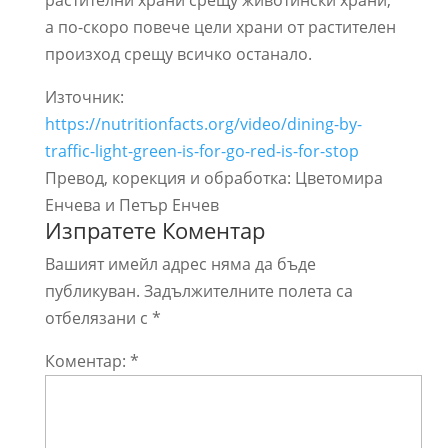
растителни храни срещу животински храни,
а по-скоро повече цели храни от растителен
произход срещу всичко останало.
Източник:
https://nutritionfacts.org/video/dining-by-
traffic-light-green-is-for-go-red-is-for-stop
Превод, корекция и обработка: Цветомира
Енчева и Петър Енчев
Изпратете Коментар
Вашият имейл адрес няма да бъде
публикуван.
Задължителните полета са
отбелязани с
*
Коментар:
*