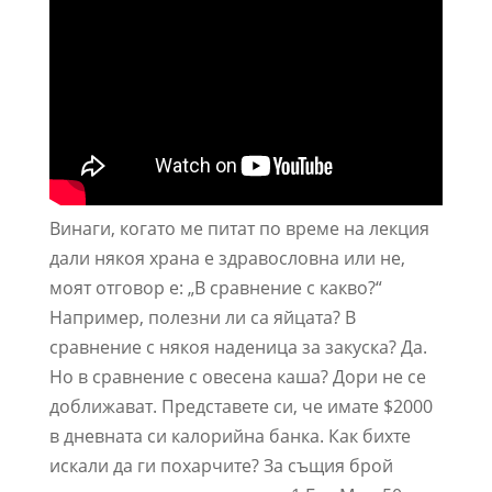
Винаги, когато ме питат по време на лекция
дали някоя храна е здравословна или не,
моят отговор е: „В сравнение с какво?“
Например, полезни ли са яйцата? В
сравнение с някоя наденица за закуска? Да.
Но в сравнение с овесена каша? Дори не се
доближават. Представете си, че имате $2000
в дневната си калорийна банка. Как бихте
искали да ги похарчите? За същия брой