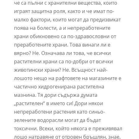
че са пълни с хранителни вещества, които
играят защитна роля, както и че имат по-
малко фактори, които могат да предизвикат
поява на болести, а и непреработените
храни обикновено са по-здравословни от
преработените храни. Това винаги ли е
вярно? Не. Означава ли това, че всички
растителни храни са по-добри от всички
животински храни? Не. Всъщност най-
лошото нещо на рафтовете на магазините е
частично хидрогенирана растителна
мазнина. Тя дори съдържа думата
„растителен“ в името си! Дори някои
непреработени растения като синьо-
зелените водорасли могат да бъдат
токсични. Всеки, който някога е преживявал
лошо натравяне от отровен бръшлян, знае,