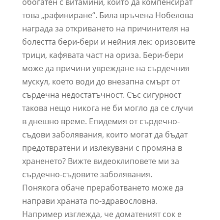
обогатен с витамини, които да компенсират
това „рафиниране“. Била връчена Нобелова
награда за откриването на причинителя на
болестта бери-бери и нейния лек: оризовите
трици, кафявата част на ориза. Бери-бери
може да причини увреждане на сърдечния
мускул, което води до внезапна смърт от
сърдечна недостатъчност. Със сигурност
такова нещо никога не би могло да се случи
в днешно време. Епидемия от сърдечно-
съдови заболявания, които могат да бъдат
предотвратени и излекувани с промяна в
храненето? Вижте видеоклиповете ми за
сърдечно-съдовите заболявания.
Понякога обаче преработването може да
направи храната по-здравословна.
Например изглежда, че доматеният сок е