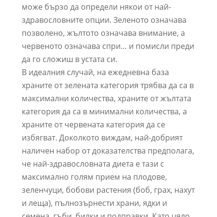
може бързо да определи някои от най-
здравословните опции. Зеленото означава
позволено, жълтото означава внимание, а
червеното означава спри… и помисли преди
да го сложиш в устата си.
В идеалния случай, на ежедневна база
храните от зелената категория трябва да са в
максимални количества, храните от жълтата
категория да са в минимални количества, а
храните от червената категория да се
избягват. Доколкото виждам, най-добрият
наличен набор от доказателства предполага,
че най-здравословната диета е тази с
максимално голям прием на плодове,
зеленчуци, бобови растения (боб, грах, нахут
и леща), пълнозърнести храни, ядки и
семена, гъби, билки и подправки. Като цяло