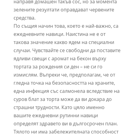
направя домашен такъв сос, но за момента
зелените резултати оправдават червените
средства.
По същия начин това, което е най-важно, са
ежедневните навици. Наистина не е от
такова значение какво ядем на специални
случаи. Чувствайте се свободни да поставите
ядливи свещи с аромат на бекон върху
тортата за рождения си ден – не си го
измислям. Въпреки че, предполагам, че от
гледна точка на безопасността на храните,
една инфекция със салмонела вследствие на
суров блат за торта може да ви докара до
страшни трудности. Като цяло именно
вашите ежедневни рутинни навици
определят здравето ви в дългосрочен план.
Тялото ни има забележителната способност