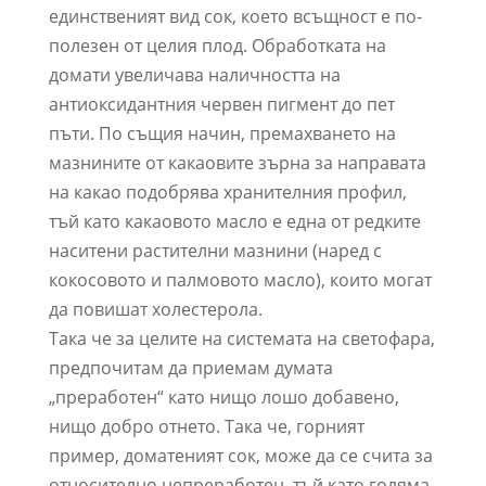
единственият вид сок, което всъщност е по-
полезен от целия плод. Обработката на
домати увеличава наличността на
антиоксидантния червен пигмент до пет
пъти. По същия начин, премахването на
мазнините от какаовите зърна за направата
на какао подобрява хранителния профил,
тъй като какаовото масло е една от редките
наситени растителни мазнини (наред с
кокосовото и палмовото масло), които могат
да повишат холестерола.
Така че за целите на системата на светофара,
предпочитам да приемам думата
„преработен“ като нищо лошо добавено,
нищо добро отнето. Така че, горният
пример, доматеният сок, може да се счита за
относително непреработен, тъй като голяма