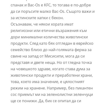
спанак и Bac-Os е KFC, то тогава е по-добре
да си поръсите малко Bac-Os. Същото важи и
за истинските хапки с бекон.
Осъзнавам, че някои хората имат
религиозни или етични възражения към
дори минимални количества животински
продукти. След като бях отгледан в еврейско
семейство близо до най-голямата ферма за
свине на запад от Мисисипи, мога да си
представя и двете неща. Но от гледна точка
на човешкото здраве, когато става дума за
животински продукти и преработени храни,
това, което има значение, е цялостният
режим на хранене. Например, без пикантен
сос приемът ми на зеленолистни зеленчуци
ще се понижи. Да, бих се опитал да си