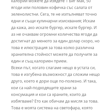
калории можете да изядете 1 Биг Мак, 50
ягоди или половин кофичка със салата от
зеленолистни. Сега, те не изпълняват точно
едни и същи кулинарни изисквания; Искам
да кажа, ако искате бургер, искате бургер. И
аз не очаквам огромни количества ягоди да
достигнат до менюто за един долар скоро, но
това е илюстрация за това колко различна
хранителна стойност можете да получите за
един и същ калориен прием.
Всеки път, когато слагаме нещо в устата си,
това е изгубена възможност да сложим нещо
друго, което е дори още по-полезно. И така,
кои са най-подходящите храни за
консумация и кои са храните, които да
избягваме? Ето как обичам да мисля за това.
Това е моята система на светофара, която