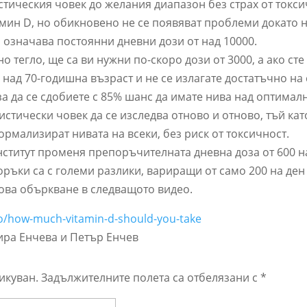
тическия човек до желания диапазон без страх от токси
мин D, но обикновено не се появяват проблеми докато н
о означава постоянни дневни дози от над 10000.
о тегло, ще са ви нужни по-скоро дози от 3000, а ако сте
 над 70-годишна възраст и не се излагате достатъчно на
за да се сдобиете с 85% шанс да имате нива над оптимал
истически човек да се изследва отново и отново, тъй кат
ормализират нивата на всеки, без риск от токсичност.
нститут променя препоръчителната дневна доза от 600 н
ъки са с големи разлики, вариращи от само 200 на ден
това объркване в следващото видео.
deo/how-much-vitamin-d-should-you-take
ира Енчева и Петър Енчев
икуван.
Задължителните полета са отбелязани с
*