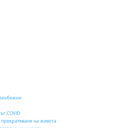
неизбежни
лъг COVID
а прекратяване на живота