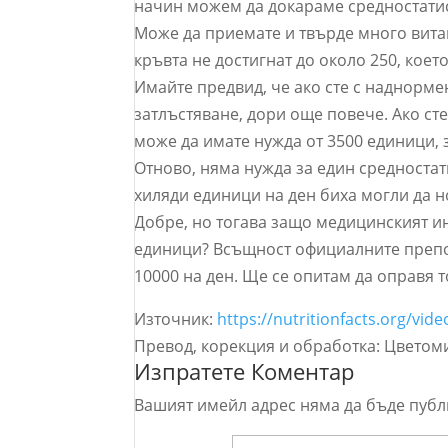
начин можем да докараме средностатис
Може да приемате и твърде много вита
кръвта не достигнат до около 250, коет
Имайте предвид, че ако сте с наднормен
затлъстяване, дори още повече. Ако сте
може да имате нужда от 3500 единици, 
Отново, няма нужда за един средностат
хиляди единици на ден биха могли да н
Добре, но тогава защо медицинският и
единици? Всъщност официалните препор
10000 на ден. Ще се опитам да оправя 
Източник:
https://nutritionfacts.org/vi
Превод, корекция и обработка: Цветом
Изпратете Коментар
Вашият имейл адрес няма да бъде публ