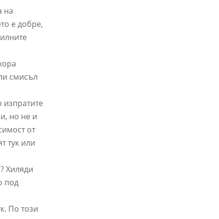
а на
то е добре,
вилните
хора
 ли смисъл
о изпратите
и, но не и
симост от
т тук или
о? Хиляди
о под
к. По този