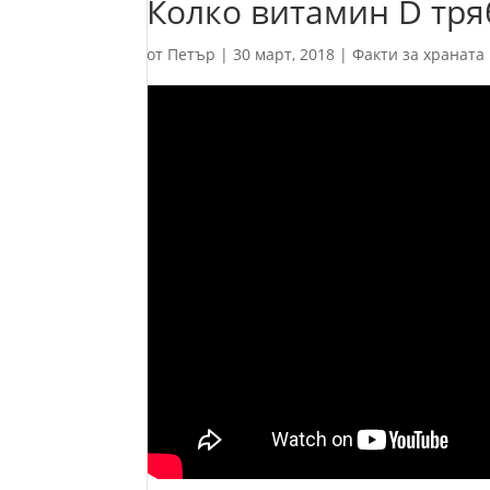
Колко витамин D тря
от
Петър
|
30 март, 2018
|
Факти за храната