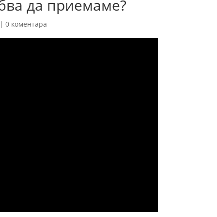
бва да приемаме?
|
0 коментара