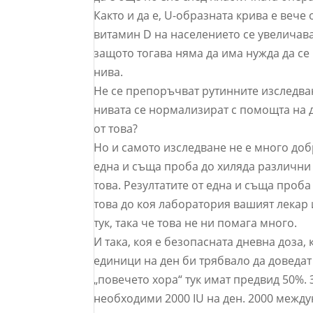
Както и да е, U-образната крива е вече
витамин D на населението се увеличават
защото тогава няма да има нужда да се
нива.
Не се препоръчват рутинните изследван
нивата се нормализират с помощта на д
от това?
Но и самото изследване не е много добр
една и съща проба до хиляда различни 
това. Резултатите от една и съща проба
това до коя лаборатория вашият лекар 
тук, така че това не ни помага много.
И така, коя е безопасната дневна доза
единици на ден би трябвало да доведат п
„повечето хора“ тук имат предвид 50%. З
необходими 2000 IU на ден. 2000 междун