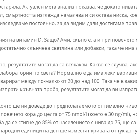
 остаряла. Актуален мета анализ показва, че докато ниват
, смъртността изглежда намалява и си остава ниска, кое
 изследваме постоянно, за да видим дали достигаме пра
ия на витамин D. Защо? Ами, скъпо е, а и при повечето 
остатъчно слънчева светлина или добавки, така че има
о, резултатите могат да са всякакви. Какво се случва, ак
лаборатории по света? Нормално е да има леки вариаци
 варират между по-малко от 20 до над 100. Така че в зави
изпрати кръвната проба, резултатите могат да ви изпратя
, която ще ни доведе до предполагаемото оптимално нив
овечето хора до целта от 75 nmol/l (което е 30 ng/ml), н
а да се стигне до 85% от населението с нива до 75, ще са
ародни единици на ден ще изместят кривата от тук до ту