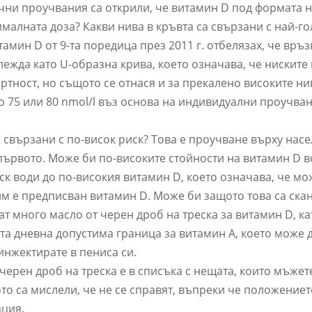
ни проучвания са открили, че витамин D под формата н
ималната доза? Какви нива в кръвта са свързани с най-г
амин D от 9-та поредица през 2011 г. отбелязах, че връ
лежда като U-образна крива, което означава, че ниските
тност, но същото се отнася и за прекалено високите нив
 75 или 80 nmol/l въз основа на индивидуални проучван
 свързани с по-висок риск? Това е проучване върху насе
 първото. Може би по-високите стойности на витамин D в
ск води до по-високия витамин D, което означава, че мо
 им е предписван витамин D. Може би защото това са ск
 много масло от черен дроб на треска за витамин D, ка
а дневна допустима граница за витамин А, което може 
инжектирате в пениса си.
 черен дроб на треска е в списъка с нещата, които мъжет
ото са мислели, че не се справят, въпреки че положение
ация.