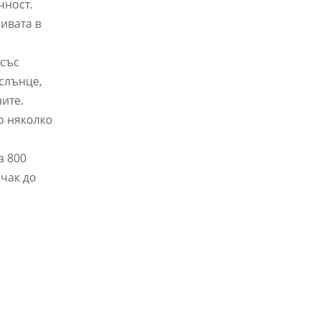
чност.
ивата в
 със
 слънце,
ните.
о няколко
а 800
 чак до