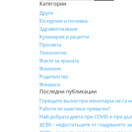
Категории
за:
Други
Екскурзии и почивка
Здравеопазване
Кулинария и рецепти
Просвета
Технологии
Факти за храната
Фамилия
Родителство
Финанси
Последни публикации
Горещите вълни при менопауза не са 
Работи ли наистина преваген?
Най-добрата диета при COVID и при дъ
ДСВХ – недостатъците от гладуването з