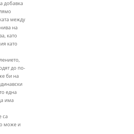
а добавка
олямо
зката между
 нива на
а, като
ия като
лението,
одят до по-
же би на
андинавски
то една
да има
е са
то може и