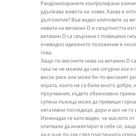
Рандомизираните контролирани клинич
удължава живота на човек. Каква е опт
дълголетие? Във видео клиповете за вит
нивата на витамин D и смъртността изг
витамин D са свързани с повишена смър
очевидно идеалното положение е около
това.
Защо по-високите нива на витамин D са
така че не можем да сме сигурни кое е
висок риск или може би по-високият ри
хората, които не са били много добре,
проучвания, където обикновено приемат
супена лъжица може да превиши горнат
негативни последици, дори и ако не го 
Изненадах се като видях, че маслото от
опитвали да инжектират в себе си, защ
да е още по-зле след пластичната опер