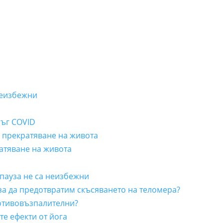
неизбежни
лъг COVID
а прекратяване на живота
ратяване на живота
пауза не са неизбежни
 за да предотвратим скъсяването на теломера?
отивовъзпалителни?
е ефекти от йога