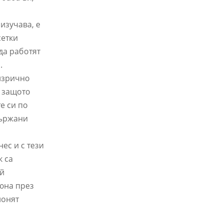
 изучава, е
сетки
да работят
.
 изрично
о защото
е си по
държани
нес и с тези
к са
ой
тюна през
лонят