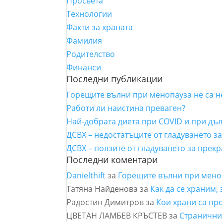
Просвета
Технологии
Факти за храната
Фамилия
Родителство
Финанси
Последни публикации
Горещите вълни при менопауза не са 
Работи ли наистина преваген?
Най-добрата диета при COVID и при дъ
ДСВХ – недостатъците от гладуването з
ДСВХ – ползите от гладуването за прек
Последни коментари
Danielthift
за
Горещите вълни при мено
Татяна Найденова
за
Как да се храним,
Радостин Димитров
за
Кои храни са пр
ЦВЕТАН ЛАМБЕВ КРЪСТЕВ
за
Страничнит