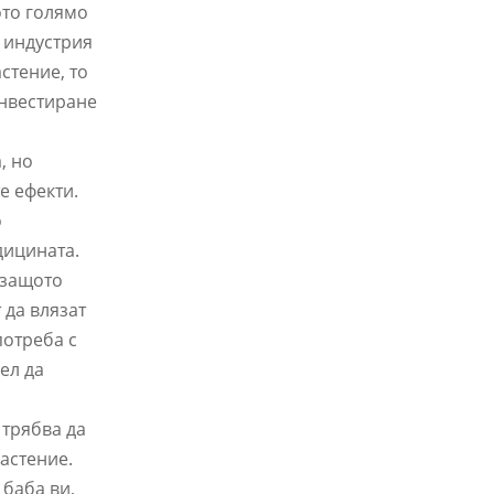
ото голямо
 индустрия
стение, то
инвестиране
, но
е ефекти.
о
дицината.
 защото
 да влязат
потреба с
ел да
 трябва да
астение.
 баба ви,