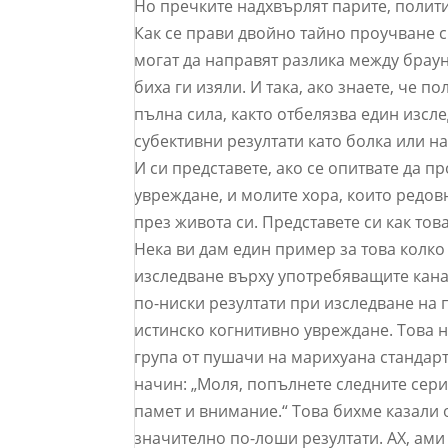
Но пречките надхвърлят парите, полити
Как се прави двойно тайно проучване с
могат да направят разлика между браун
биха ги изяли. И така, ако знаете, че 
пълна сила, както отбелязва един изсл
субективни резултати като болка или н
И си представете, ако се опитвате да 
увреждане, и молите хора, които редовн
през живота си. Представете си как тов
Нека ви дам един пример за това колк
изследване върху употребяващите кана
по-ниски резултати при изследване на п
истинско когнитивно увреждане. Това н
група от пушачи на марихуана стандарт
начин: „Моля, попълнете следните сери
памет и внимание.“ Това бихме казали 
значително по-лоши резултати. АХ, ами 