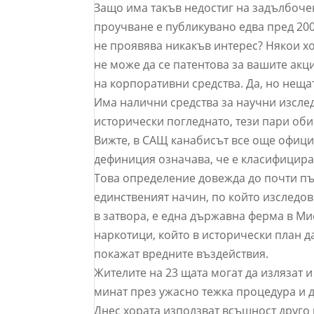
Защо има такъв недостиг на задълбоче
проучване е публикувано едва пред 20
не проявява никакъв интерес? Някои хо
не може да се патентова за вашите акц
на корпоративни средства. Да, но неща
Има налични средства за научни изсле
исторически погледнато, тези пари оби
Вижте, в САЩ канабисът все още официа
дефиниция означава, че е класифицира
Това определение довежда до почти пъ
единственият начин, по който изследова
в затвора, е една държавна ферма в М
наркотици, който в исторически план д
покажат вредните въздействия.
Жителите на 23 щата могат да излязат и
минат през ужасно тежка процедура и д
Днес хората използват всъщност друго н