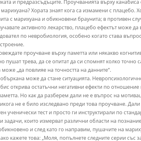
ката и предразсъдъците. Проучванията върху канабиса 
 марихуана? Хората знаят кога са измамени с плацебо. Х
ита с марихуана и обикновени браунита; в противен слу
получавате активното лекарство, плацебо ефектът може да 
едовател по невробиология, особено когато става въпрос
астроение.
провеждате проучване върху паметта или някакво когнити
о пушат трева, да се опитат да си спомнят колко точно 
а може „да повлияе на точността на данните“.
о объркана може да стане ситуацията. Невропсихологичн
бис открива остатъчни негативни ефекти по отношение
аметта. Но как да разберем дали не е въпрос на мотивац
икога не е било изследвано преди това проучване. Дали
ен ученически тест и просто ги инструктирали по станд
и задачи, които измерват различни области на познание
обикновено и след като го направим, пушачите на мари
ако кажете това: „Моля, попълнете следните серии със з