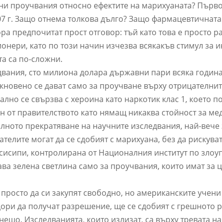
ни проучвания относно ефектите на марихуаната? Първ
07 г. Защо отнема толкова дълго? Защо фармацевтичната
ра предпочитат прост отговор: тъй като това е просто ра
ионери, като по този начин изчезва всякакъв стимул за 
та са по-сложни.
двания, сто милиона долара държавни пари всяка година
кновено се дават само за проучване върху отрицателнит
лно се свързва с хероина като наркотик клас 1, което п
н от правителството като нямащ никаква стойност за ме
лното прекратяване на научните изследвания, най-вече
телите могат да се сдобият с марихуана, без да рискуват
исисипи, контролирана от Националния институт по злоу
ава зелена светлина само за проучвания, които имат за ц
 просто да си закупят свободно, но американските учени
ори да получат разрешение, ще се сдобият с грешното р
ещо. Изследванията, които излизат, са върху тревата на