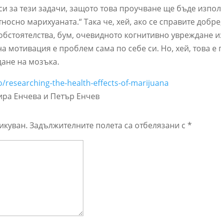
 си за тези задачи, защото това проучване ще бъде изпо
осно марихуаната.“ Така че, хей, ако се справите добре
обстоятелства, бум, очевидното когнитивно увреждане и
 на мотивация е проблем сама по себе си. Но, хей, това е
ане на мозъка.
eo/researching-the-health-effects-of-marijuana
ира Енчева и Петър Енчев
икуван.
Задължителните полета са отбелязани с
*