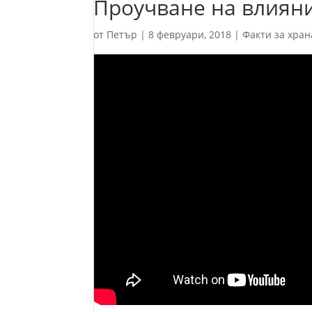
Проучване на влияни
от
Петър
|
8 февруари, 2018
|
Факти за хран