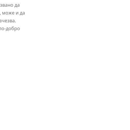
лзвано да
, може и да
зчезва.
 по-добро