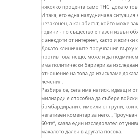
няколко процента само THC, докато тов
И така, ето една налудничава ситуация в
незаконен, а канабисът, който може зак
години - по същество е пазен извън об
с анекдоти от интернет, както и всички
Докато клиничните проучвания върху к
против това нещо, може и да подминем
има политически бариери за изследвани
отношение на това да изискваме доказ
лечения.
Разбира се, сега има натиск, идващ и от
милиарди е способна да събере войскит
бомбардирани с имейли от групи, които
негативен коментар за него. „Проучван
60-те“, казва един изследовател от уни
махалото далеч в другата посока.