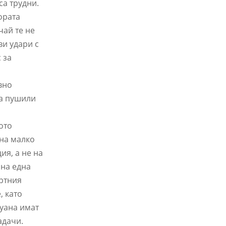
са трудни.
ората
чай те не
ви удари с
 за
вно
са пушили
ото
 на малко
ия, а не на
 на една
артния
, като
хуана имат
адачи.