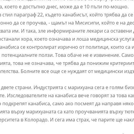
а, което е достъпно днес, може да е 10 пъти по-мощно.
 стил параграф 22, където канабисът, който трябва да се
онно да се проучва, - щамът на Мисисипи, който е на де
хвата им. И така, зле информираните лекари са оставени 
 останали хора, което означава и лоша медицинска услуга
анабиса се контролират изрично от политици, които са
 потенциалните ползи. Това обаче не е извинение. Сам
ята, това не означава, че трябва да понижим критериит
ателства. Болните все още се нуждаят от медицински из
 двете страни. Индустрията с марихуана сега е голям биз
е. Изследователите на канабиса вече говорят за това ка
 подкрепят канабиса, само ако посмеят да направя няк
ията върху марихуаната са като проучванията върху тю
верситета в Колорадо. И сега има страх, че парите ще нак