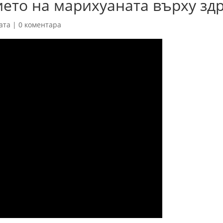
ето на марихуаната върху зд
ата
|
0 коментара