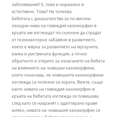
заболявания? Е, това е нормално и
естествено. Това? Не толкова.
Бебетата с доказателства за по-високи
изходни нива на говеждия казоморфин в
кръвта им изглеждат по-склонни да страдат
от психомоторно забавяне в развитието,
което е мярка за развитието на мускулите,
езика и умствената функция, а точно
обратното е открито за излагането на бебета
на влиянието на човешки казоморфини,
което означава, че човешките казоморфини
изглежда са полезни за хората. Вижте, също
както нивата на говеждия казоморфин в
кръвта на бебетата изглежда се повишава
след като се нахранят с адаптирано краве
мляко, нивата на човешкия казоморфин се