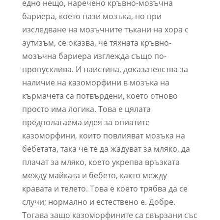
едно нещо, наречено кръвно-мозъчна
бариера, което пази мозъка, но при
изследване на мозъчните тъкани на хора с
аутизъм, се оказва, че тяхната кръвно-
мозъчна бариера изглежда също по-
пропусклива. И наистина, доказателства за
наличие на казоморфини в мозъка на
кърмачета са потвърдени, което отново
просто има логика. Това е цялата
предполагаема идея за опиатите
казоморфини, които повлияват мозъка на
бебетата, така че те да жадуват за мляко, да
плачат за мляко, което укрепва връзката
между майката и бебето, както между
кравата и телето. Това е което трябва да се
случи; нормално и естествено е. Добре.
Тогава защо казоморфините са свързани със