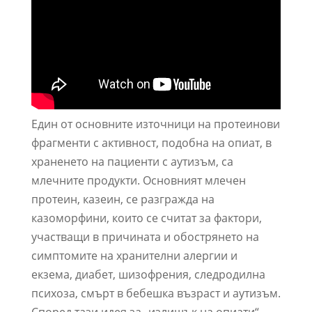
Един от основните източници на протеинови
фрагменти с активност, подобна на опиат, в
храненето на пациенти с аутизъм, са
млечните продукти. Основният млечен
протеин, казеин, се разгражда на
казоморфини, които се считат за фактори,
участващи в причината и обострянето на
симптомите на хранителни алергии и
екзема, диабет, шизофрения, следродилна
психоза, смърт в бебешка възраст и аутизъм.