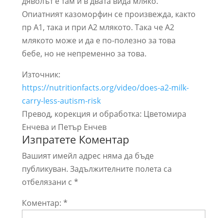
дяволът е там и в двата вида мляко.
Опиатният казоморфин се произвежда, както
пр А1, така и при А2 млякото. Така че А2
млякото може и да е по-полезно за това
бебе, но не непременно за това.
Източник:
https://nutritionfacts.org/video/does-a2-milk-
carry-less-autism-risk
Превод, корекция и обработка: Цветомира
Енчева и Петър Енчев
Изпратете Коментар
Вашият имейл адрес няма да бъде
публикуван.
Задължителните полета са
отбелязани с
*
Коментар:
*