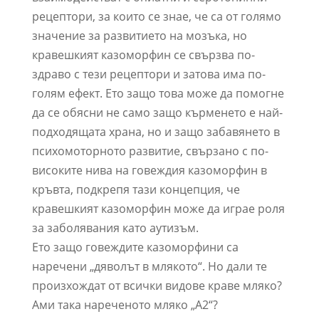
рецептори, за които се знае, че са от голямо
значение за развитието на мозъка, но
кравешкият казоморфин се свързва по-
здраво с тези рецептори и затова има по-
голям ефект. Ето защо това може да помогне
да се обясни не само защо кърменето е най-
подходящата храна, но и защо забавянето в
психомоторното развитие, свързано с по-
високите нива на говеждия казоморфин в
кръвта, подкрепя тази концепция, че
кравешкият казоморфин може да играе роля
за заболявания като аутизъм.
Ето защо говеждите казоморфини са
наречени „дяволът в млякото“. Но дали те
произхождат от всички видове краве мляко?
Ами така нареченото мляко „А2“?