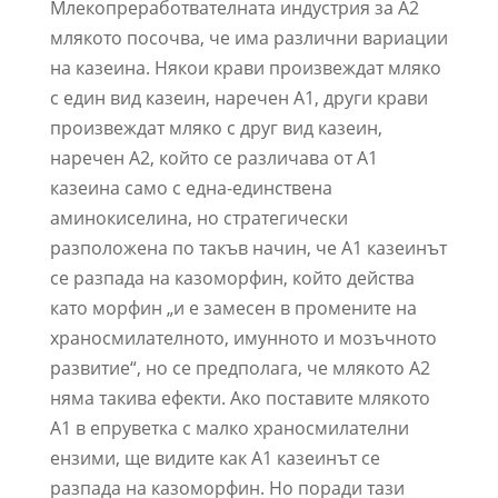
Млекопреработвателната индустрия за А2
млякото посочва, че има различни вариации
на казеина. Някои крави произвеждат мляко
с един вид казеин, наречен А1, други крави
произвеждат мляко с друг вид казеин,
наречен А2, който се различава от А1
казеина само с една-единствена
аминокиселина, но стратегически
разположена по такъв начин, че А1 казеинът
се разпада на казоморфин, който действа
като морфин „и е замесен в промените на
храносмилателното, имунното и мозъчното
развитие“, но се предполага, че млякото А2
няма такива ефекти. Ако поставите млякото
А1 в епруветка с малко храносмилателни
ензими, ще видите как А1 казеинът се
разпада на казоморфин. Но поради тази