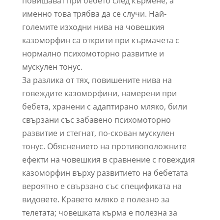
повишават при бебето след кърмене, а
именно това трябва да се случи. Най-
големите изходни нива на човешкия
казоморфин са открити при кърмачета с
нормално психомоторно развитие и
мускулен тонус.
За разлика от тях, повишените нива на
говеждите казоморфини, намерени при
бебета, хранени с адаптирано мляко, били
свързани със забавено психомоторно
развитие и стегнат, по-скован мускулен
тонус. Обяснението на противоположните
ефекти на човешкия в сравнение с говеждия
казоморфин върху развитието на бебетата
вероятно е свързано със спецификата на
видовете. Кравето мляко е полезно за
телетата; човешката кърма е полезна за