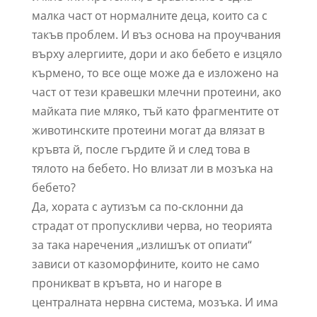
малка част от нормалните деца, които са с
такъв проблем. И въз основа на проучвания
върху алергиите, дори и ако бебето е изцяло
кърмено, то все още може да е изложено на
част от тези кравешки млечни протеини, ако
майката пие мляко, тъй като фрагментите от
животинските протеини могат да влязат в
кръвта й, после гърдите й и след това в
тялото на бебето. Но влизат ли в мозъка на
бебето?
Да, хората с аутизъм са по-склонни да
страдат от пропускливи черва, но теорията
за така наречения „излишък от опиати“
зависи от казоморфините, които не само
проникват в кръвта, но и нагоре в
централната нервна система, мозъка. И има