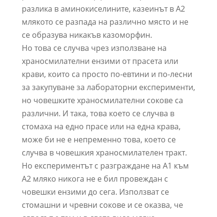
разлика в аминокиселините, казеинът в А2
млякото се разпада на различно място и не
се образува никакъв казоморфин.
Но това се случва чрез използване на
храносмилателни ензими от прасета или
крави, които са просто по-евтини и по-лесни
за закупуване за лабораторни експерименти,
но човешките храносмилателни сокове са
различни. И така, това което се случва в
стомаха на едно прасе или на една крава,
може би не е непременно това, което се
случва в човешкия храносмилателен тракт.
Но експериментът с разграждане на А1 към
А2 мляко никога не е бил провеждан с
човешки ензими до сега. Използват се
стомашни и чревни сокове и се оказва, че