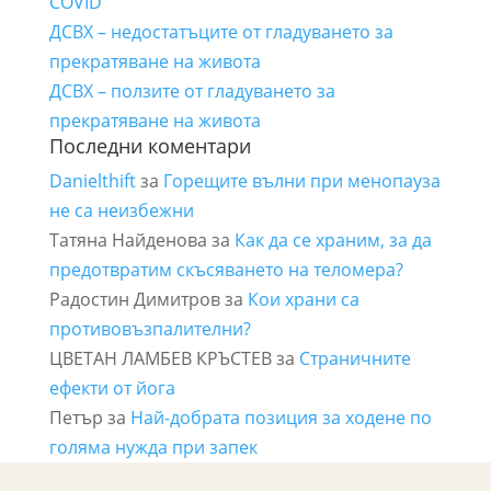
COVID
ДСВХ – недостатъците от гладуването за
прекратяване на живота
ДСВХ – ползите от гладуването за
прекратяване на живота
Последни коментари
Danielthift
за
Горещите вълни при менопауза
не са неизбежни
Татяна Найденова
за
Как да се храним, за да
предотвратим скъсяването на теломера?
Радостин Димитров
за
Кои храни са
противовъзпалителни?
ЦВЕТАН ЛАМБЕВ КРЪСТЕВ
за
Страничните
ефекти от йога
Петър
за
Най-добрата позиция за ходене по
голяма нужда при запек