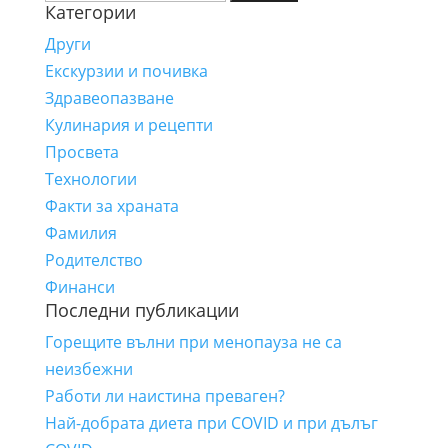
Категории
за:
Други
Екскурзии и почивка
Здравеопазване
Кулинария и рецепти
Просвета
Технологии
Факти за храната
Фамилия
Родителство
Финанси
Последни публикации
Горещите вълни при менопауза не са
неизбежни
Работи ли наистина преваген?
Най-добрата диета при COVID и при дълъг