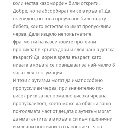
количества казоморфин били открити.
Добре, но те абсорбират ли се в кръвта? Да,
очевидно, но това проучване било върху
бебета, които естествено имат пропускливи
черва. Дали изцяло непокътнатите
фрагменти на казеиновите протеини
проникват в кръвта дори и след ранна детска
възраст? Да, дори в зряла възраст, като
нивата в кръвта се повишават за най-малко 8
часа след консумация.
И тези с аутизъм могат да имат особено
пропускливи черва, при значително по-
висок риск за ненормално висока чревна
пропускливост, което може да обясни защо
по-голямата част от децата с аутизъм могат
да имат антитела в кръвта си към пшенични
и млечни протеини, в сравнение с една