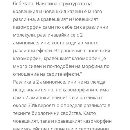
бебетата. Наистина структурата на
кравешкия и човешкия казеин е много
различна, а кравешкият и човешкият
казоморфин сами по себе си са различни
молекули, различавайки се с 2
аминокиселини, което води до много
различни ефекти. В сравнение с човешкия
казоморфин, кравешкият казоморфин „е
много силен и по-подобен на морфина по
отношение на своите ефекти.“
Разлика в 2 аминокиселини не изглежда
нещо значително, но казоморфините имат
само 7 аминокиселини! Тази разлика от
около 30% вероятно определя разликата в
техните биологични свойства. Както
човешкият, така и кравешкият казоморфин
взаимодействат с опиатни и серотонинни