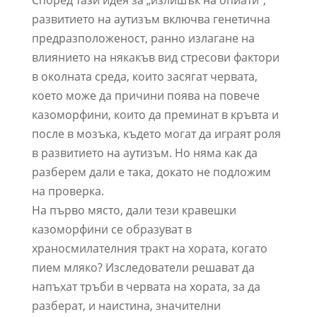
Според тази идея за „излишък на опиати“,
развитието на аутизъм включва генетична
предразположеност, ранно излагане на
влиянието на някакъв вид стресови фактори
в околната среда, които засягат червата,
което може да причини поява на повече
казоморфини, които да преминат в кръвта и
после в мозъка, където могат да играят роля
в развитието на аутизъм. Но няма как да
разберем дали е така, докато не подложим
на проверка.
На първо място, дали тези кравешки
казоморфини се образуват в
храносмилателния тракт на хората, когато
пием мляко? Изследователи решават да
напъхат тръби в червата на хората, за да
разберат, и наистина, значителни