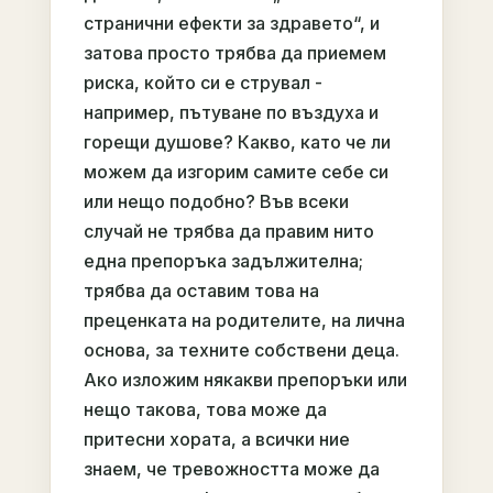
странични ефекти за здравето“, и
затова просто трябва да приемем
риска, който си е струвал -
например, пътуване по въздуха и
горещи душове? Какво, като че ли
можем да изгорим самите себе си
или нещо подобно? Във всеки
случай не трябва да правим нито
една препоръка задължителна;
трябва да оставим това на
преценката на родителите, на лична
основа, за техните собствени деца.
Ако изложим някакви препоръки или
нещо такова, това може да
притесни хората, а всички ние
знаем, че тревожността може да