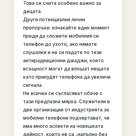
Това се счита особено важно за
децата.
Други потенциални лични
препоръки: изчакайте един момент
преди да сложите мобилния си
телефон до ухото, ако нямате
слушалки и не си падате по тези
антирадиационни джаджи, които
всъщност могат да влошат нещата
като принудят телефона да увеличи
сигнала.
Не всички се съгласяват обаче с
тази предпазна мярка. Служители в
две организации от индустрията за
мобилни телефони подчертават, че
има много аспекти на човешката
дейност, които не са „напълно без