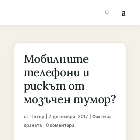
Мобилните
телефони и
рискът от
мозъчен тумор?
от
|
2 декември, 2017
|
Петър
Факти за
|
храната
0 коментара