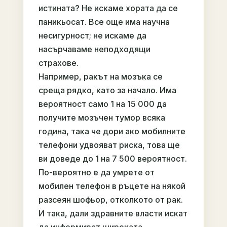
истината? Не искаме хората да се
паникьосат. Все още има научна
несигурност; не искаме да
насърчаваме неподходящи
страхове.
Например, ракът на мозъка се
среща рядко, като за начало. Има
вероятност само 1 на 15 000 да
получите мозъчен тумор всяка
година, така че дори ако мобилните
телефони удвояват риска, това ще
ви доведе до 1 на 7 500 вероятност.
По-вероятно е да умрете от
мобилен телефон в ръцете на някой
разсеян шофьор, отколкото от рак.
И така, дали здравните власти искат
да информират широката