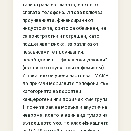
тази страна на главата, на която
слагате телефона. И това включва
проучванията, финансирани от
индустрията, които са обвинени, че
са пристрастни и погрешни, като
подценяват риска, за разлика от
независимите проучвания,
освободени от „финансови условия“
(как ви се струва този евфемизъм).
И така, някои учени настояват МАИР
да прикачи мобилните телефони към
категорията на вероятни
канцерогени или дори чак към група
1, поне за рак на мозъка и акустична
неврома, което е един вид тумор на
вътрешното ухо. Но класификацията
на МАИР за мобилните телефони