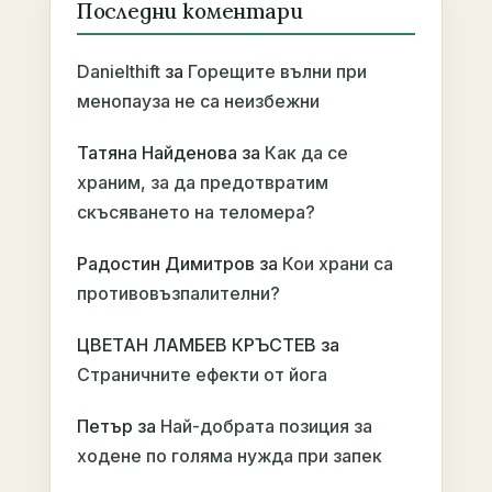
Последни коментари
Danielthift
за
Горещите вълни при
менопауза не са неизбежни
Татяна Найденова
за
Как да се
храним, за да предотвратим
скъсяването на теломера?
Радостин Димитров
за
Кои храни са
противовъзпалителни?
ЦВЕТАН ЛАМБЕВ КРЪСТЕВ
за
Страничните ефекти от йога
Петър
за
Най-добрата позиция за
ходене по голяма нужда при запек