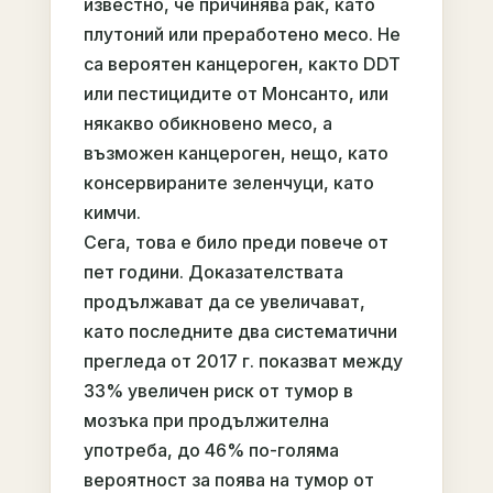
известно, че причинява рак, като
плутоний или преработено месо. Не
са вероятен канцероген, както DDT
или пестицидите от Монсанто, или
някакво обикновено месо, а
възможен канцероген, нещо, като
консервираните зеленчуци, като
кимчи.
Сега, това е било преди повече от
пет години. Доказателствата
продължават да се увеличават,
като последните два систематични
прегледа от 2017 г. показват между
33% увеличен риск от тумор в
мозъка при продължителна
употреба, до 46% по-голяма
вероятност за поява на тумор от