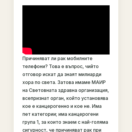
Причиняват ли рак мобилните
телефони? Това е въпрос, чийто
отговор искат да знаят милиарди
хора по света. Затова имаме МАИР
на Световната здравна организация,
всепризнат орган, който установява
кое е канцерогенно и кое не. Има
пет категории; има канцерогени
група 1, за които знаем с най-голяма
сигурност, че причиняват рак при