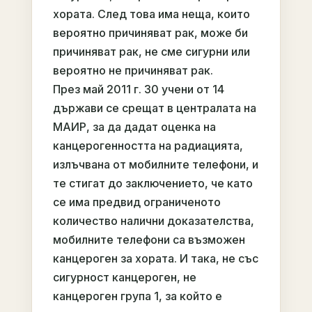
хората. След това има неща, които
вероятно причиняват рак, може би
причиняват рак, не сме сигурни или
вероятно не причиняват рак.
През май 2011 г. 30 учени от 14
държави се срещат в централата на
МАИР, за да дадат оценка на
канцерогенността на радиацията,
излъчвана от мобилните телефони, и
те стигат до заключението, че като
се има предвид ограниченото
количество налични доказателства,
мобилните телефони са възможен
канцероген за хората. И така, не със
сигурност канцероген, не
канцероген група 1, за който е