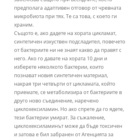
предполага адаптивен отговор от чревната
микробиота при тях. Те са това, с което ги
храним.
Същото е, ако дадете на хората цикламат,
синтетичен изкуствен подсладител, повечето
от бактериите ни не знаят какво да правят с
него. Ако го давате на хората 10 дни и
изберете няколкото бактерии, които
познават новия синтетичен материал,
накрая три четвърти от цикламата, който
приемате, се метаболизира от бактериите в
друго ново съединение, наречено
циклохексиламин. Но ако спрете да го ядете,
тези бактерии умират. За съжаление,
циклохексиламинът може да бъде токсичен
и затова е бил забранен от Агенцията за