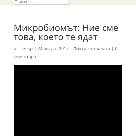
Микробиомът: Ние сме
това, което те ядат
от
Петър
|
24 август, 2017
|
Факти за храната
|
0
коментара