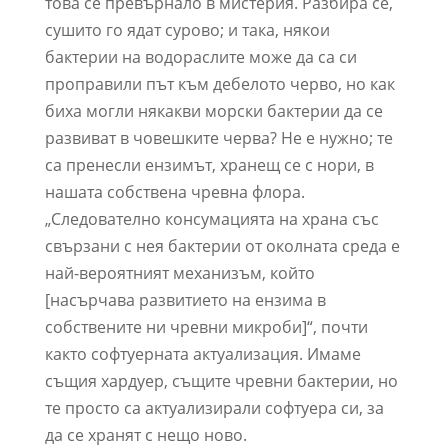
това се превърнало в мистерия. Разбира се,
сушито го ядат сурово; и така, някои
бактерии на водораслите може да са си
проправили път към дебелото черво, но как
биха могли някакви морски бактерии да се
развиват в човешките черва? Не е нужно; те
са пренесли ензимът, хранещ се с нори, в
нашата собствена чревна флора.
„Следователно консумацията на храна със
свързани с нея бактерии от околната среда е
най-вероятният механизъм, който
[насърчава развитието на ензима в
собствените ни чревни микроби]“, почти
както софтуерната актуализация. Имаме
същия хардуер, същите чревни бактерии, но
те просто са актуализирали софтуера си, за
да се хранят с нещо ново.