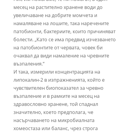
месец на растително хранене води до
увеличаване на добрите момчета и
намаляване на лошите, така наречените
патобионти, бактериите, които причиняват
болести. „Като се има предвид изчезването
на патобионтите от червата, човек би
очаквал да види намаление на чревните
възпаления.“
И така, измерили концентрацията на
липокалин-2 в изпражненията, който е
чувствителен биопоказател за чревно
възпаление и в рамките на месец на
здравословно хранене, той спаднал
значително, което предполага, че
насърчаването на микробиалната
хомеостаза или баланс, чрез строга