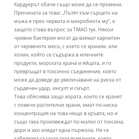
Хардуерът обаче също може да се промени.
Причината за това: „Пътят към сърцето на
мъжа е през червата и микробиота му“, е
защото става въпрос за TMAO тук. Някои
чревни бактерии могат да вземат карнитин
от червеното месо, с което се храним, или
холин, който се съдържа в млечните
продукти, морската храна и яйцата, и го
превръщат в токсично съединение, което
може да доведе до увеличаване на риска от
сърдечен удар, инсулт и смърт.
Това обяснява защо хората, които се хранят
с повече растителни храни, имат по-ниска
концентрация на това нещо в кръвта, но и
също така произвеждат по-малко от токсина,
дори и ако изядат една пържола. Не се
забелязва същото при всеядните, което