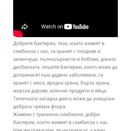
Добрите бактерии, тези, които живеят в
симбиоза с нас, се хранят с плодове и
зеленчуци, пълнозърнести и бобови, докато
дисбиозата, лошите бактерии, които може да
допринасят към дадено заболяване, се
хранят с месо, вредна храна, бърза храна,
морски дарове, млечни продукти и яйца.
Типичната западна диета може да унищожи
добрата чревна флора.
Живеем с трилиони симбиони, добри
бактерии, които живеят в симбиоза с нас.
Ние им помагаме, те ни помагат, а един