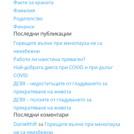
Факти за храната
Фамилия
Родителство
Финанси
Последни публикации
Горещите вълни при менопауза не са
неизбежни
Работи ли наистина преваген?
Най-добрата диета при COVID и при дълъг
COVID
ДСВХ – недостатъците от гладуването за
прекратяване на живота
ДСВХ – ползите от гладуването за
прекратяване на живота
Последни коментари
Danielthift
за
Горещите вълни при менопауза
не са неизбежни