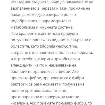
вегетарианска диета, води до намаляване на
възпалението в червата и тази промяна на
баланса може да е изиграло роля в
подобряване на параметрите на
метаболизма и имунната система.
При хранене с животински продукти
получавате растеж на видовете, свързани с
болестите, като bilophila wadworthia,
свързани с възпалителна болест на червата,
и A. putredinis, открити при абсцеси и
апендицити, както и намаляване на
бактериите, хранещи се с фибри. Ако
приемате фибри, хранещите се с фибри
бактерии се размножават и получаваме
повече противовъзпалителни,
противоракови късоверижни мастни
киселини. Ако приемате по-малко фибри, то