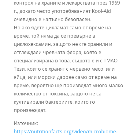
контрол на храните и лекарствата през 1969
г., докато често употребяваният Kool-Aid
очевидно е напълно безопасен.
Но ако ядете цикламат само от време на
време, той няма да се превърне в
циклохексамин, защото не сте хранили и
отглеждали чревната флора, която е
специализирана в това, същото е и с TMAO.
Тези, които се хранят с червено месо, или
яйца, или морски дарове само от време на
време, вероятно ще произведат много малко
количество от токсина, защото не са
култивирали бактериите, които го
произвеждат.
Източник:
https://nutritionfacts.org/video/microbiome-