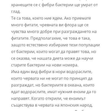
хранещите се с фибри бактерии ще умрат от
глад.
Те са това, което ние ядем. Ако приемате
много фитати, чревната ви флора ще се
чувства много добре при разграждането на
фитатите. Предполагахме, че това е така,
защото естествено избираме тези популации
от бактерии, които могат да правят това, но
се оказва, че нашата диета може да научи
старите бактерии на нови номера.
Има един вид фибри в нори водораслите,
които червата ни не могат по принцип да
разграждат, но бактериите в океана, които
ядат водораслите, имат нужния ензим да го
направят. Когато открили, че ензимът
съществува в червата на японския народ,