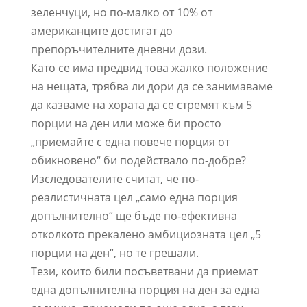
зеленчуци, но по-малко от 10% от
американците достигат до
препоръчителните дневни дози.
Като се има предвид това жалко положение
на нещата, трябва ли дори да се занимаваме
да казваме на хората да се стремят към 5
порции на ден или може би просто
„приемайте с една повече порция от
обикновено“ би подействало по-добре?
Изследователите считат, че по-
реалистичната цел „само една порция
допълнително“ ще бъде по-ефективна
отколкото прекалено амбициозната цел „5
порции на ден“, но те грешали.
Тези, които били посъветвани да приемат
една допълнителна порция на ден за една