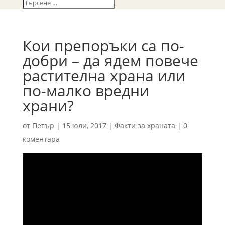
Кои препоръки са по-
добри – да ядем повече
растителна храна или
по-малко вредни
храни?
от
Петър
|
15 юли, 2017
|
Факти за храната
|
0
коментара