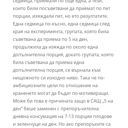
седмица, приемали по още една, а тези,
които били посъветвани да приемат по пет
порции, изяждали пет, но ето резултатите.
Една седмица по-късно, една седмица след
края на експеримента, групата, която била
съветвана да приема по 5 на ден,
продължила да изяжда по около една
допълнителна порция, докато групата, която
била съветвана да приема една
допълнителна порция, се върнала към
нищожното си изходно ниво. Така че по-
амбициозните цели по отношение на
храненето могат да бъдат по-мотивиращи.
Може би това е причината защо в САЩ „5 на
ден“ беше заменен с препоръчителна
дневна консумация на 7-13 порции плодове
и зеленчуци на ден. Но ако препоръките са