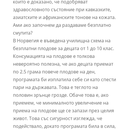
които е доказано, че подобряват
здравословното състояние при кавказките,
азиатските и африканските тонове на кожата.
Ами ако започнем да раздаваме безплатно
смутита?
В Норвегия е въведена училищна схема на
безплатни плодове за децата от 1 до 10 клас.
Консумацията на плодове е толкова
невероятно полезна, че ако децата приемат
по 2.5 грама повече плодове на ден,
програмата би изплатила себе си като спести
пари на държавата. Това е теглото на
половин зрънце грозде. Обаче това е, ако
приемем, че минималното увеличение на
приема на плодове ще се запази през целия
живот. Това със сигурност изглежда, че
подействало, докато програмата била в сила,