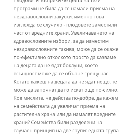
плодове. И въпреки че целта на тези
програми не била да се намали приема на
нездравословни закуски, именно това
изглежда се случило - плодовете заместили
част от вредните храни. Увеличаването на
здравословните избори, за да изместим
нездравословните такива, може да се окаже
по-ефективно отколкото просто да казваме
на децата да не ядат боклуци, което
всъщност може да се обърне срещу нас.
Когато кажеш на децата да не ядат нещо, те
може да започнат да го искат още по-силно.
Кое мислите, че действа по-добре, да кажем
на семействата да увеличат приема на
растителна храна или да намалят вредните
храни? Семейства били разделени на
случаен принцип на две групи: едната група