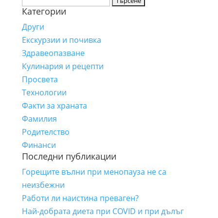
Категории
за:
Други
Екскурзии и почивка
Здравеопазване
Кулинария и рецепти
Просвета
Технологии
Факти за храната
Фамилия
Родителство
Финанси
Последни публикации
Горещите вълни при менопауза не са
неизбежни
Работи ли наистина преваген?
Най-добрата диета при COVID и при дълъг