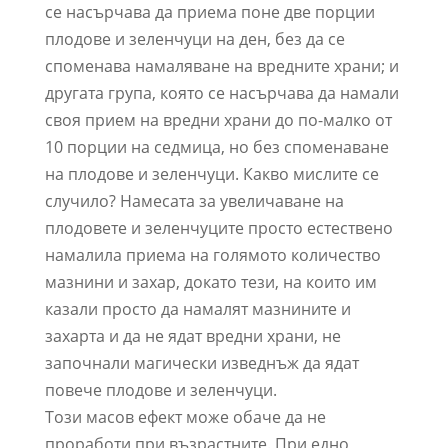
се насърчава да приема поне две порции
плодове и зеленчуци на ден, без да се
споменава намаляване на вредните храни; и
другата група, която се насърчава да намали
своя прием на вредни храни до по-малко от
10 порции на седмица, но без споменаване
на плодове и зеленчуци. Какво мислите се
случило? Намесата за увеличаване на
плодовете и зеленчуците просто естествено
намалила приема на голямото количество
мазнини и захар, докато тези, на които им
казали просто да намалят мазнините и
захарта и да не ядат вредни храни, не
започнали магически изведнъж да ядат
повече плодове и зеленчуци.
Този масов ефект може обаче да не
проработи при възрастните. При едно