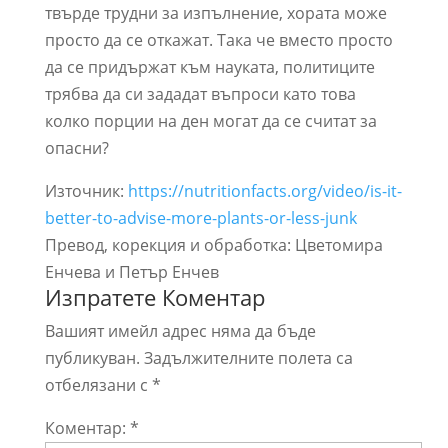
твърде трудни за изпълнение, хората може
просто да се откажат. Така че вместо просто
да се придържат към науката, политиците
трябва да си зададат въпроси като това
колко порции на ден могат да се считат за
опасни?
Източник:
https://nutritionfacts.org/video/is-it-
better-to-advise-more-plants-or-less-junk
Превод, корекция и обработка: Цветомира
Енчева и Петър Енчев
Изпратете Коментар
Вашият имейл адрес няма да бъде
публикуван.
Задължителните полета са
отбелязани с
*
Коментар:
*