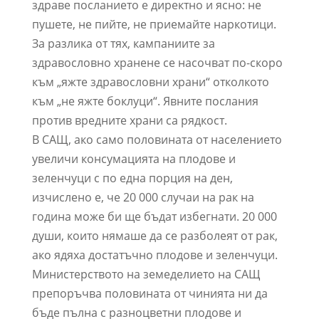
здраве посланието е директно и ясно: не
пушете, не пийте, не приемайте наркотици.
За разлика от тях, кампаниите за
здравословно хранене се насочват по-скоро
към „яжте здравословни храни“ отколкото
към „не яжте боклуци“. Явните послания
против вредните храни са рядкост.
В САЩ, ако само половината от населението
увеличи консумацията на плодове и
зеленчуци с по една порция на ден,
изчислено е, че 20 000 случаи на рак на
година може би ще бъдат избегнати. 20 000
души, които нямаше да се разболеят от рак,
ако ядяха достатъчно плодове и зеленчуци.
Министерството на земеделието на САЩ
препоръчва половината от чинията ни да
бъде пълна с разноцветни плодове и