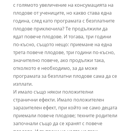
с голямото увеличение на консумацията на
плодове от учениците, но какво става една
година, след като програмата с безплатните
плодове приключила? Те продължили да
ядат повече плодове. И тогава, три години
по-късно, същото нещо: приемане на една
трета повече плодове, три години по-късно,
значително повече, ако продължи така,
отколкото е необходимо, за да може
програмата за безплатни плодове сама да се
изплати.
И имало също някои положителни
странични ефекти. Имало положителен
заразителен ефект, при който не само децата
приемали повече плодове; техните родители
започнали също да се хранят с повече