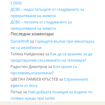
COVID
ДСВХ – недостатъците от гладуването за
прекратяване на живота
ДСВХ – ползите от гладуването за
прекратяване на живота
Последни коментари
Danielthift
за
Горещите вълни при менопауза
не са неизбежни
Татяна Найденова
за
Как да се храним, за да
предотвратим скъсяването на теломера?
Радостин Димитров
за
Кои храни са
противовъзпалителни?
ЦВЕТАН ЛАМБЕВ КРЪСТЕВ
за
Страничните
ефекти от йога
Петър
за
Най-добрата позиция за ходене по
голяма нужда при запек