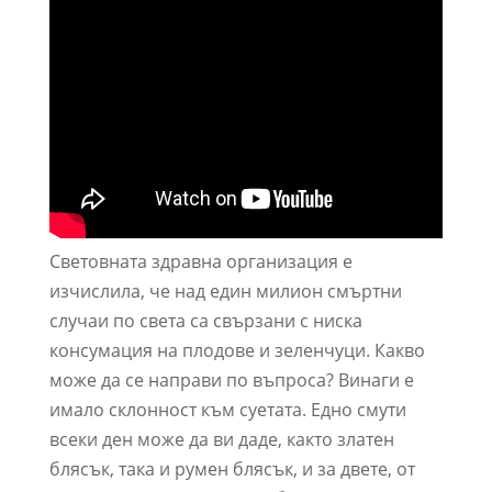
Световната здравна организация е
изчислила, че над един милион смъртни
случаи по света са свързани с ниска
консумация на плодове и зеленчуци. Какво
може да се направи по въпроса? Винаги е
имало склонност към суетата. Едно смути
всеки ден може да ви даде, както златен
блясък, така и румен блясък, и за двете, от