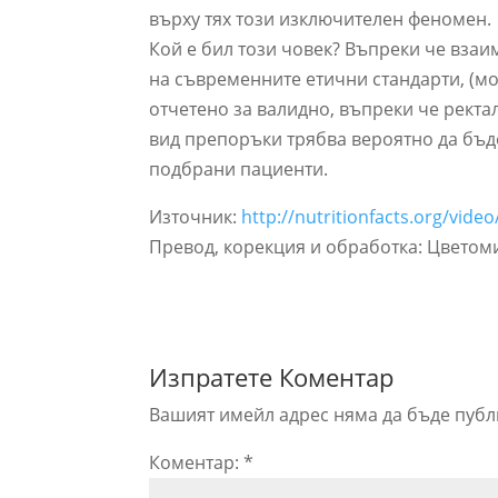
върху тях този изключителен феномен.
Кой е бил този човек? Въпреки че вза
на съвременните етични стандарти, (мо
отчетено за валидно, въпреки че ректа
вид препоръки трябва вероятно да бъде
подбрани пациенти.
Източник:
http://nutritionfacts.org/vide
Превод, корекция и обработка: Цветом
Изпратете Коментар
Вашият имейл адрес няма да бъде публ
Коментар:
*