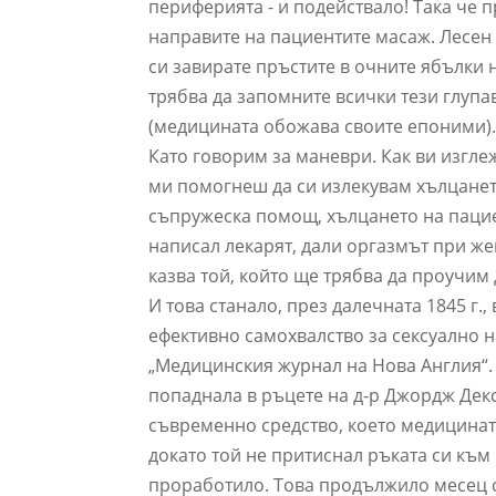
периферията - и подействало! Така че п
направите на пациентите масаж. Лесен 
си завирате пръстите в очните ябълки н
трябва да запомните всички тези глуп
(медицината обожава своите епоними)
Като говорим за маневри. Как ви изглеж
ми помогнеш да си излекувам хълцанет
съпружеска помощ, хълцането на пациен
написал лекарят, дали оргазмът при ж
казва той, който ще трябва да проучи
И това станало, през далечната 1845 г.
ефективно самохвалство за сексуално н
„Медицинския журнал на Нова Англия“.
попаднала в ръцете на д-р Джордж Дек
съвременно средство, което медицинат
докато той не притиснал ръката си към
проработило. Това продължило месец сл