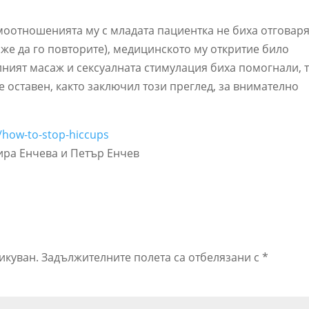
имоотношенията му с младата пациентка не биха отговар
же да го повторите), медицинското му откритие било
лният масаж и сексуалната стимулация биха помогнали, 
 оставен, както заключил този преглед, за внимателно
o/how-to-stop-hiccups
ира Енчева и Петър Енчев
икуван.
Задължителните полета са отбелязани с
*