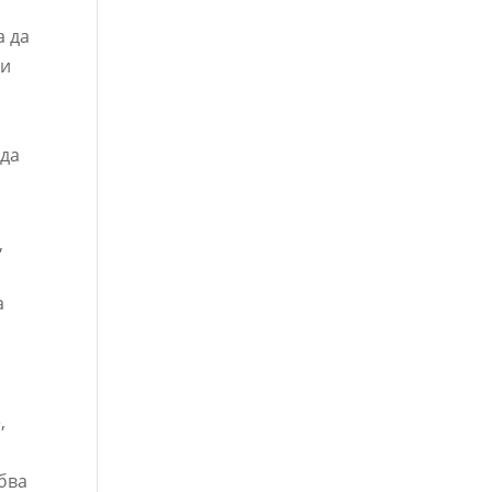
а да
 и
 да
,
а
,
обва