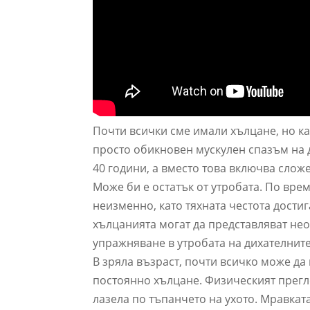
Почти всички сме имали хълцане, но ка
просто обикновен мускулен спазъм на
40 години, а вместо това включва сло
Може би е остатък от утробата. По вр
неизменно, като тяхната честота достиг
хълцанията могат да представляват не
упражняване в утробата на дихателните
В зряла възраст, почти всичко може да
постоянно хълцане. Физическият прегле
лазела по тъпанчето на ухото. Мравкат