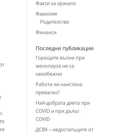
Факти за храната
Фамилия
Родителство
Финанси
Последни публикации
Горещите вълни при
от
менопауза не са
неизбежни
Работи ли наистина
е
преваген?
л
Най-добрата диета при
COVID и при дълъг
 с
COVID
то
ма
ДСВХ – недостатъците от