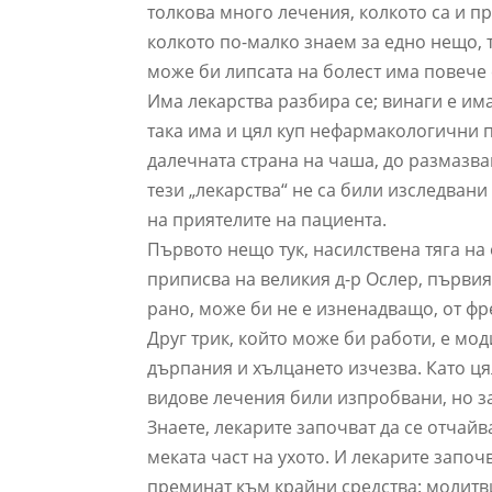
толкова много лечения, колкото са и п
колкото по-малко знаем за едно нещо, 
може би липсата на болест има повече
Има лекарства разбира се; винаги е им
така има и цял куп нефармакологични п
далечната страна на чаша, до размазва
тези „лекарства“ не са били изследван
на приятелите на пациента.
Първото нещо тук, насилствена тяга на 
приписва на великия д-р Ослер, първия
рано, може би не е изненадващо, от фр
Друг трик, който може би работи, е мо
дърпания и хълцането изчезва. Като ця
видове лечения били изпробвани, но за
Знаете, лекарите започват да се отчайв
меката част на ухото. И лекарите започв
преминат към крайни средства: молитв