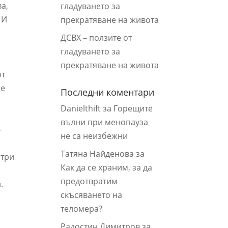
а,
гладуването за
 И
прекратяване на живота
ДСВХ – ползите от
гладуването за
прекратяване на живота
от
ие
Последни коментари
Danielthift
за
Горещите
вълни при менопауза
-
не са неизбежни
Татяна Найденова
за
 три
Как да се храним, за да
предотвратим
.
скъсяването на
а
теломера?
Радостин Димитров
за