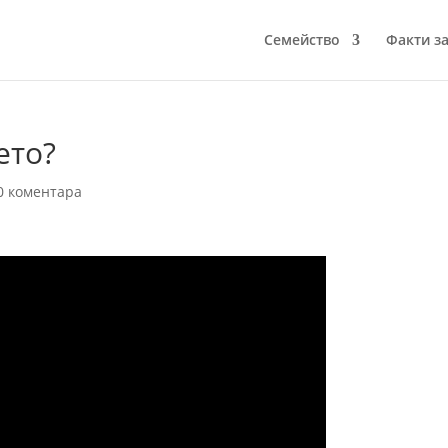
Семейство
Факти за
ето?
0 коментара