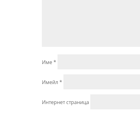
Име
*
Имейл
*
Интернет страница