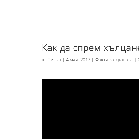
Как да спрем хълцан
от
Петър
|
4 май, 2017
|
Факти за храната
|