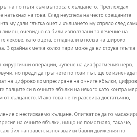
 тръгна по пътя към въпроса с хълцането. Преглеждах
е натъкнах на това. След неуспеха на често срещаните
нта му дали глътка оцет и хълцането му спряло след сам
 и лимон, очевидно са били използвани за лечение на
те лекове, като оцета, отпаднали в полза на широко
а. В крайна сметка колко пари може да ви струва глътка
и хирургични операции, чупене на диафрагмения нерв,
звучи, но преди да тръгнете по този път, ще се изненада
рат на цифрово компресиране на очните ябълки, цифров
ате палците си в очните ябълки на някого като контра мя
 от хълцането. И ако това не ги разсейва достатъчно,
ление с нестихваемо хълцане. Опитват се да го масажир
пресия на очните ябълки, нищо не помогнало, така че,
асаж бил направен, използвайки бавни движения по