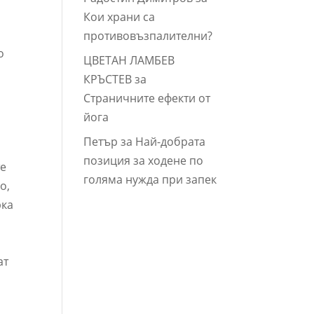
Кои храни са
противовъзпалителни?
о
ЦВЕТАН ЛАМБЕВ
КРЪСТЕВ
за
Страничните ефекти от
йога
Петър
за
Най-добрата
позиция за ходене по
те
голяма нужда при запек
о,
рка
ат