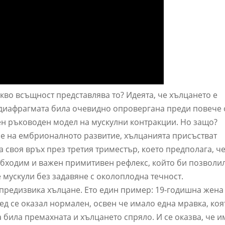
кво всъщност представлява то? Идеята, че хълцането е
 диафрагмата била очевидно опровергана преди повече 
жен ръководен модел на мускулни контракции. Но защо?
еме на ембрионалното развитие, хълцанията присъстват
а своя връх през третия триместър, което предполага, ч
обходим и важен примитивен рефлекс, който би позволи
 мускули без задавяне с околоплодна течност.
 предизвика хълцане. Ето един пример: 19-годишна жена
д се оказал нормален, освен че имало една мравка, коя
а била премахната и хълцането спряло. И се оказва, че и