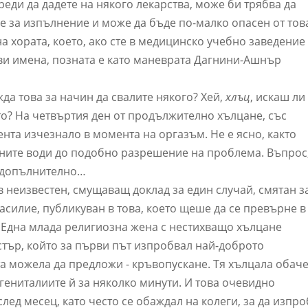
реди да дадете на някого лекарства, може би трябва да
е за изпълнение и може да бъде по-малко опасен от тов
а хората, което, ако сте в медицинско учебно заведение
ави имена, позната е като маневрата Дагнини-Ашнър
.
да това за начин да свалите някого? Хей,
хлъц
, искаш ли
о? На четвъртия ден от продължително хълцане, със
та изчезнало в момента на оргазъм. Не е ясно, както
ените води до подобно разрешение на проблема. Въпрос
м допълнително…
, в неизвестен, смущаващ доклад за един случай, смятан з
асилие, публикуван в това, което щеше да се превърне в
 Една млада религиозна жена с нестихващо хълцане
стър, който за първи път изпробвал най-доброто
а можела да предложи - кръвопускане. Тя хълцала обаче
 гениталиите й за няколко минути. И това очевидно
ед месец, като често се обаждал на колеги, за да изпр