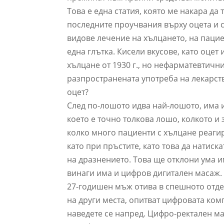
Това е една статия, която ме накара да
последните проучвания върху оцета и с
видове лечение на хълцането, на пацие
една глътка. Кисели вкусове, като оцет
хълцане от 1930 г., но нефарматевтични
разпространената употреба на лекарств
оцет?
След по-лошото идва най-лошото, има 
което е точно толкова лошо, колкото и 
колко много пациенти с хълцане реаги
като при пръстите, като това да натиск
на дразнението. Това ще отклони ума им
винаги има и цифров дигитален масаж.
27-годишен мъж отива в спешното отде
на други места, опитват цифровата ком
наведете се напред. Цифро-ректален м