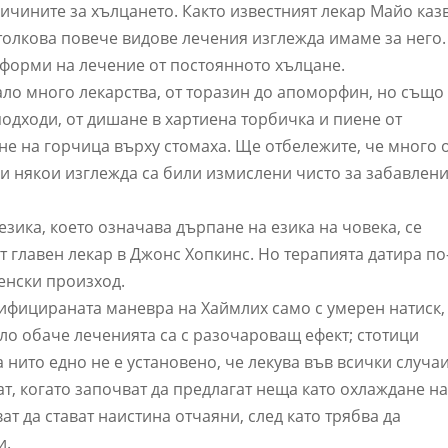
ричините за хълцането. Както известният лекар Майо казв
толкова повече видове лечения изглежда имаме за него.
 форми на лечение от постоянното хълцане.
ало много лекарства, от торазин до апоморфин, но също
одходи, от дишане в хартиена торбичка и пиене от
не на горчица върху стомаха. Ще отбележите, че много 
и и някои изглежда са били измислени чисто за забавлен
езика, което означава дърпане на езика на човека, се
т главен лекар в Джонс Хопкинс. Но терапията датира по
енски произход.
дифицираната маневра на Хаймлих само с умерен натиск,
ло обаче леченията са с разочароващ ефект; стотици
 нито едно не е установено, че лекува във всички случаи
ат, когато започват да предлагат неща като охлаждане н
ат да стават наистина отчаяни, след като трябва да
и.