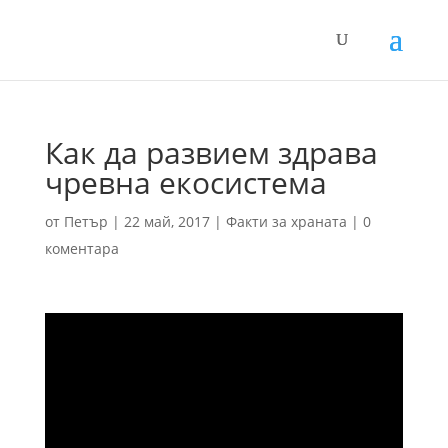
Как да развием здрава
чревна екосистема
от
Петър
|
22 май, 2017
|
Факти за храната
|
0
коментара