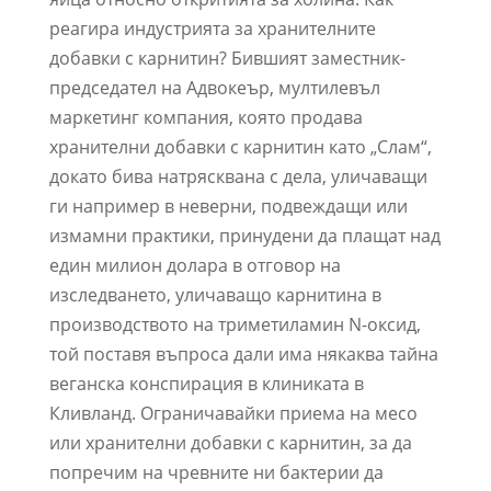
реагира индустрията за хранителните
добавки с карнитин? Бившият заместник-
председател на Адвокеър, мултилевъл
маркетинг компания, която продава
хранителни добавки с карнитин като „Слам“,
докато бива натрясквана с дела, уличаващи
ги например в неверни, подвеждащи или
измамни практики, принудени да плащат над
един милион долара в отговор на
изследването, уличаващо карнитина в
производството на триметиламин N-оксид,
той поставя въпроса дали има някаква тайна
веганска конспирация в клиниката в
Кливланд. Ограничавайки приема на месо
или хранителни добавки с карнитин, за да
попречим на чревните ни бактерии да