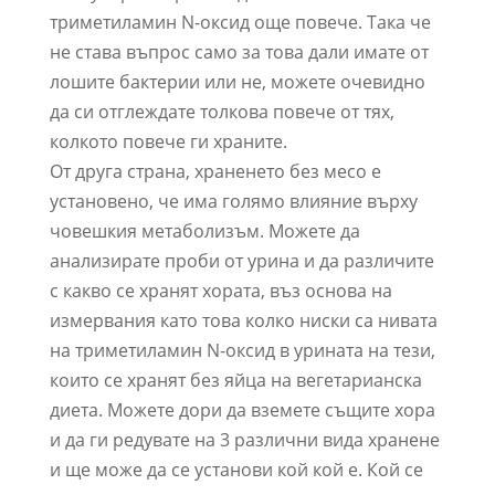
триметиламин N-оксид още повече. Така че
не става въпрос само за това дали имате от
лошите бактерии или не, можете очевидно
да си отглеждате толкова повече от тях,
колкото повече ги храните.
От друга страна, храненето без месо е
установено, че има голямо влияние върху
човешкия метаболизъм. Можете да
анализирате проби от урина и да различите
с какво се хранят хората, въз основа на
измервания като това колко ниски са нивата
на триметиламин N-оксид в урината на тези,
които се хранят без яйца на вегетарианска
диета. Можете дори да вземете същите хора
и да ги редувате на 3 различни вида хранене
и ще може да се установи кой кой е. Кой се