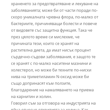
храненето за предотвратяване и лекуване на
заболяванията; може би от части поради по-
скоро уникалната чревна флора, по-малко от
бактериите, причиняващи болести и повече
от видовете със защитна функция. Така че
през цялото време си мислехме, че
причината тези, които се хранят на
растителна диета, да имат нисък процент
сърдечно-съдови заболявания, е защото те
се хранят с по-малко наситени мазнини и
холестерол, но може би техните по-ниски
нива на триметиламин N-оксид може би
също допринасят към ползите,
благодарение на намаляването на приема
на карнитин и холин.
Говорил съм за отговора на индустрията на
яйца относно откритията за холина. Как