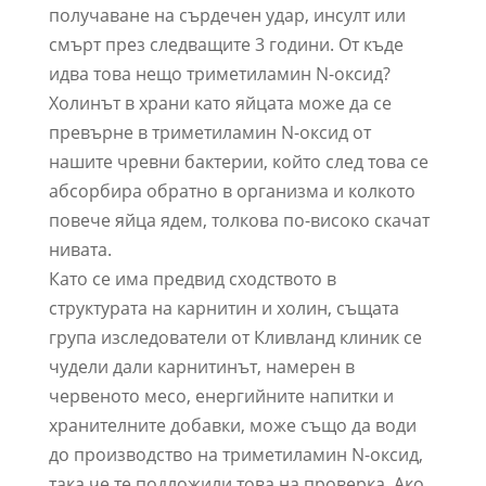
получаване на сърдечен удар, инсулт или
смърт през следващите 3 години. От къде
идва това нещо триметиламин N-оксид?
Холинът в храни като яйцата може да се
превърне в триметиламин N-оксид от
нашите чревни бактерии, който след това се
абсорбира обратно в организма и колкото
повече яйца ядем, толкова по-високо скачат
нивата.
Като се има предвид сходството в
структурата на карнитин и холин, същата
група изследователи от Кливланд клиник се
чудели дали карнитинът, намерен в
червеното месо, енергийните напитки и
хранителните добавки, може също да води
до производство на триметиламин N-оксид,
така че те подложили това на проверка. Ако