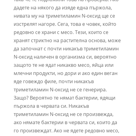
дадете на някого да изяде една пържола,
нивата му на триметиламин N-оксид ще се
изстрелят нагоре. Сега, това е човек, който
редовно се храни с месо. Тези, които се
хранят стриктно на растителна основа, може
да започнат с почти никакъв триметиламин
N-оксид наличен в организма си, вероятно
защото те не ядат никакво месо, яйца или
млечни продукти, но дори и ако един веган
яде говеждо филе, почти никакъв
триметиламин N-оксид не се генерира.
Защо? Вероятно те нямат бактерии, ядящи
пържола в червата си. Никакъв
триметиламин N-оксид не се произвежда,
ако нямате бактерии в червата си, които да
го произвеждат. Ако не ядете редовно месо,