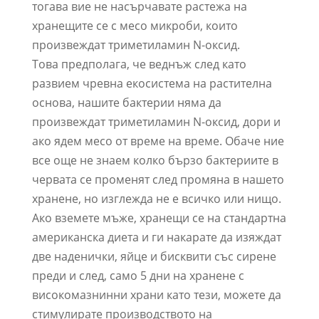
тогава вие не насърчавате растежа на
хранещите се с месо микроби, които
произвеждат триметиламин N-оксид.
Това предполага, че веднъж след като
развием чревна екосистема на растителна
основа, нашите бактерии няма да
произвеждат триметиламин N-оксид, дори и
ако ядем месо от време на време. Обаче ние
все още не знаем колко бързо бактериите в
червата се променят след промяна в нашето
хранене, но изглежда не е всичко или нищо.
Ако вземете мъже, хранещи се на стандартна
американска диета и ги накарате да изяждат
две наденички, яйце и бисквити със сирене
преди и след, само 5 дни на хранене с
високомазнинни храни като тези, можете да
стимулирате производството на