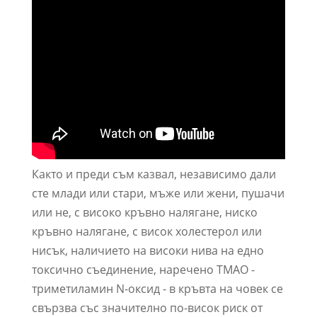
Както и преди съм казвал, независимо дали
сте млади или стари, мъже или жени, пушачи
или не, с високо кръвно налягане, ниско
кръвно налягане, с висок холестерол или
нисък, наличието на високи нива на едно
токсично съединение, наречено TMAO -
триметиламин N-оксид - в кръвта на човек се
свързва със значително по-висок риск от