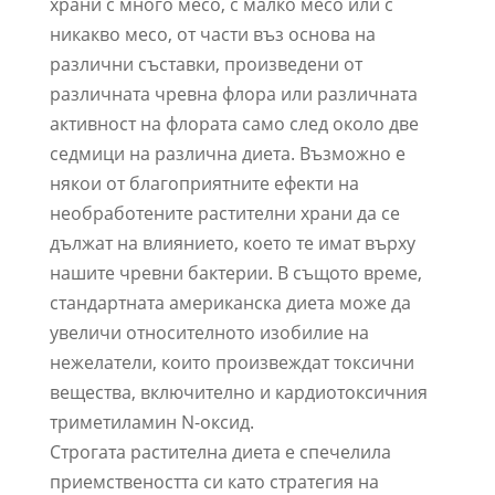
храни с много месо, с малко месо или с
никакво месо, от части въз основа на
различни съставки, произведени от
различната чревна флора или различната
активност на флората само след около две
седмици на различна диета. Възможно е
някои от благоприятните ефекти на
необработените растителни храни да се
дължат на влиянието, което те имат върху
нашите чревни бактерии. В същото време,
стандартната американска диета може да
увеличи относителното изобилие на
нежелатели, които произвеждат токсични
вещества, включително и кардиотоксичния
триметиламин N-оксид.
Строгата растителна диета е спечелила
приемствеността си като стратегия на