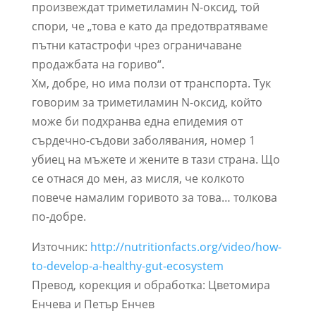
произвеждат триметиламин N-оксид, той
спори, че „това е като да предотвратяваме
пътни катастрофи чрез ограничаване
продажбата на гориво“.
Хм, добре, но има ползи от транспорта. Тук
говорим за триметиламин N-оксид, който
може би подхранва една епидемия от
сърдечно-съдови заболявания, номер 1
убиец на мъжете и жените в тази страна. Що
се отнася до мен, аз мисля, че колкото
повече намалим горивото за това… толкова
по-добре.
Източник:
http://nutritionfacts.org/video/how-
to-develop-a-healthy-gut-ecosystem
Превод, корекция и обработка: Цветомира
Енчева и Петър Енчев