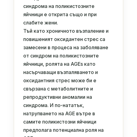
синдрома на поликистозните
яйчници е открита също и при
слабите жени.
Тъй като хроничното възпаление и
повишеният оксидантен стрес са
замесени в процеса на заболяване
от синдром на поликистозните
яйчници, ролята на AGEs като
насърчаващи възпаляването и
оксидантния стрес може би е
свързана с метаболитните и
репродуктивни аномалии на
синдрома. И по-нататък,
натрупването на AGE вътре в
самите поликистозни яйчници
предполага потенциална роля на