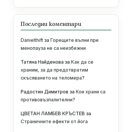
Последни коментари
Danielthift
за
Горещите вълни при
менопауза не са неизбежни
Татяна Найденова
за
Как да се
храним, за да предотвратим
скъсяването на теломера?
Радостин Димитров
за
Кои храни са
противовъзпалителни?
ЦВЕТАН ЛАМБЕВ КРЪСТЕВ
за
Страничните ефекти от йога