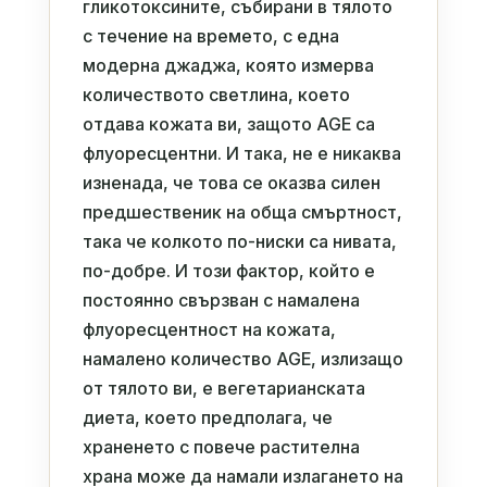
гликотоксините, събирани в тялото
с течение на времето, с една
модерна джаджа, която измерва
количеството светлина, което
отдава кожата ви, защото AGE са
флуоресцентни. И така, не е никаква
изненада, че това се оказва силен
предшественик на обща смъртност,
така че колкото по-ниски са нивата,
по-добре. И този фактор, който е
постоянно свързван с намалена
флуоресцентност на кожата,
намалено количество AGE, излизащо
от тялото ви, е вегетарианската
диета, което предполага, че
храненето с повече растителна
храна може да намали излагането на