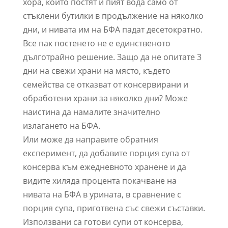
хора, които постят и пият вода само от
стъклени бутилки в продължение на няколко
дни, и нивата им на БФА падат десетократно.
Все пак постенето не е единственото
дълготрайно решение. Защо да не опитате 3
дни на свежи храни на място, където
семейства се отказват от консервирани и
обработени храни за няколко дни? Може
наистина да намалите значително
излагането на БФА.
Или може да направите обратния
експеримент, да добавите порция супа от
консерва към ежедневното хранене и да
видите хиляда процента покачване на
нивата на БФА в урината, в сравнение с
порция супа, приготвена със свежи съставки.
Използвани са готови супи от консерва,