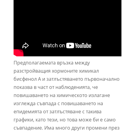
Предполагаемата връзка между
разстройващия хормоните химикал
бисфенол А и затлъстяването първоначално
показва в част от наблюденията, че
повишаването на химическото излагане
изглежда съвпада с повишаването на
епидемията от затлъстяване с такива
графики, като тези, но това може би е само
съвпадение. Има много други промени през