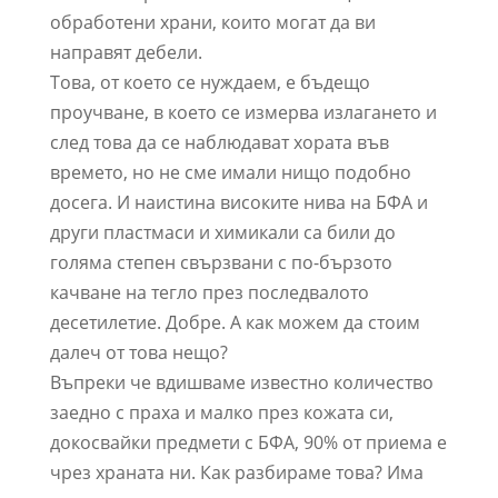
обработени храни, които могат да ви
направят дебели.
Това, от което се нуждаем, е бъдещо
проучване, в което се измерва излагането и
след това да се наблюдават хората във
времето, но не сме имали нищо подобно
досега. И наистина високите нива на БФА и
други пластмаси и химикали са били до
голяма степен свързвани с по-бързото
качване на тегло през последвалото
десетилетие. Добре. А как можем да стоим
далеч от това нещо?
Въпреки че вдишваме известно количество
заедно с праха и малко през кожата си,
докосвайки предмети с БФА, 90% от приема е
чрез храната ни. Как разбираме това? Има