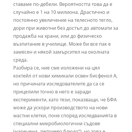
ставаме по-дебели. Вероятността това да е
случайно е 1 на 10 милиона. Драстично и
постоянно увеличение на телесното тегло,
дори при животни без достъп до автомати за
продажба на храни, или до физическо
възпитание в училище. Може би все пак е
замесен и някой замърсител на околната
среда.
Разбира се, ние сме изложени на цял
коктейл от нови химикали освен бисфенол А,
но причината изследователите да са се
прицелили точно в него е заради
експерименти, като тези, показващи, че БФА
може да ускори производството на нови
мастни клетки, поне според изследванията в
специални микробиологични съдове
(наречени „петриево блюдо“), но това е