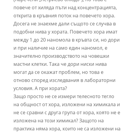
повече от хиляда пъти над концентрацията,
открита в кръвния поток на повечето хора.
Досега не знаехме дали същото се случва в
подобни нива у хората. Повечето хора имат
между 1 до 20 наномола в кръвта си, но дори
и при наличие на само един наномол, е
значително производството на човешки
мастни клетки. Така че дори ниски нива
могат да се окажат проблем, но това е
отново според изследвания в лабораторни
условия. А при хората?
Защо просто не се измери телесното тегло
на общност от хора, изложени на химикала и
не се сравни с друга група от хора, която не е
изложена на този химикал? Защото на
практика няма хора, които не са изложени на