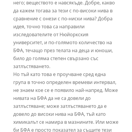
него; веществото е навсякъде. Добре, какво
да кажем тогава за тези с по-високи нива в
сравнение с онези с по-ниски нива? Добра
идея, точно това са направили
изследователите от Нюйоркския
университет, и по-голямото количество на
БФА, течащо през телата на деца и юноши,
било до голяма степен свързано със
затлъстяването.
Но тъй като това е проучване сред една
група в точно определен времеви интервал,
не знаем кое се е появило най-напред. Може
нивата на БФА да не са довели до
затлъстяване; може затлъстяването да е
довело до високи нива на БФА, тъй като
химикалът се намира в мазнините. Или може
би БФА е просто показател за същите тези