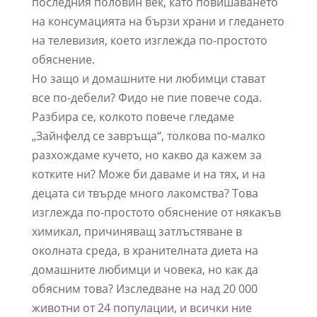
последния половин век, като повишаването
на консумацията на бързи храни и гледането
на телевизия, което изглежда по-простото
обяснение.
Но защо и домашните ни любимци стават
все по-дебели? Фидо не пие повече сода.
Разбира се, колкото повече гледаме
„Зайнфелд се завръща“, толкова по-малко
разхождаме кучето, но какво да кажем за
котките ни? Може би даваме и на тях, и на
децата си твърде много лакомства? Това
изглежда по-простото обяснение от някакъв
химикал, причиняващ затлъстяване в
околната среда, в хранителната диета на
домашните любимци и човека, но как да
обясним това? Изследване на над 20 000
животни от 24 популации, и всички ние