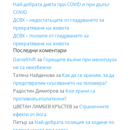
Най-добрата диета при COVID и при дълъг
COVID
ДСВХ – недостатъците от гладуването за
прекратяване на живота
ДСВХ – ползите от гладуването за
прекратяване на живота
Последни коментари
Danielthift
за
Горещите вълни при менопауза
не са неизбежни
Татяна Найденова
за
Как да се храним, за да
предотвратим скъсяването на теломера?
Радостин Димитров
за
Кои храни са
противовъзпалителни?
ЦВЕТАН ЛАМБЕВ КРЪСТЕВ
за
Страничните
ефекти от йога
Петър
за
Най-добрата позиция за ходене по