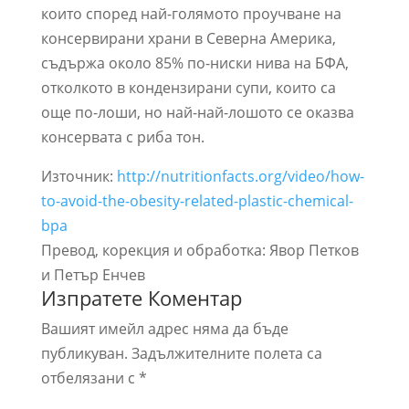
които според най-голямото проучване на
консервирани храни в Северна Америка,
съдържа около 85% по-ниски нива на БФА,
отколкото в кондензирани супи, които са
още по-лоши, но най-най-лошото се оказва
консервата с риба тон.
Източник:
http://nutritionfacts.org/video/how-
to-avoid-the-obesity-related-plastic-chemical-
bpa
Превод, корекция и обработка: Явор Петков
и Петър Енчев
Изпратете Коментар
Вашият имейл адрес няма да бъде
публикуван.
Задължителните полета са
отбелязани с
*