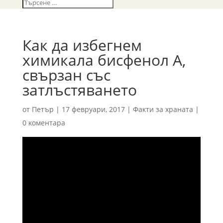
Как да избегнем
химикала бисфенол А,
свързан със
затлъстяването
от
Петър
|
17 февруари, 2017
|
Факти за храната
|
0 коментара