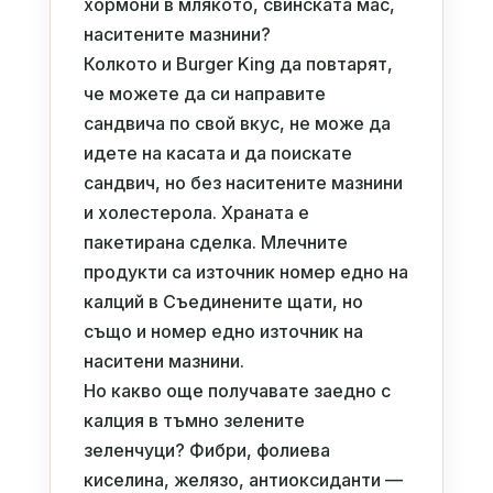
хормони в млякото, свинската мас,
наситените мазнини?
Колкото и Burger King да повтарят,
че можете да си направите
сандвича по свой вкус, не може да
идете на касата и да поискате
сандвич, но без наситените мазнини
и холестерола. Храната е
пакетирана сделка. Млечните
продукти са източник номер едно на
калций в Съединените щати, но
също и номер едно източник на
наситени мазнини.
Но какво още получавате заедно с
калция в тъмно зелените
зеленчуци? Фибри, фолиева
киселина, желязо, антиоксиданти —