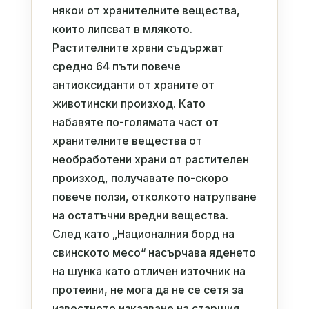
някои от хранителните вещества,
които липсват в млякото.
Растителните храни съдържат
средно 64 пъти повече
антиоксиданти от храните от
животински произход. Като
набавяте по-голямата част от
хранителните вещества от
необработени храни от растителен
произход, получавате по-скоро
повече ползи, отколкото натрупване
на остатъчни вредни вещества.
След като „Националния борд на
свинското месо“ насърчава яденето
на шунка като отличен източник на
протеини, не мога да не се сетя за
известното изказване на старшия