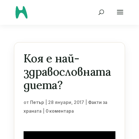
Коя е най-
здравословната
диета?
от
|
28 януари, 2017
|
Петър
Факти за
|
храната
0 коментара