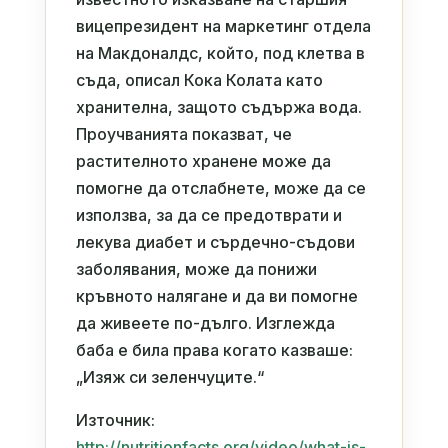
вицепрезидент на маркетинг отдела
на Макдоналдс, който, под клетва в
съда, описал Кока Колата като
хранителна, защото съдържа вода.
Проучванията показват, че
растителното хранене може да
помогне да отслабнете, може да се
използва, за да се предотврати и
лекува диабет и сърдечно-съдови
заболявания, може да понижи
кръвното налягане и да ви помогне
да живеете по-дълго. Изглежда
баба е била права когато казваше:
„Изяж си зеленчуците.“
Източник:
http://nutritionfacts.org/video/what-is-