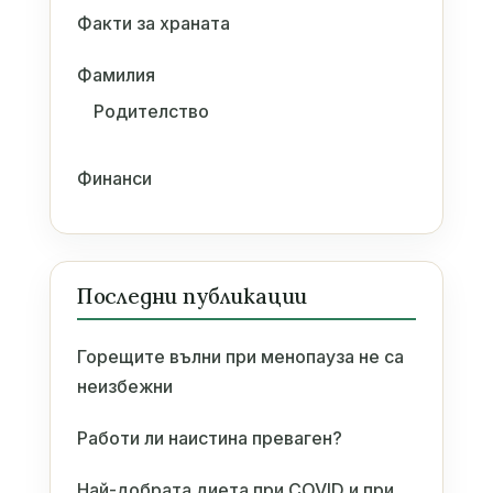
Факти за храната
Фамилия
Родителство
Финанси
Последни публикации
Горещите вълни при менопауза не са
неизбежни
Работи ли наистина преваген?
Най-добрата диета при COVID и при