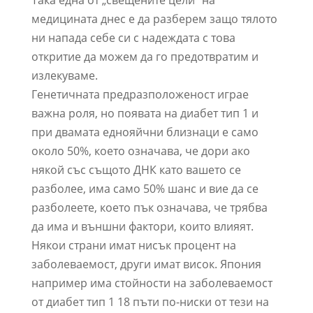
Така една от „свещените цели“ на
медицината днес е да разберем защо тялото
ни напада себе си с надеждата с това
откритие да можем да го предотвратим и
излекуваме.
Генетичната предразположеност играе
важна роля, но появата на диабет тип 1 и
при двамата еднояйчни близнаци е само
около 50%, което означава, че дори ако
някой със същото ДНК като вашето се
разболее, има само 50% шанс и вие да се
разболеете, което пък означава, че трябва
да има и външни фактори, които влияят.
Някои страни имат нисък процент на
заболеваемост, други имат висок. Япония
например има стойности на заболеваемост
от диабет тип 1 18 пъти по-ниски от тези на