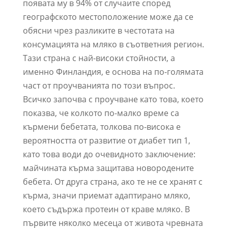
появата му в 94% от случаите според
географското местоположение може да се
обясни чрез разликите в честотата на
консумацията на мляко в съответния регион.
Тази страна с най-високи стойности, а
именно Финландия, е основа на по-голямата
част от проучванията по този въпрос.
Всичко започва с проучване като това, което
показва, че колкото по-малко време са
кърмени бебетата, толкова по-висока е
вероятността от развитие от диабет тип 1,
като това води до очевидното заключение:
майчината кърма защитава новородените
бебета. От друга страна, ако те не се хранят с
кърма, значи приемат адаптирано мляко,
което съдържа протеин от краве мляко. В
първите няколко месеца от живота чревната