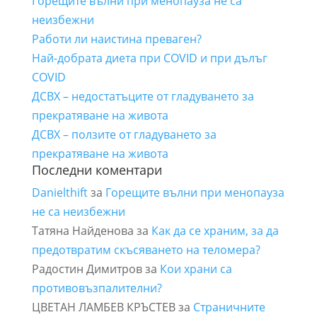
Горещите вълни при менопауза не са
неизбежни
Работи ли наистина преваген?
Най-добрата диета при COVID и при дълъг
COVID
ДСВХ – недостатъците от гладуването за
прекратяване на живота
ДСВХ – ползите от гладуването за
прекратяване на живота
Последни коментари
Danielthift
за
Горещите вълни при менопауза
не са неизбежни
Татяна Найденова
за
Как да се храним, за да
предотвратим скъсяването на теломера?
Радостин Димитров
за
Кои храни са
противовъзпалителни?
ЦВЕТАН ЛАМБЕВ КРЪСТЕВ
за
Страничните