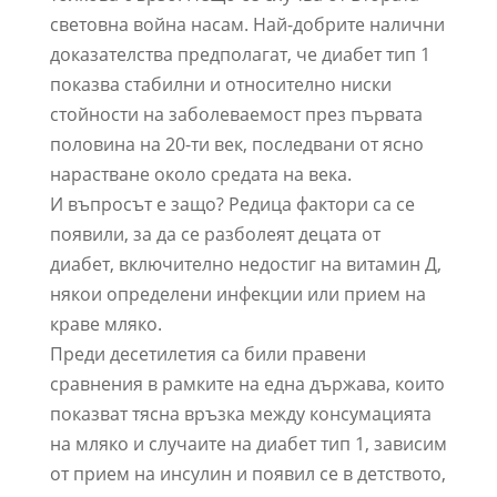
световна война насам. Най-добрите налични
доказателства предполагат, че диабет тип 1
показва стабилни и относително ниски
стойности на заболеваемост през първата
половина на 20-ти век, последвани от ясно
нарастване около средата на века.
И въпросът е защо? Редица фактори са се
появили, за да се разболеят децата от
диабет, включително недостиг на витамин Д,
някои определени инфекции или прием на
краве мляко.
Преди десетилетия са били правени
сравнения в рамките на една държава, които
показват тясна връзка между консумацията
на мляко и случаите на диабет тип 1, зависим
от прием на инсулин и появил се в детството,