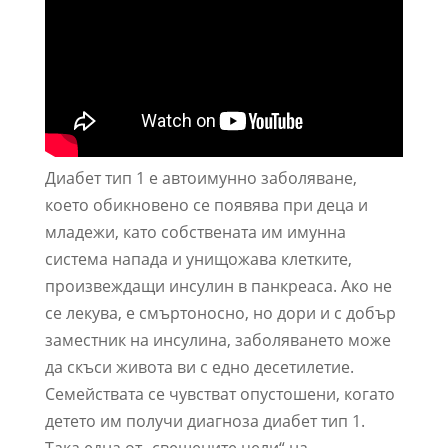
Диабет тип 1 е автоимунно заболяване,
което обикновено се появява при деца и
младежи, като собствената им имунна
система напада и унищожава клетките,
произвеждащи инсулин в панкреаса. Ако не
се лекува, е смъртоносно, но дори и с добър
заместник на инсулина, заболяването може
да скъси живота ви с едно десетилетие.
Семействата се чувстват опустошени, когато
детето им получи диагноза диабет тип 1.