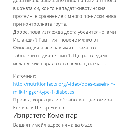
деца имало завишено ниво на тези антитела
в кръвта си, които нападат животинския
протеин, в сравнение с много по-ниски нива
при контролната група.
Добре, това изглежда доста убедително, ами
Исландия? Там пият повече мляко от
Финландия и все пак имат по-малко
заболели от диабет тип 1. Ще разгледаме
исландския парадокс в следващата част.
Източник:
http://nutritionfacts.org/video/does-casein-in-
milk-trigger-type-1-diabetes
Превод, корекция и обработка: Цветомира
Енчева и Петър Енчев
Изпратете Коментар
Вашият имейл адрес няма да бъде