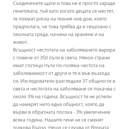
Съединените щати и това не е просто заради
генетиката, тъй като когато децата се местят,
те поемат риска на техния нов дом, което
предполага, че това трябва да е свързано с
околната среда, начина на хранене и на
живот.
Всъщност честотата на заболяването варира
с повече от 350 пъти в света. Някои страни
имат стотици пъти по-голяма честота на
заболеваемост от други и тя е във възхода
си. Изследователи разгледали 37 общности в
света и честотата на заболяване се покачва с
около 3% на година. Всъщност те не успели
да намерят нито една общност, която да
върви в обратната посока - 3% увеличение
всяка година. Нашите гени не се сменят
толкова бързо. Нещо се случва от Втората