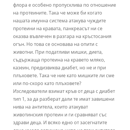
флора е особено пропусклива по отношение
на протеините. Така че може би когато
нашата имунна система атакува чуждите
протеини на кравата, панкреасът ни се
оказва въвлечен в разгара на кръстосания
огън. Но това се основава на опити с
животни. При податливи мишки, диета,
съдържаща протеина на кравето мляко,
казеин, предизвиква диабет, но не и при
плъховете. Така че ние като мишките ли сме
или по-скоро като плъховете?
Изследователи взимат кръв от деца с диабет
тип 1, за да разберат дали те имат завишени
нива на антитела, които атакуват
животинския протеин и ги сравняват със
здрави деца. И всяко едно от засегнатите