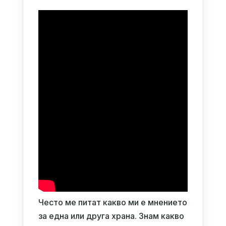
Често ме питат какво ми е мнението
за една или друга храна. Знам какво