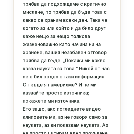
трябва да подхождаме с критично
мислене, то трябва да бъде това с
какво се храним всеки ден. Така че
когато аз или който и да било друг
каже нещо за нещо толкова
жизненоважно като начина ни на
хранене, вашия незабавен отговор
трябва да бъде: „Покажи ми какво
казва науката за това.“ Никой от нас
не е бил роден с тази информация.
От къде я намерихме? И не ми
казвайте просто източника;
покажете ми източника.
Ето защо, ако погледнете видео
клиповете ми, аз не говоря само за
науката, аз ви показвам науката. Аз
не просто цитирам едно проучване,