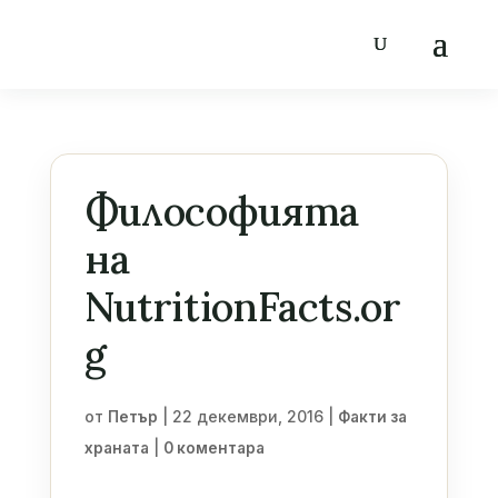
Философията
на
NutritionFacts.or
g
от
|
22 декември, 2016
|
Петър
Факти за
|
храната
0 коментара