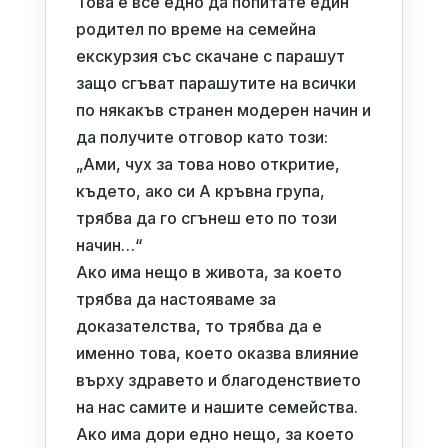
Това е все едно да попитате един
родител по време на семейна
екскурзия със скачане с парашут
защо сгъват парашутите на всички
по някакъв странен модерен начин и
да получите отговор като този:
„Ами, чух за това ново откритие,
където, ако си А кръвна група,
трябва да го сгънеш ето по този
начин…“
Ако има нещо в живота, за което
трябва да настояваме за
доказателства, то трябва да е
именно това, което оказва влияние
върху здравето и благоденствието
на нас самите и нашите семейства.
Ако има дори едно нещо, за което