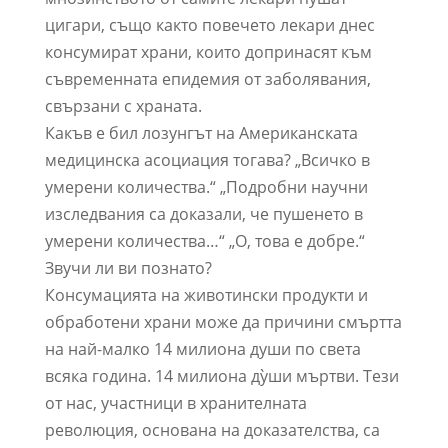
цигари, също както повечето лекари днес
консумират храни, които допринасят към
съвременната епидемия от заболявания,
свързани с храната.
Какъв е бил лозунгът на Американската
медицинска асоциация тогава? „Всичко в
умерени количества.“ „Подробни научни
изследвания са доказали, че пушенето в
умерени количества…“ „О, това е добре.“
Звучи ли ви познато?
Консумацията на животински продукти и
обработени храни може да причини смъртта
на най-малко 14 милиона души по света
всяка година. 14 милиона ду̀ши мъртви. Тези
от нас, участници в хранителната
революция, основана на доказателства, са