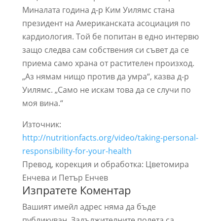
Миналата година д-р Ким Уилямс стана
президент на Американската асоциация по
кардиология. Той бе попитан в едно интервю
защо следва сам собствения си съвет да се
приема само храна от растителен произход.
„Аз нямам нищо против да умра“, казва д-р
Уилямс. „Само не искам това да се случи по
моя вина.“
Източник:
http://nutritionfacts.org/video/taking-personal-
responsibility-for-your-health
Превод, корекция и обработка: Цветомира
Енчева и Петър Енчев
Изпратете Коментар
Вашият имейл адрес няма да бъде
публикуван.
Задължителните полета са