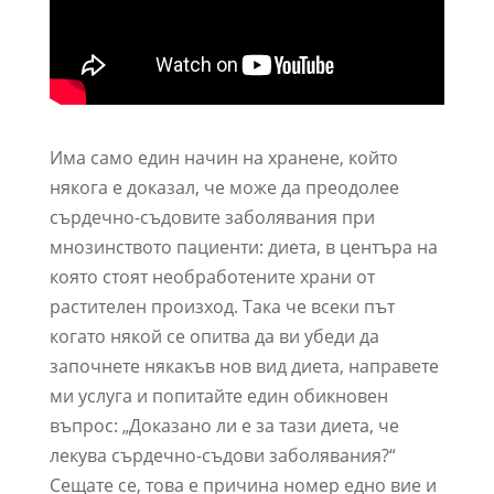
Има само един начин на хранене, който
някога е доказал, че може да преодолее
сърдечно-съдовите заболявания при
мнозинството пациенти: диета, в центъра на
която стоят необработените храни от
растителен произход. Така че всеки път
когато някой се опитва да ви убеди да
започнете някакъв нов вид диета, направете
ми услуга и попитайте един обикновен
въпрос: „Доказано ли е за тази диета, че
лекува сърдечно-съдови заболявания?“
Сещате се, това е причина номер едно вие и