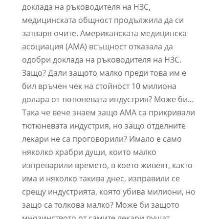
доклада на ръководителя на НЗС,
медицинската общност продължила да си
затваря очите. Американската медицинска
асоциация (АМА) всъщност отказала да
одобри доклада на ръководителя на НЗС.
Защо? Дали защото малко преди това им е
бил връчен чек на стойност 10 милиона
долара от тютюневата индустрия? Може би…
Така че вече знаем защо АМА са прикривали
тютюневата индустрия, но защо отделните
лекари не са проговорили? Имало е само
няколко храбри души, които малко
изпреварили времето, в което живеят, както
има и няколко такива днес, изправили се
срещу индустрията, която убива милиони, но
защо са толкова малко? Може би защото
мнозинството от самите лекари пушат