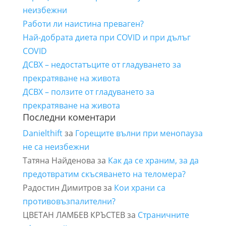
неизбежни
Работи ли наистина преваген?
Най-добрата диета при COVID и при дълъг
COVID
ДСВХ – недостатъците от гладуването за
прекратяване на живота
ДСВХ – ползите от гладуването за
прекратяване на живота
Последни коментари
Danielthift
за
Горещите вълни при менопауза
не са неизбежни
Татяна Найденова
за
Как да се храним, за да
предотвратим скъсяването на теломера?
Радостин Димитров
за
Кои храни са
противовъзпалителни?
ЦВЕТАН ЛАМБЕВ КРЪСТЕВ
за
Страничните