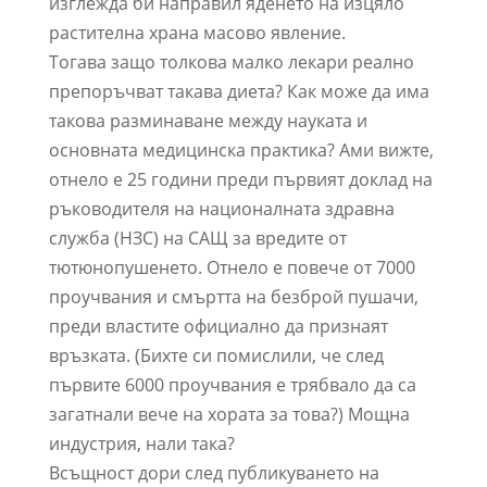
изглежда би направил яденето на изцяло
растителна храна масово явление.
Тогава защо толкова малко лекари реално
препоръчват такава диета? Как може да има
такова разминаване между науката и
основната медицинска практика? Ами вижте,
отнело е 25 години преди първият доклад на
ръководителя на националната здравна
служба (НЗС) на САЩ за вредите от
тютюнопушенето. Отнело е повече от 7000
проучвания и смъртта на безброй пушачи,
преди властите официално да признаят
връзката. (Бихте си помислили, че след
първите 6000 проучвания е трябвало да са
загатнали вече на хората за това?) Мощна
индустрия, нали така?
Всъщност дори след публикуването на