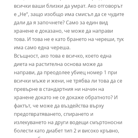
всички ваши близки да умрат. Ако отговорът
е „Не“, защо изобщо има смисъл да се чудите
дали да я започнете? Само за един вид
хранене е доказано, че може да направи
това. И това не е като брането на череши, тук
има само една череша.
Всъщност, ако това е всичко, което една
диета на растителна основа може да
направи, да преодолее убиец номер 1 при
всички мъже и жени, не трябва ли това да се
превърне в стандартния ни начин на
хранене докато не се докаже обратното? И
фактът, че може да въздейства върху
предотвратяването, спирането и
излекуването на други водещи смъртоносни
болести като диабет тип 2 и високо кръвно,