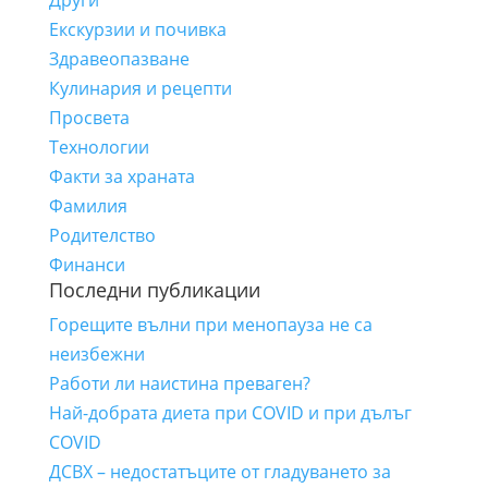
Други
Екскурзии и почивка
Здравеопазване
Кулинария и рецепти
Просвета
Технологии
Факти за храната
Фамилия
Родителство
Финанси
Последни публикации
Горещите вълни при менопауза не са
неизбежни
Работи ли наистина преваген?
Най-добрата диета при COVID и при дълъг
COVID
ДСВХ – недостатъците от гладуването за