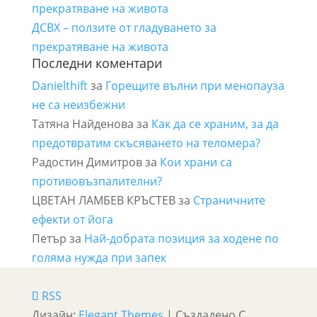
прекратяване на живота
ДСВХ – ползите от гладуването за
прекратяване на живота
Последни коментари
Danielthift
за
Горещите вълни при менопауза
не са неизбежни
Татяна Найденова
за
Как да се храним, за да
предотвратим скъсяването на теломера?
Радостин Димитров
за
Кои храни са
противовъзпалителни?
ЦВЕТАН ЛАМБЕВ КРЪСТЕВ
за
Страничните
ефекти от йога
Петър
за
Най-добрата позиция за ходене по
голяма нужда при запек
RSS
Дизайн:
Elegant Themes
| Създадено С