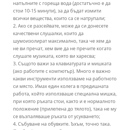
напълните с гореща вода (достатъчно е да
стои 10-15 минути), за да бъдат измити
всички вещества, които са се натрупали;
Ако се разсейвате, може да си донесете
качествени слушалки, които да
шумоизолират максимално, така че хем да
не ви пречат, хем вие да не пречите когато
слушате музиката, която ви харесва;
Същото важи за клавиатурата и мишката
(ако работите с компютър). Много е важно
какви инструменти използваме на работното
си място. Имах един колега в предишната
работа, който използваше специална мишка,
при която ръката стои, както и е нормалното
положение (прилепена до тялото), така не му
се възпаляваше ръката от усукването;
Събуване на обувките. Ъхъм, точно така.