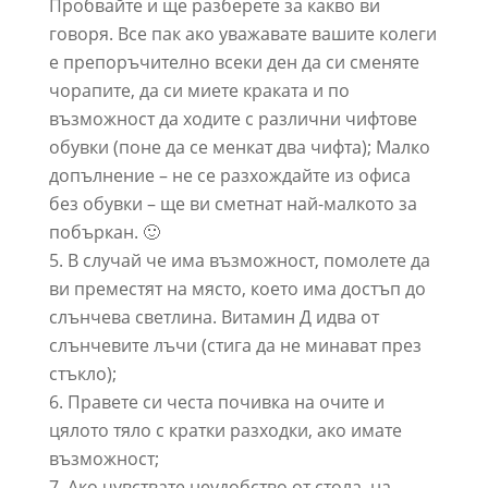
Пробвайте и ще разберете за какво ви
говоря. Все пак ако уважавате вашите колеги
е препоръчително всеки ден да си сменяте
чорапите, да си миете краката и по
възможност да ходите с различни чифтове
обувки (поне да се менкат два чифта); Малко
допълнение – не се разхождайте из офиса
без обувки – ще ви сметнат най-малкото за
побъркан. 🙂
В случай че има възможност, помолете да
ви преместят на място, което има достъп до
слънчева светлина. Витамин Д идва от
слънчевите лъчи (стига да не минават през
стъкло);
Правете си честа почивка на очите и
цялото тяло с кратки разходки, ако имате
възможност;
Ако чувствате неудобство от стола, на