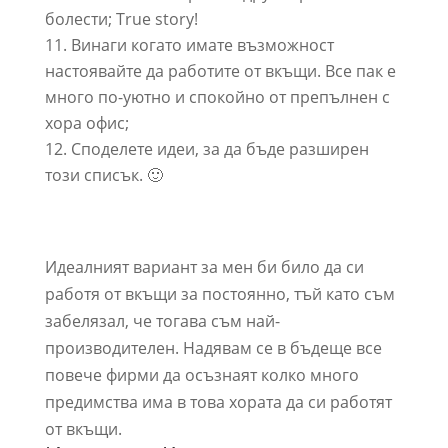
болести; True story!
Винаги когато имате възможност
настоявайте да работите от вкъщи. Все пак е
много по-уютно и спокойно от препълнен с
хора офис;
Споделете идеи, за да бъде разширен
този списък. 🙂
Идеалният вариант за мен би било да си
работя от вкъщи за постоянно, тъй като съм
забелязал, че тогава съм най-
производителен. Надявам се в бъдеще все
повече фирми да осъзнаят колко много
предимства има в това хората да си работят
от вкъщи.