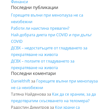
Финанси
Последни публикации
Горещите вълни при менопауза не са
неизбежни
Работи ли наистина преваген?
Най-добрата диета при COVID и при дълъг
COVID
ДСВХ – недостатъците от гладуването за
прекратяване на живота
ДСВХ – ползите от гладуването за
прекратяване на живота
Последни коментари
Danielthift
за
Горещите вълни при менопауза
не са неизбежни
Татяна Найденова
за
Как да се храним, за да
предотвратим скъсяването на теломера?
Радостин Димитров
за
Кои храни са