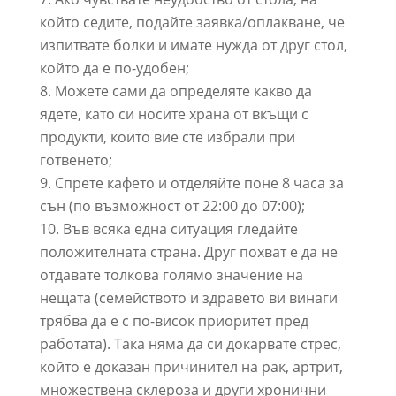
който седите, подайте заявка/оплакване, че
изпитвате болки и имате нужда от друг стол,
който да е по-удобен;
Можете сами да определяте какво да
ядете, като си носите храна от вкъщи с
продукти, които вие сте избрали при
готвенето;
Спрете кафето и отделяйте поне 8 часа за
сън (по възможност от 22:00 до 07:00);
Във всяка една ситуация гледайте
положителната страна. Друг похват е да не
отдавате толкова голямо значение на
нещата (семейството и здравето ви винаги
трябва да е с по-висок приоритет пред
работата). Така няма да си докарвате стрес,
който е доказан причинител на рак, артрит,
множествена склероза и други хронични