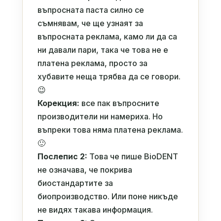
въпросната паста силно се
съмнявам, че ще узнаят за
въпросната реклама, камо ли да са
ни давали пари, така че това не е
платена реклама, просто за
хубавите неща трябва да се говори.
😉
Корекция:
все пак въпросните
производители ни намериха. Но
въпреки това няма платена реклама.
🙂
Послепис 2:
Това че пише BioDENT
не означава, че покрива
биостандартите за
биопроизводство. Или поне никъде
не видях такава информация.