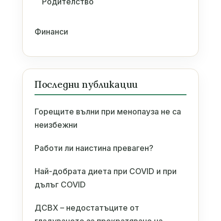
Родителство
Финанси
Последни публикации
Горещите вълни при менопауза не са
неизбежни
Работи ли наистина преваген?
Най-добрата диета при COVID и при
дълъг COVID
ДСВХ – недостатъците от
гладуването за прекратяване на