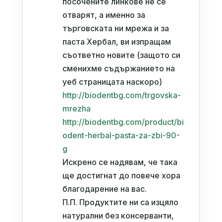
посочените линкове не се
отварят, а именно за
търговската ни мрежа и за
паста Хербал, ви изпращам
съответно новите (защото си
сменихме съдържанието на
уеб страницата наскоро)
http://biodentbg.com/trgovska-
mrezha
http://biodentbg.com/product/bi
odent-herbal-pasta-za-zbi-90-
g
Искрено се надявам, че така
ще достигнат до повече хора
благодарение на вас.
П.П. Продуктите ни са изцяло
натурални без консерванти,