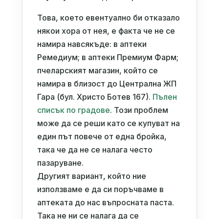
Това, което евентуално би отказало
някои хора от нея, е факта че не се
намира навсякъде: в аптеки
Ремедиум; в аптеки Премиум Фарм;
пчеларският магазин, който се
намира в близост до Централна ЖП
Гара (бул. Христо Ботев 167).
Пълен
списък по градове
. Този проблем
може да се реши като се купуват на
един път повече от една бройка,
така че да не се налага често
пазаруване.
Другият вариант, който ние
използваме е да си поръчваме в
аптеката до нас въпросната паста.
Така не ни се налага да се