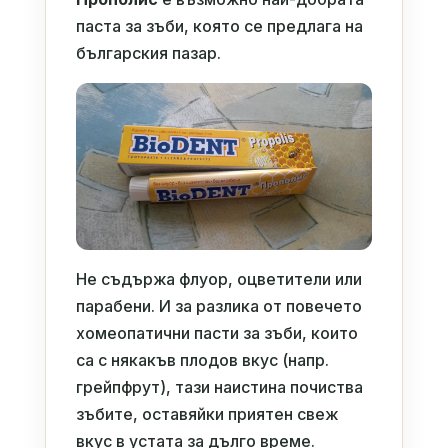
паста за зъби, която се предлага на
българския пазар.
Не съдържа флуор, оцветители или
парабени. И за разлика от повечето
хомеопатични пасти за зъби, които
са с някакъв плодов вкус (напр.
грейпфрут), тази наистина почиства
зъбите, оставяйки приятен свеж
вкус в устата за дълго време.