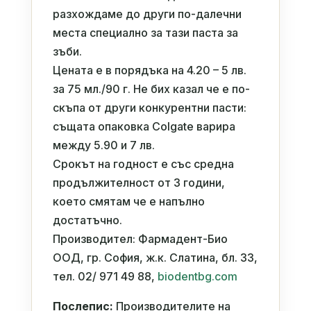
разхождаме до други по-далечни
места специално за тази паста за
зъби.
Цената е в порядъка на 4.20 – 5 лв.
за 75 мл./90 г. Не бих казал че е по-
скъпа от други конкурентни пасти:
същата опаковка Colgate варира
между 5.90 и 7 лв.
Срокът на годност е със средна
продължителност от 3 години,
което смятам че е напълно
достатъчно.
Производител: Фармадент-Био
ООД, гр. София, ж.к. Слатина, бл. 33,
тел. 02/ 971 49 88,
biodentbg.com
Послепис:
Производителите на