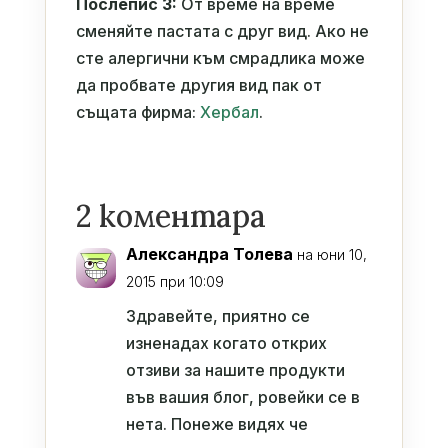
Послепис 3:
От време на време
сменяйте пастата с друг вид. Ако не
сте алергични към смрадлика може
да пробвате другия вид пак от
същата фирма:
Хербал
.
2 коментара
Aлександра Толева
на юни 10,
2015 при 10:09
Здравейте, приятно се
изненадах когато открих
отзиви за нашите продукти
във вашия блог, ровейки се в
нета. Понеже видях че