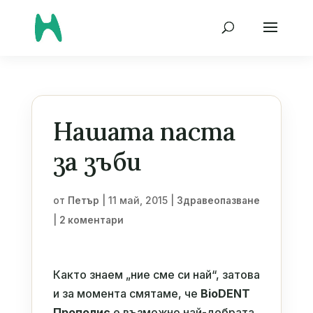
Нашата паста
за зъби
от
|
11 май, 2015
|
Петър
Здравеопазване
|
2 коментари
Както знаем „ние сме си най“, затова
и за момента смятаме, че
BioDENT
Прополис
е възможно най-добрата